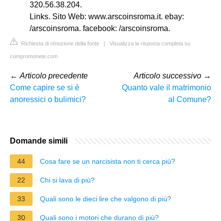
320.56.38.204.
Links. Sito Web: www.arscoinsroma.it. ebay:
/arscoinsroma. facebook: /arscoinsroma.
Richiesta di rimozione della fonte
|
Visualizza la risposta completa su
compromonete.com
←
Articolo precedente
Articolo successivo
→
Come capire se si è
Quanto vale il matrimonio
anoressici o bulimici?
al Comune?
Domande simili
44
Cosa fare se un narcisista non ti cerca più?
22
Chi si lava di più?
33
Quali sono le dieci lire che valgono di più?
30
Quali sono i motori che durano di più?