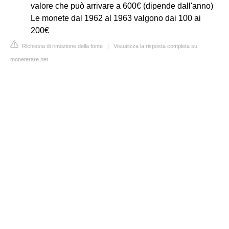
valore che può arrivare a 600€ (dipende dall'anno)
Le monete dal 1962 al 1963 valgono dai 100 ai
200€
Richiesta di rimozione della fonte
|
Visualizza la risposta completa su
moneterare.net