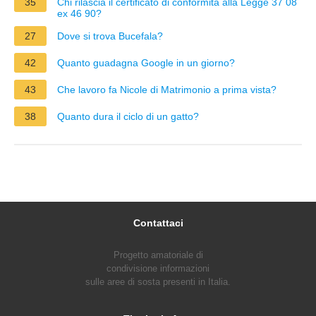
35
Chi rilascia il certificato di conformità alla Legge 37 08
ex 46 90?
27
Dove si trova Bucefala?
42
Quanto guadagna Google in un giorno?
43
Che lavoro fa Nicole di Matrimonio a prima vista?
38
Quanto dura il ciclo di un gatto?
Contattaci
Progetto amatoriale di
condivisione informazioni
sulle aree di sosta presenti in Italia.