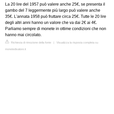
La 20 lire del 1957 può valere anche 25€, se presenta il
gambo del 7 leggermente più largo può valere anche
35€. L'annata 1958 può fruttare circa 25€. Tutte le 20 lire
degli altri anni hanno un valore che va dai 2€ ai 4€.
Parliamo sempre di monete in ottime condizioni che non
hanno mai circolato.
Richiesta di rimozione della fonte
|
Visualizza la risposta completa su
monetedivalore.it