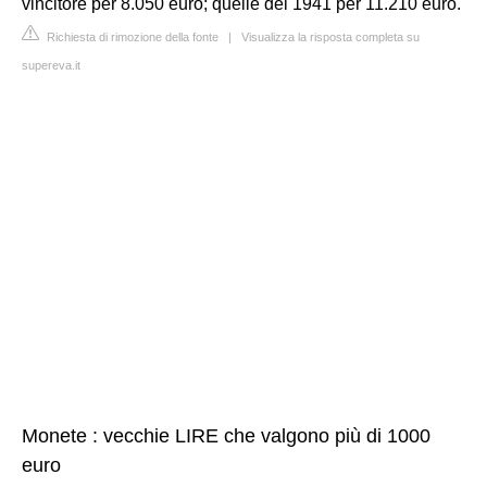
vincitore per 8.050 euro; quelle del 1941 per 11.210 euro.
Richiesta di rimozione della fonte
|
Visualizza la risposta completa su
supereva.it
Monete : vecchie LIRE che valgono più di 1000
euro