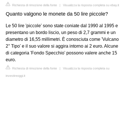
Richiesta di rimozione della fonte
|
Visualizza la risposta completa su ebay.it
Quanto valgono le monete da 50 lire piccole?
Le 50 lire 'piccole' sono state coniate dal 1990 al 1995 e
presentano un bordo liscio, un peso di 2,7 grammi e un
diametro di 16,55 millimetri. È conosciuta come 'Vulcano
2° Tipo' e il suo valore si aggira intorno ai 2 euro. Alcune
di categoria 'Fondo Specchio' possono valere anche 15
euro.
Richiesta di rimozione della fonte
|
Visualizza la risposta completa su
investireoggi.it