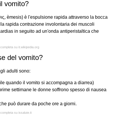
l vomito?
ις, èmesis) è l'espulsione rapida attraverso la bocca
lla rapida contrazione involontaria dei muscoli
ardias in seguito ad un'onda antiperistaltica che
 completa su it.wikipedia.org
se del vomito?
li adulti sono:
bile quando il vomito si accompagna a diarrea)
prime settimane le donne soffrono spesso di nausea
 che può durare da poche ore a giorni.
 completa su issalute.it