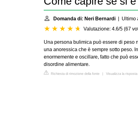
Come capire se si è 
Domanda di: Neri Bernardi
| Ultimo 
Valutazione: 4.6/5
(
67 vot
Una persona bulimica può essere di peso 
una anoressica che è sempre sotto peso. Ino
enormemente e oscillare, fatto che può esse
disordine alimentare.
Richiesta di rimozione della fonte
|
Visualizza la risposta