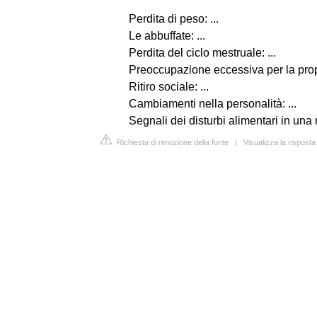
Perdita di peso: ...
Le abbuffate: ...
Perdita del ciclo mestruale: ...
Preoccupazione eccessiva per la prop
Ritiro sociale: ...
Cambiamenti nella personalità: ...
Segnali dei disturbi alimentari in una 
Richiesta di rimozione della fonte
|
Visualizza la rispost