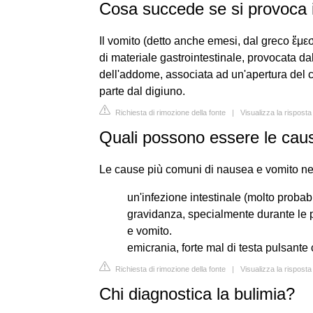
Cosa succede se si provoca i
Il vomito (detto anche emesi, dal greco ἔμεσ
di materiale gastrointestinale, provocata da
dell'addome, associata ad un'apertura del c
parte dal digiuno.
Richiesta di rimozione della fonte
|
Visualizza la risposta
Quali possono essere le cau
Le cause più comuni di nausea e vomito neg
un'infezione intestinale (molto proba
gravidanza, specialmente durante le 
e vomito.
emicrania, forte mal di testa pulsante
Richiesta di rimozione della fonte
|
Visualizza la risposta
Chi diagnostica la bulimia?