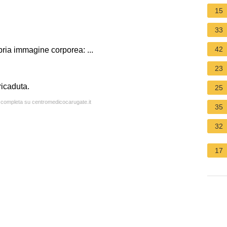
15
33
42
ria immagine corporea: ...
23
ricaduta.
25
a completa su centromedicocarugate.it
35
32
17