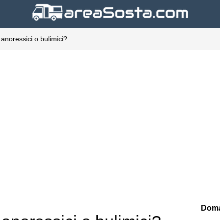
 anoressici o bulimici?
Doma