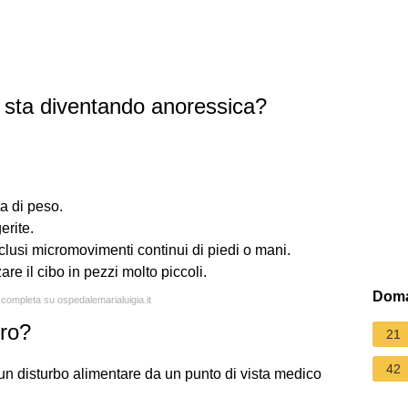
sta diventando anoressica?
a di peso.
erite.
nclusi micromovimenti continui di piedi o mani.
are il cibo in pezzi molto piccoli.
Doma
a completa su ospedalemarialuigia.it
ro?
21
42
un disturbo alimentare da un punto di vista medico