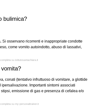
o bulimica?
a. Si osservano ricorrenti e inappropriate condotte
eso, come vomito autoindotto, abuso di lassativi,
 completa su istitutosantachiara.it
 vomita?
 conati (tentativo infruttuoso di vomitare, a glottide
d ipersalivazione. Importanti sintomi associati
tipsi, emissione di gas e presenza di cefalea e/o
a completa su my-personaltrainer.it