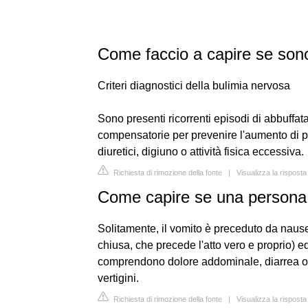
Come faccio a capire se son
Criteri diagnostici della bulimia nervosa
Sono presenti ricorrenti episodi di abbuffat
compensatorie per prevenire l'aumento di p
diuretici, digiuno o attività fisica eccessiva.
Richiesta di rimozione della fonte
|
Visualizza la risposta
Come capire se una persona
Solitamente, il vomito è preceduto da nausea,
chiusa, che precede l'atto vero e proprio) e
comprendono dolore addominale, diarrea o s
vertigini.
Richiesta di rimozione della fonte
|
Visualizza la rispost