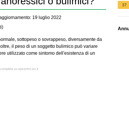
anoressici o bulimici?
37
aggiornamento: 19 luglio 2022
i
)
Annu
normale, sottopeso o sovrappeso, diversamente da
ltre, il peso di un soggetto bulimico può variare
re utilizzato come sintomo dell'esistenza di un
 completa su epicentro.iss.it