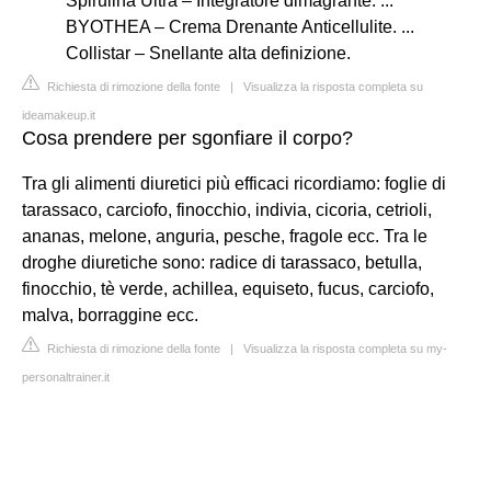
Spirulina Ultra – Integratore dimagrante. ...
BYOTHEA – Crema Drenante Anticellulite. ...
Collistar – Snellante alta definizione.
Richiesta di rimozione della fonte
|
Visualizza la risposta completa su
ideamakeup.it
Cosa prendere per sgonfiare il corpo?
Tra gli alimenti diuretici più efficaci ricordiamo: foglie di
tarassaco, carciofo, finocchio, indivia, cicoria, cetrioli,
ananas, melone, anguria, pesche, fragole ecc. Tra le
droghe diuretiche sono: radice di tarassaco, betulla,
finocchio, tè verde, achillea, equiseto, fucus, carciofo,
malva, borraggine ecc.
Richiesta di rimozione della fonte
|
Visualizza la risposta completa su my-
personaltrainer.it