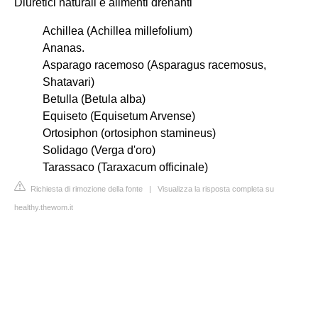
Diuretici naturali e alimenti drenanti
Achillea (Achillea millefolium)
Ananas.
Asparago racemoso (Asparagus racemosus,
Shatavari)
Betulla (Betula alba)
Equiseto (Equisetum Arvense)
Ortosiphon (ortosiphon stamineus)
Solidago (Verga d'oro)
Tarassaco (Taraxacum officinale)
Richiesta di rimozione della fonte
|
Visualizza la risposta completa su
healthy.thewom.it