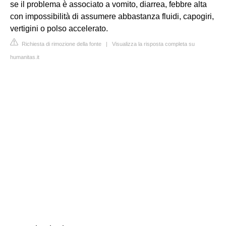
se il problema è associato a vomito, diarrea, febbre alta
con impossibilità di assumere abbastanza fluidi, capogiri,
vertigini o polso accelerato.
Richiesta di rimozione della fonte
|
Visualizza la risposta completa su
humanitas.it