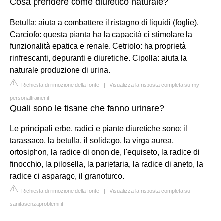
Cosa prendere come diuretico naturale?
Betulla: aiuta a combattere il ristagno di liquidi (foglie).
Carciofo: questa pianta ha la capacità di stimolare la
funzionalità epatica e renale. Cetriolo: ha proprietà
rinfrescanti, depuranti e diuretiche. Cipolla: aiuta la
naturale produzione di urina.
Richiesta di rimozione della fonte
|
Visualizza la risposta completa su my-
personaltrainer.it
Quali sono le tisane che fanno urinare?
Le principali erbe, radici e piante diuretiche sono: il
tarassaco, la betulla, il solidago, la virga aurea,
ortosiphon, la radice di ononide, l'equiseto, la radice di
finocchio, la pilosella, la parietaria, la radice di aneto, la
radice di asparago, il granoturco.
Richiesta di rimozione della fonte
|
Visualizza la risposta completa su
sanitasenzaproblemi.it