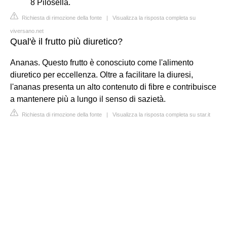
8 Pilosella.
Richiesta di rimozione della fonte
|
Visualizza la risposta completa su
viversano.net
Qual'è il frutto più diuretico?
Ananas. Questo frutto è conosciuto come l'alimento
diuretico per eccellenza. Oltre a facilitare la diuresi,
l'ananas presenta un alto contenuto di fibre e contribuisce
a mantenere più a lungo il senso di sazietà.
Richiesta di rimozione della fonte
|
Visualizza la risposta completa su star.it