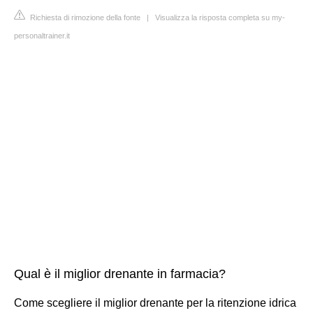
Richiesta di rimozione della fonte
|
Visualizza la risposta completa su my-
personaltrainer.it
Qual è il miglior drenante in farmacia?
Come scegliere il miglior drenante per la ritenzione idrica