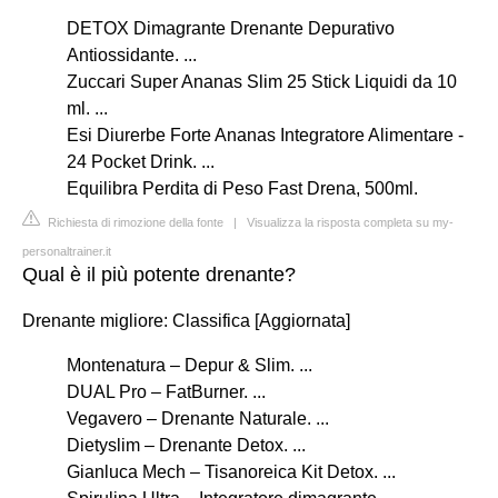
DETOX Dimagrante Drenante Depurativo
Antiossidante. ...
Zuccari Super Ananas Slim 25 Stick Liquidi da 10
ml. ...
Esi Diurerbe Forte Ananas Integratore Alimentare -
24 Pocket Drink. ...
Equilibra Perdita di Peso Fast Drena, 500ml.
Richiesta di rimozione della fonte
|
Visualizza la risposta completa su my-
personaltrainer.it
Qual è il più potente drenante?
Drenante migliore: Classifica [Aggiornata]
Montenatura – Depur & Slim. ...
DUAL Pro – FatBurner. ...
Vegavero – Drenante Naturale. ...
Dietyslim – Drenante Detox. ...
Gianluca Mech – Tisanoreica Kit Detox. ...