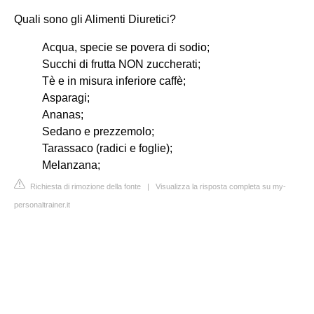
Quali sono gli Alimenti Diuretici?
Acqua, specie se povera di sodio;
Succhi di frutta NON zuccherati;
Tè e in misura inferiore caffè;
Asparagi;
Ananas;
Sedano e prezzemolo;
Tarassaco (radici e foglie);
Melanzana;
Richiesta di rimozione della fonte
|
Visualizza la risposta completa su my-
personaltrainer.it