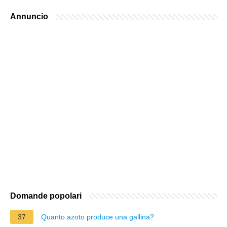
Annuncio
Domande popolari
37
Quanto azoto produce una gallina?