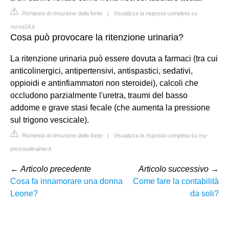
Richiesta di rimozione della fonte
|
Visualizza la risposta completa su
nurse24.it
Cosa può provocare la ritenzione urinaria?
La ritenzione urinaria può essere dovuta a farmaci (tra cui
anticolinergici, antipertensivi, antispastici, sedativi,
oppioidi e antinfiammatori non steroidei), calcoli che
occludono parzialmente l'uretra, traumi del basso
addome e grave stasi fecale (che aumenta la pressione
sul trigono vescicale).
Richiesta di rimozione della fonte
|
Visualizza la risposta completa su my-
personaltrainer.it
←
Articolo precedente
Articolo successivo
→
Cosa fa innamorare una donna
Come fare la contabilità
Leone?
da soli?