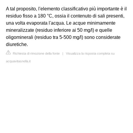
A tal proposito, l'elemento classificativo più importante è il
residuo fisso a 180 °C, ossia il contenuto di sali presenti,
una volta evaporata l'acqua. Le acque minimamente
mineralizzate (residuo inferiore ai 50 mg/l) e quelle
oligominerali (residuo tra 5-500 mg/l) sono considerate
diuretiche.
Richiesta di rimozione della fonte
|
Visualizza la risposta completa su
acquavitasnella.it