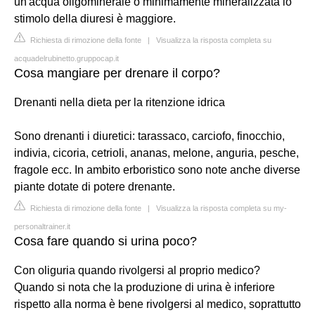
un'acqua oligominerale o minimamente mineralizzata lo
stimolo della diuresi è maggiore.
Richiesta di rimozione della fonte
|
Visualizza la risposta completa su
acquadelrubinetto.gruppocap.it
Cosa mangiare per drenare il corpo?
Drenanti nella dieta per la ritenzione idrica
Sono drenanti i diuretici: tarassaco, carciofo, finocchio,
indivia, cicoria, cetrioli, ananas, melone, anguria, pesche,
fragole ecc. In ambito erboristico sono note anche diverse
piante dotate di potere drenante.
Richiesta di rimozione della fonte
|
Visualizza la risposta completa su my-
personaltrainer.it
Cosa fare quando si urina poco?
Con oliguria quando rivolgersi al proprio medico?
Quando si nota che la produzione di urina è inferiore
rispetto alla norma è bene rivolgersi al medico, soprattutto