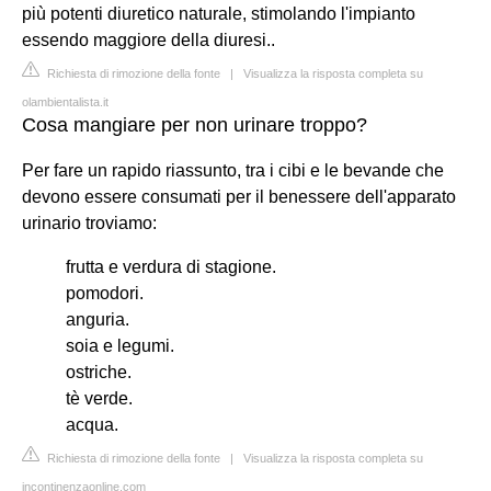
più potenti diuretico naturale, stimolando l'impianto
essendo maggiore della diuresi..
Richiesta di rimozione della fonte
|
Visualizza la risposta completa su
olambientalista.it
Cosa mangiare per non urinare troppo?
Per fare un rapido riassunto, tra i cibi e le bevande che
devono essere consumati per il benessere dell'apparato
urinario troviamo:
frutta e verdura di stagione.
pomodori.
anguria.
soia e legumi.
ostriche.
tè verde.
acqua.
Richiesta di rimozione della fonte
|
Visualizza la risposta completa su
incontinenzaonline.com