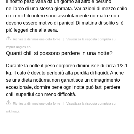
Il nostro peso varia da un giorno all'altro e persino
nell'arco di una stessa giornata. Variazioni di mezzo chilo
o di un chilo intero sono assolutamente normali e non
devono essere motivo di panico! Di mattina di solito si è
più leggeri che alla sera.
Richiesta di rimozione della fonte
|
Visualizza la risposta completa su
impuls.migros.ch
Quanti chili si possono perdere in una notte?
Durante la notte il peso corporeo diminuisce di circa 1/2-1
kg. Il calo è dovuto perlopiù alla perdita di liquidi. Anche
se una dieta notturna non garantisce un dimagrimento
eccezionale, dormire bene ogni notte può farti perdere i
chili superflui con meno difficoltà.
Richiesta di rimozione della fonte
|
Visualizza la risposta completa su
wikihow.it