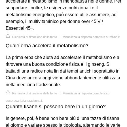
accelerare il metabolismo in menopausa nelle donne. Per
supportare, inoltre, le esigenze nutrizionali e il
metabolismo energetico, può essere utile assumere, ad
esempio, il multivitaminico per donne over 45 V /
Essential 45+.
Richiesta di rimozione della fonte
|
Visualizza la risposta completa su vitavi.it
Quale erba accelera il metabolismo?
La prima erba che aiuta ad accelerare il metabolismo e a
ritrovare una buona condizione fisica è il ginseng. Si
tratta di una radice nota fin dai tempi antichi soprattutto in
Cina dove ancora oggi viene abbondantemente utilizzata
nella medicina tradizionale.
Richiesta di rimozione della fonte
|
Visualizza la risposta completa su
esseresani.pianetadonna.it
Quante tisane si possono bere in un giorno?
In genere, poi, è bene non bere più di una tazza di tisana
al giorno e variare spesso la tipologia, alternando le varie