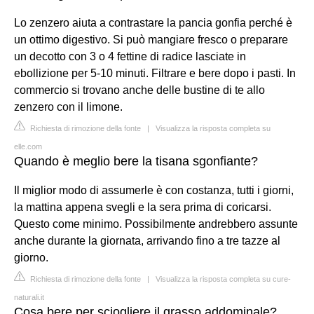
Lo zenzero aiuta a contrastare la pancia gonfia perché è
un ottimo digestivo. Si può mangiare fresco o preparare
un decotto con 3 o 4 fettine di radice lasciate in
ebollizione per 5-10 minuti. Filtrare e bere dopo i pasti. In
commercio si trovano anche delle bustine di te allo
zenzero con il limone.
Richiesta di rimozione della fonte
|
Visualizza la risposta completa su
elle.com
Quando è meglio bere la tisana sgonfiante?
Il miglior modo di assumerle è con costanza, tutti i giorni,
la mattina appena svegli e la sera prima di coricarsi.
Questo come minimo. Possibilmente andrebbero assunte
anche durante la giornata, arrivando fino a tre tazze al
giorno.
Richiesta di rimozione della fonte
|
Visualizza la risposta completa su cure-
naturali.it
Cosa bere per sciogliere il grasso addominale?