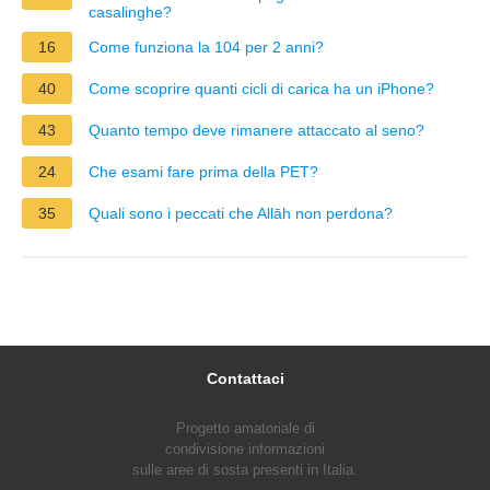
casalinghe?
16
Come funziona la 104 per 2 anni?
40
Come scoprire quanti cicli di carica ha un iPhone?
43
Quanto tempo deve rimanere attaccato al seno?
24
Che esami fare prima della PET?
35
Quali sono i peccati che Allāh non perdona?
Contattaci
Progetto amatoriale di
condivisione informazioni
sulle aree di sosta presenti in Italia.