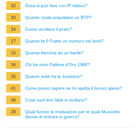
32
Cosa si può fare con IP statico?
30
Quanto costa acquistare un BTP?
34
Come uccidere il prato?
27
Quanto fa 0 Fratto un numero nei limiti?
15
Quanta benzina da un barile?
36
Chi ha vinto Pallone d'Oro 1986?
35
Quanto soldi ha la Juventus?
41
Come posso sapere se mi spetta il bonus spesa?
36
Cosa vuol dire Idda in siciliano?
28
Quali furono le motivazioni per le quali Mussolini
decise di entrare in guerra?