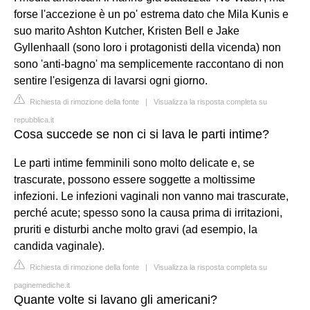
forse l'accezione è un po' estrema dato che Mila Kunis e
suo marito Ashton Kutcher, Kristen Bell e Jake
Gyllenhaall (sono loro i protagonisti della vicenda) non
sono 'anti-bagno' ma semplicemente raccontano di non
sentire l'esigenza di lavarsi ogni giorno.
Richiesta di rimozione della fonte
|
Visualizza la risposta completa su
repubblica.it
Cosa succede se non ci si lava le parti intime?
Le parti intime femminili sono molto delicate e, se
trascurate, possono essere soggette a moltissime
infezioni. Le infezioni vaginali non vanno mai trascurate,
perché acute; spesso sono la causa prima di irritazioni,
pruriti e disturbi anche molto gravi (ad esempio, la
candida vaginale).
Richiesta di rimozione della fonte
|
Visualizza la risposta completa su
paginemediche.it
Quante volte si lavano gli americani?