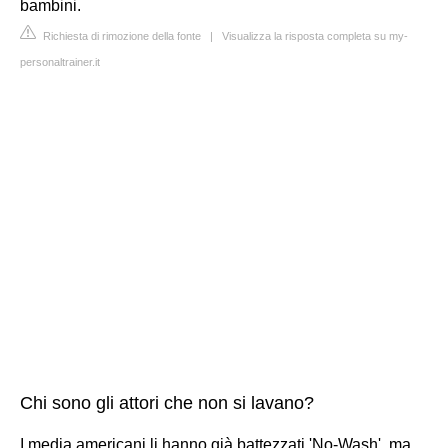
bambini.
Richiesta di rimozione della fonte
|
Visualizza la risposta completa su my-
personaltrainer.it
Chi sono gli attori che non si lavano?
I media americani li hanno già battezzati 'No-Wash', ma