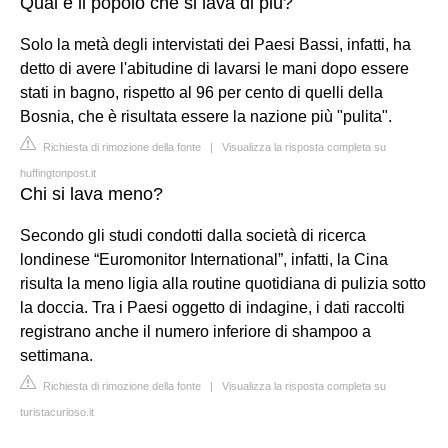
Qual è il popolo che si lava di più?
Solo la metà degli intervistati dei Paesi Bassi, infatti, ha
detto di avere l'abitudine di lavarsi le mani dopo essere
stati in bagno, rispetto al 96 per cento di quelli della
Bosnia, che è risultata essere la nazione più "pulita".
Richiesta di rimozione della fonte
|
Visualizza la risposta completa su
huffingtonpost.it
Chi si lava meno?
Secondo gli studi condotti dalla società di ricerca
londinese “Euromonitor International”, infatti, la Cina
risulta la meno ligia alla routine quotidiana di pulizia sotto
la doccia. Tra i Paesi oggetto di indagine, i dati raccolti
registrano anche il numero inferiore di shampoo a
settimana.
Richiesta di rimozione della fonte
|
Visualizza la risposta completa su
turistacurioso.it