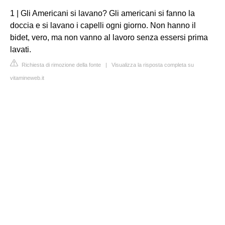
1 | Gli Americani si lavano? Gli americani si fanno la
doccia e si lavano i capelli ogni giorno. Non hanno il
bidet, vero, ma non vanno al lavoro senza essersi prima
lavati.
Richiesta di rimozione della fonte
|
Visualizza la risposta completa su
vitamineweb.it