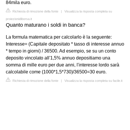
84mila euro.
Richiesta di rimozione della fonte
|
Visualizza la risposta completa su
proiezionidiborsa.it
Quanto maturano i soldi in banca?
La formula matematica per calcolarlo è la seguente:
Interesse= (Capitale depositato * tasso di interesse annuo
* tempo in giorni) / 36500. Ad esempio, se su un conto
deposito vincolato all'1,5% annuo depositiamo una
somma di mille euro per due anni, l'interesse lordo sarà
calcolabile come (1000*1,5*730)/36500=30 euro.
Richiesta di rimozione della fonte
|
Visualizza la risposta completa su facile.it