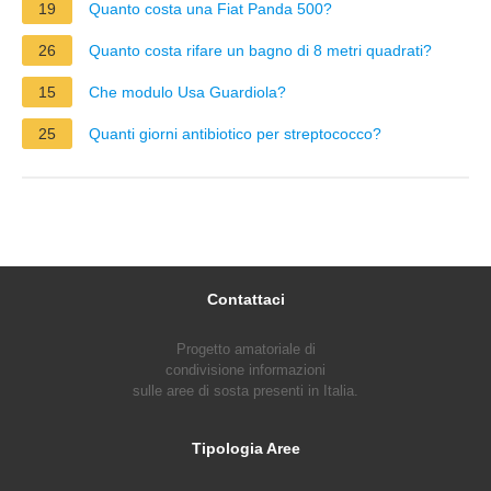
19
Quanto costa una Fiat Panda 500?
26
Quanto costa rifare un bagno di 8 metri quadrati?
15
Che modulo Usa Guardiola?
25
Quanti giorni antibiotico per streptococco?
Contattaci
Progetto amatoriale di
condivisione informazioni
sulle aree di sosta presenti in Italia.
Tipologia Aree