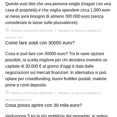
Questo vuol dire che una persona single (magari con una
casa di proprietà) e che voglia spendere circa 1.000 euro
al mese avrà bisogno di almeno 300.000 euro (senza
considerare le tasse sulle plusvalenze).
Richiesta di rimozione della fonte
|
Visualizza la risposta completa su
pecunya.com
Come fare soldi con 30000 euro?
Cosa si può fare con 30000 euro? Tra le varie opzioni
possibili, la scelta migliore per chi desidera investire un
capitale di 30.000 € al giorno d'oggi è data dalle
negoziazioni sui mercati finanziari. In alternativa si può
optare per crowdfunding, buoni fruttiferi postali, materie
prime e conti deposito.
Richiesta di rimozione della fonte
|
Visualizza la risposta completa su
blog.moneyfarm.com
Cosa posso aprire con 30 mila euro?
Vediamone 5 tra le più redditizie del momento, in settori