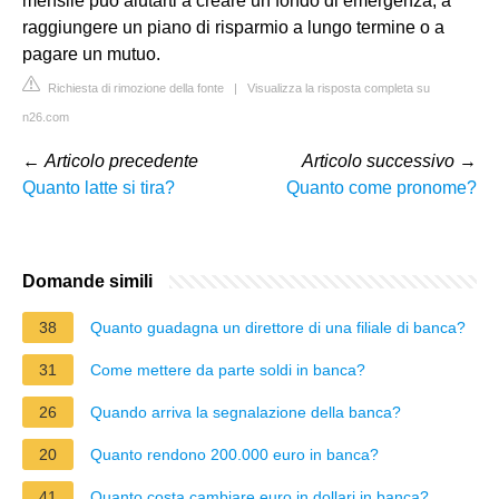
mensile può aiutarti a creare un fondo di emergenza, a
raggiungere un piano di risparmio a lungo termine o a
pagare un mutuo.
Richiesta di rimozione della fonte
|
Visualizza la risposta completa su
n26.com
←
Articolo precedente
Articolo successivo
→
Quanto latte si tira?
Quanto come pronome?
Domande simili
38
Quanto guadagna un direttore di una filiale di banca?
31
Come mettere da parte soldi in banca?
26
Quando arriva la segnalazione della banca?
20
Quanto rendono 200.000 euro in banca?
41
Quanto costa cambiare euro in dollari in banca?