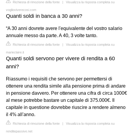
Richiesta di rimozione della fonte
|
Visualizza la risposta completa su
voglioviverecosi.com
Quanti soldi in banca a 30 anni?
“A 30 anni dovrete avere l'equivalente del vostro salario
annuale messo da parte. A 40, 3 volte tanto.
Richiesta di rimozione della fonte
|
Visualizza la risposta completa su
marieclaire.it
Quanti soldi servono per vivere di rendita a 60
anni?
Riassumo i requisiti che servono per permettersi di
ottenere una rendita simile alla pensione prima di andare
in pensione davvero. Per ottenere una cifra di circa 1000€
al mese potrebbe bastare un capitale di 375.000€. Il
capitale in questione dovrebbe riuscire a rendere almeno
il 4% all'anno.
Richiesta di rimozione della fonte
|
Visualizza la risposta completa su
renditepassive.net