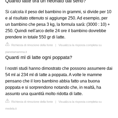
Quanto latte tira un neonato dal seno?
Si calcola il peso del bambino in grammi, si divide per 10
e al risultato ottenuto si aggiunge 250. Ad esempio, per
un bambino che pesa 3 kg, la formula sarà: (3000 : 10) +
250. Quindi nell'arco delle 24 ore il bambino dovrebbe
prendere in totale 550 gr di latte.
Richiesta di rimozione della fonte
|
Visualizza la risposta completa su
pianetamamma.it
Quanti ml di latte ogni poppata?
I nostri studi hanno dimostrato che possono assumere dai
54 ml ai 234 ml di latte a poppata. A volte le mamme
pensano che il loro bambino abbia fatto una buona
poppata e si sorprendono notando che, in realtà, ha
assunto una quantità molto ridotta di latte.
Richiesta di rimozione della fonte
|
Visualizza la risposta completa su
medela.it