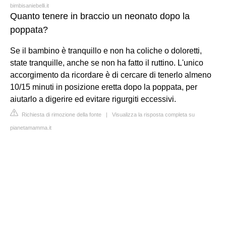
bimbisaniebelli.it
Quanto tenere in braccio un neonato dopo la
poppata?
Se il bambino è tranquillo e non ha coliche o doloretti,
state tranquille, anche se non ha fatto il ruttino. L'unico
accorgimento da ricordare è di cercare di tenerlo almeno
10/15 minuti in posizione eretta dopo la poppata, per
aiutarlo a digerire ed evitare rigurgiti eccessivi.
Richiesta di rimozione della fonte
|
Visualizza la risposta completa su
pianetamamma.it