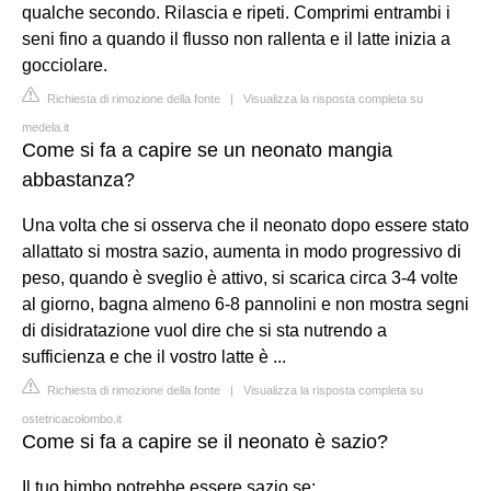
qualche secondo. Rilascia e ripeti. Comprimi entrambi i
seni fino a quando il flusso non rallenta e il latte inizia a
gocciolare.
Richiesta di rimozione della fonte
|
Visualizza la risposta completa su
medela.it
Come si fa a capire se un neonato mangia
abbastanza?
Una volta che si osserva che il neonato dopo essere stato
allattato si mostra sazio, aumenta in modo progressivo di
peso, quando è sveglio è attivo, si scarica circa 3-4 volte
al giorno, bagna almeno 6-8 pannolini e non mostra segni
di disidratazione vuol dire che si sta nutrendo a
sufficienza e che il vostro latte è ...
Richiesta di rimozione della fonte
|
Visualizza la risposta completa su
ostetricacolombo.it
Come si fa a capire se il neonato è sazio?
Il tuo bimbo potrebbe essere sazio se: