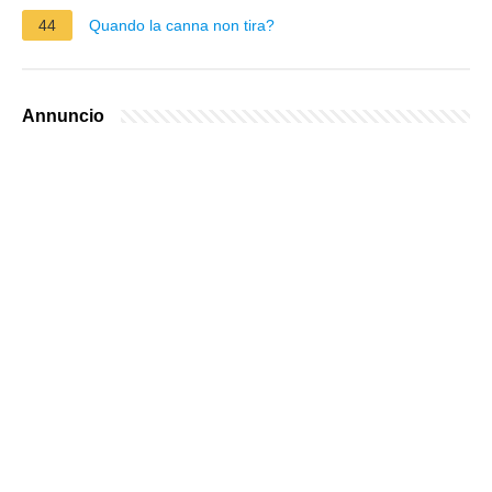
44
Quando la canna non tira?
Annuncio