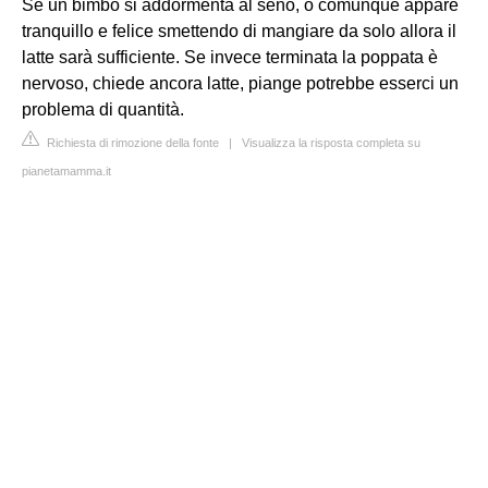
Se un bimbo si addormenta al seno, o comunque appare
tranquillo e felice smettendo di mangiare da solo allora il
latte sarà sufficiente. Se invece terminata la poppata è
nervoso, chiede ancora latte, piange potrebbe esserci un
problema di quantità.
Richiesta di rimozione della fonte
|
Visualizza la risposta completa su
pianetamamma.it