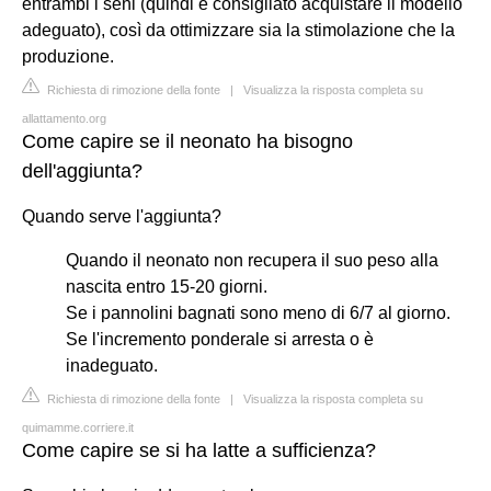
entrambi i seni (quindi è consigliato acquistare il modello
adeguato), così da ottimizzare sia la stimolazione che la
produzione.
Richiesta di rimozione della fonte
|
Visualizza la risposta completa su
allattamento.org
Come capire se il neonato ha bisogno
dell'aggiunta?
Quando serve l'aggiunta?
Quando il neonato non recupera il suo peso alla
nascita entro 15-20 giorni.
Se i pannolini bagnati sono meno di 6/7 al giorno.
Se l'incremento ponderale si arresta o è
inadeguato.
Richiesta di rimozione della fonte
|
Visualizza la risposta completa su
quimamme.corriere.it
Come capire se si ha latte a sufficienza?