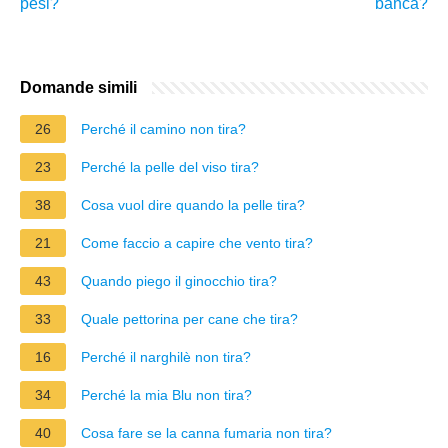
pesi?
banca?
Domande simili
26
Perché il camino non tira?
23
Perché la pelle del viso tira?
38
Cosa vuol dire quando la pelle tira?
21
Come faccio a capire che vento tira?
43
Quando piego il ginocchio tira?
33
Quale pettorina per cane che tira?
16
Perché il narghilè non tira?
34
Perché la mia Blu non tira?
40
Cosa fare se la canna fumaria non tira?