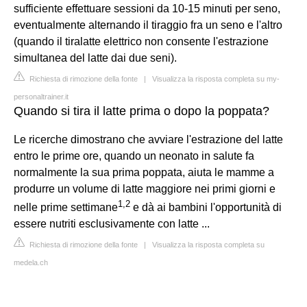
sufficiente effettuare sessioni da 10-15 minuti per seno,
eventualmente alternando il tiraggio fra un seno e l'altro
(quando il tiralatte elettrico non consente l'estrazione
simultanea del latte dai due seni).
Richiesta di rimozione della fonte
|
Visualizza la risposta completa su my-
personaltrainer.it
Quando si tira il latte prima o dopo la poppata?
Le ricerche dimostrano che avviare l'estrazione del latte
entro le prime ore, quando un neonato in salute fa
normalmente la sua prima poppata, aiuta le mamme a
produrre un volume di latte maggiore nei primi giorni e
1
,
2
nelle prime settimane
e dà ai bambini l'opportunità di
essere nutriti esclusivamente con latte ...
Richiesta di rimozione della fonte
|
Visualizza la risposta completa su
medela.ch