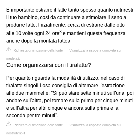
È importante estrarre il latte tanto spesso quanto nutriresti
il tuo bambino, così da continuare a stimolare il seno a
produrre latte. Inizialmente, cerca di estrarre dalle otto
3
alle 10 volte ogni 24 ore
e mantieni questa frequenza
anche dopo la montata lattea.
Richiesta di rimozione della fonte
|
Visualizza la risposta completa su
medela.it
Come organizzarsi con il tiralatte?
Per quanto riguarda la modalità di utilizzo, nel caso di
tiralatte singoli Losa consiglia di alternare l'estrazione
alle due mammelle: "Si può stare sette minuti sull'una, poi
andare sull'altra, poi tornare sulla prima per cinque minuti
e sull'altra per altri cinque e ancora sulla prima e la
seconda per tre minuti".
Richiesta di rimozione della fonte
|
Visualizza la risposta completa su
nostrofiglio.it