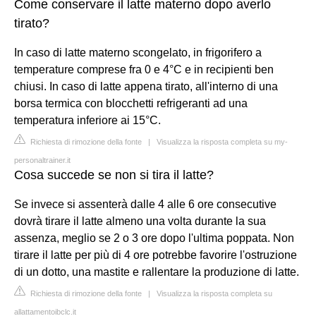
Come conservare il latte materno dopo averlo
tirato?
In caso di latte materno scongelato, in frigorifero a
temperature comprese fra 0 e 4°C e in recipienti ben
chiusi. In caso di latte appena tirato, all'interno di una
borsa termica con blocchetti refrigeranti ad una
temperatura inferiore ai 15°C.
Richiesta di rimozione della fonte
|
Visualizza la risposta completa su my-
personaltrainer.it
Cosa succede se non si tira il latte?
Se invece si assenterà dalle 4 alle 6 ore consecutive
dovrà tirare il latte almeno una volta durante la sua
assenza, meglio se 2 o 3 ore dopo l'ultima poppata. Non
tirare il latte per più di 4 ore potrebbe favorire l'ostruzione
di un dotto, una mastite e rallentare la produzione di latte.
Richiesta di rimozione della fonte
|
Visualizza la risposta completa su
allattamentoibclc.it