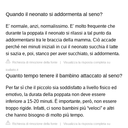
Quando il neonato si addormenta al seno?
E' normale, anzi, normalissimo. E' molto frequente che
durante la poppata il neonato si rilassi a tal punto da
addormentarsi tra le braccia della mamma. Ciò accade
perché nei minuti iniziali in cui il neonato succhia il latte
si sazia e, poi, stanco per aver succhiato, si addormenta.
Richiesta di rimozione della fonte
|
Visualizza la risposta completa su
ioallatto.it
Quanto tempo tenere il bambino attaccato al seno?
Per far sì che il piccolo sia soddisfatto a livello fisico ed
emotivo, la durata della poppata non deve essere
inferiore a 15-20 minuti. È importante, però, non essere
troppo rigide. Infatti, ci sono bambini più “veloci” e altri
che hanno bisogno di molto più tempo.
Richiesta di rimozione della fonte
|
Visualizza la risposta completa su