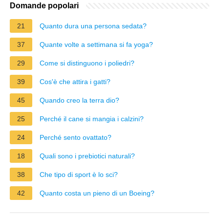
Domande popolari
21
Quanto dura una persona sedata?
37
Quante volte a settimana si fa yoga?
29
Come si distinguono i poliedri?
39
Cos'è che attira i gatti?
45
Quando creo la terra dio?
25
Perché il cane si mangia i calzini?
24
Perché sento ovattato?
18
Quali sono i prebiotici naturali?
38
Che tipo di sport è lo sci?
42
Quanto costa un pieno di un Boeing?