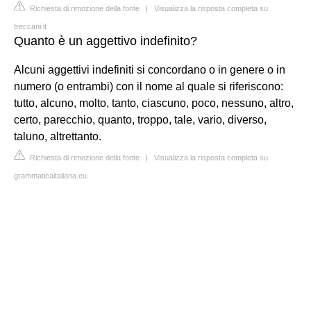
Richiesta di rimozione della fonte
|
Visualizza la risposta completa su
treccani.it
Quanto è un aggettivo indefinito?
Alcuni aggettivi indefiniti si concordano o in genere o in
numero (o entrambi) con il nome al quale si riferiscono:
tutto, alcuno, molto, tanto, ciascuno, poco, nessuno, altro,
certo, parecchio, quanto, troppo, tale, vario, diverso,
taluno, altrettanto.
Richiesta di rimozione della fonte
|
Visualizza la risposta completa su
grammaticaitaliana.eu