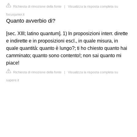
Richiesta di rimozione della fonte
|
Visualizza la risposta completa su
focusjunior.it
Quanto avverbio di?
[sec. XIII; latino quantum]. 1) In proposizioni interr. dirette
e indirette e in proposizioni escl., in quale misura, in
quale quantità: quanto è lungo?; ti ho chiesto quanto hai
camminato; quanto sono contento!; non sai quanto mi
piace!
Richiesta di rimozione della fonte
|
Visualizza la risposta completa su
sapere.it