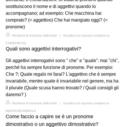
sostituiscono il nome e di aggettivi quando lo
accompagnano; ad esempio: Che macchina hai
comprato? (= aggettivo) Che hai mangiato oggi? (=
pronome)
Richiesta di rimozione della fonte
|
Visualizza la risposta completa su
it.wikipedia.org
Quali sono aggettivi interrogativi?
Gli aggettivi interrogativi sono " che" e "quale": mai "chi",
perché ha sempre funzione di pronome. Per esempio:
Che ?; Quale regalo mi farai? L'aggettivo che è sempre
invariabile, mentre quale è invariabile nel genere, ma ha
il plurale (Quale scusa hanno trovato? / Quali consigli gli
daremo? )
Richiesta di rimozione della fonte
|
Visualizza la risposta completa su
lagrammaticaitaliana.it
Come faccio a capire se è un pronome
dimostrativo o un aggettivo dimostrativo?