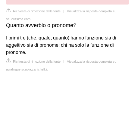
Richiesta di rimozione della fonte
|
Visualizza la risposta completa su
scuolissima.com
Quanto avverbio o pronome?
I primi tre (che, quale, quanto) hanno funzione sia di
aggettivo sia di pronome; chi ha solo la funzione di
pronome.
Richiesta di rimozione della fonte
|
Visualizza la risposta completa su
aulalingue.scuola.zanichelli.it