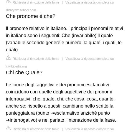
Richiesta di rimozione della fonte
|
Visualizza la risposta completa su
library.weschool.com
Che pronome è che?
Il pronome relativo in italiano. I principali pronomi relativi
in italiano sono i seguenti: Che (invariabile) Il quale
(variabile secondo genere e numero: la quale, i quali, le
quali)
Richiesta di rimozione della fonte
|
Visualizza la risposta completa su
it.wikipedia.org
Chi che Quale?
Le forme degli aggettivi e dei pronomi esclamativi
coincidono con quelle degli aggettivi e dei pronomi
interrogativi: che, quale, chi, che cosa, cosa, quanto,
anche se; rispetto a questi, cambiano nello scritto la
punteggiatura (punto ➔esclamativo anziché punto
➔interrogativo) e nel parlato l'intonazione della frase.
Richiesta di rimozione della fonte
|
Visualizza la risposta completa su