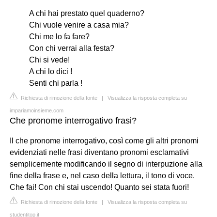
A chi hai prestato quel quaderno?
Chi vuole venire a casa mia?
Chi me lo fa fare?
Con chi verrai alla festa?
Chi si vede!
A chi lo dici !
Senti chi parla !
Richiesta di rimozione della fonte
|
Visualizza la risposta completa su
impariamoinsieme.com
Che pronome interrogativo frasi?
Il che pronome interrogativo, così come gli altri pronomi
evidenziati nelle frasi diventano pronomi esclamativi
semplicemente modificando il segno di interpuzione alla
fine della frase e, nel caso della lettura, il tono di voce.
Che fai! Con chi stai uscendo! Quanto sei stata fuori!
Richiesta di rimozione della fonte
|
Visualizza la risposta completa su
studentitop.it