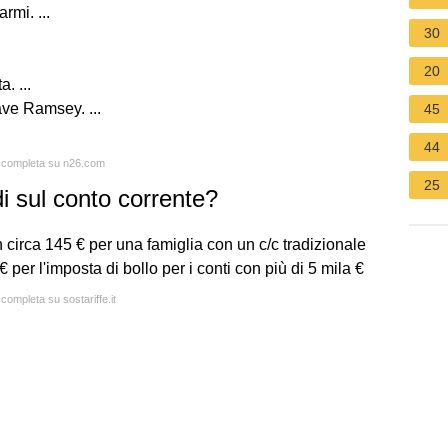
rmi. ...
30
20
. ...
ave Ramsey. ...
45
44
ta completa su n26.com
25
i sul conto corrente?
n circa 145 € per una famiglia con un c/c tradizionale
 per l'imposta di bollo per i conti con più di 5 mila €
 completa su sostariffe.it