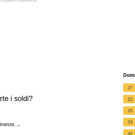
 completa su affarimiei.biz
Doma
27
te i soldi?
22
25
33
inanze. ...
42