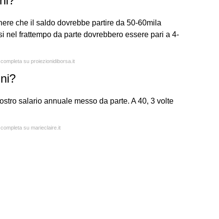
ni?
nere che il saldo dovrebbe partire da 50-60mila
ssi nel frattempo da parte dovrebbero essere pari a 4-
 completa su proiezionidiborsa.it
nni?
vostro salario annuale messo da parte. A 40, 3 volte
 completa su marieclaire.it