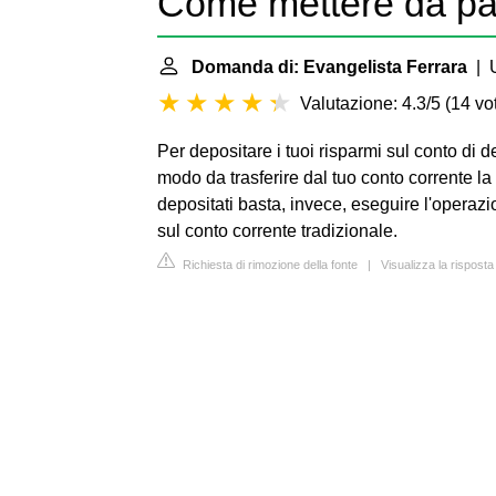
Come mettere da par
Domanda di: Evangelista Ferrara
| U
Valutazione: 4.3/5
(
14 vot
Per depositare i tuoi risparmi sul conto di 
modo da trasferire dal tuo conto corrente la 
depositati basta, invece, eseguire l'operazio
sul conto corrente tradizionale.
Richiesta di rimozione della fonte
|
Visualizza la risposta