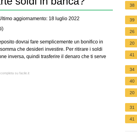
te soldi in banca?
38
ltimo aggiornamento: 18 luglio 2022
39
i
)
26
deposito dovrai fare semplicemente un bonifico in
20
somma che desideri investire. Per ritirare i soldi
41
ne inversa, quindi trasferire il denaro che ti serve
34
 completa su facile.it
40
20
31
41