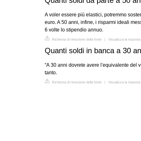
Quanti soldi da parte a 50 an
A voler essere più elastici, potremmo soste
euro. A 50 anni, infine, i risparmi ideali me
6 volte lo stipendio annuo.
Richiesta di rimozione della fonte
|
Visualizza la risposta
Quanti soldi in banca a 30 a
“A 30 anni dovrete avere l'equivalente del 
tanto.
Richiesta di rimozione della fonte
|
Visualizza la risposta