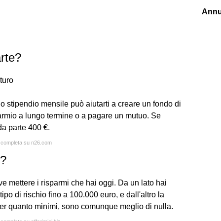
Annu
arte?
uturo
uo stipendio mensile può aiutarti a creare un fondo di
armio a lungo termine o a pagare un mutuo. Se
da parte 400 €.
ta completa su n26.com
i?
ve mettere i risparmi che hai oggi. Da un lato hai
 tipo di rischio fino a 100.000 euro, e dall'altro la
, per quanto minimi, sono comunque meglio di nulla.