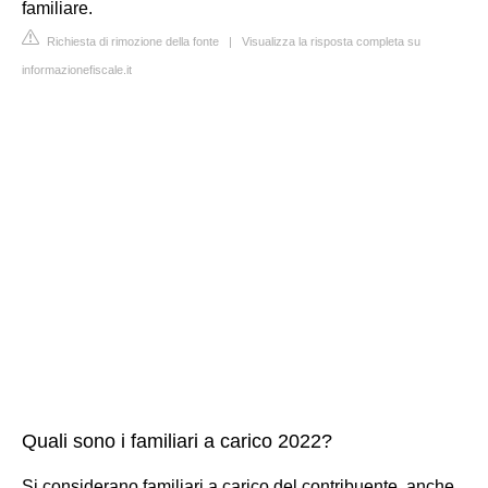
familiare.
Richiesta di rimozione della fonte
|
Visualizza la risposta completa su
informazionefiscale.it
Quali sono i familiari a carico 2022?
Si considerano familiari a carico del contribuente, anche