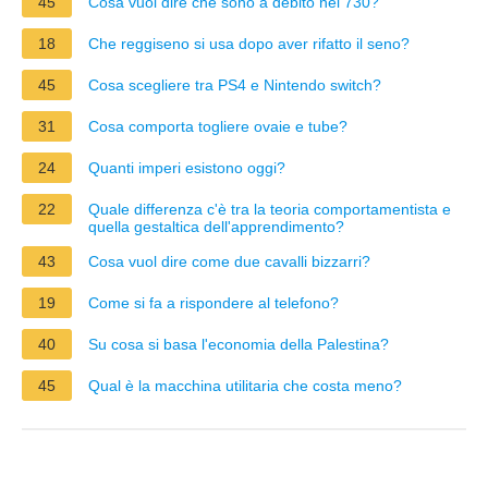
45
Cosa vuol dire che sono a debito nel 730?
18
Che reggiseno si usa dopo aver rifatto il seno?
45
Cosa scegliere tra PS4 e Nintendo switch?
31
Cosa comporta togliere ovaie e tube?
24
Quanti imperi esistono oggi?
22
Quale differenza c'è tra la teoria comportamentista e
quella gestaltica dell'apprendimento?
43
Cosa vuol dire come due cavalli bizzarri?
19
Come si fa a rispondere al telefono?
40
Su cosa si basa l'economia della Palestina?
45
Qual è la macchina utilitaria che costa meno?