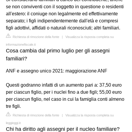
se non conviventi con il soggetto in questione o residenti
all'estero: il coniuge non legalmente ed effettivamente
separato; i figli indipendentemente dall'età e compresi
figli adottivi, affidati o naturali riconosciuti; altri familiari.
Richiesta di rimozione della fonte
|
Visualizza la risposta completa su
informazionefiscale.it
Cosa cambia dal primo luglio per gli assegni
familiari?
ANF e assegno unico 2021: maggiorazione ANF
Questi godranno infatti di un aumento pari a: 37,50 euro
per ciascun figlio, per i nuclei fino a due figli; 55,00 euro
per ciascun figlio, nel caso in cui la famiglia conti almeno
tre figli.
Richiesta di rimozione della fonte
|
Visualizza la risposta completa su
leggioggi.it
Chi ha diritto agli assegni per il nucleo familiare?