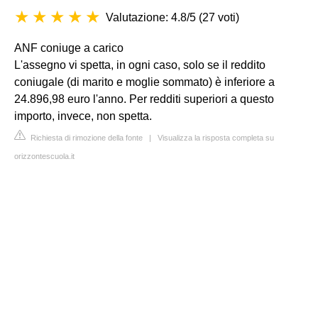
Valutazione: 4.8/5
(
27 voti
)
ANF coniuge a carico
L'assegno vi spetta, in ogni caso, solo se il reddito
coniugale (di marito e moglie sommato) è inferiore a
24.896,98 euro l'anno. Per redditi superiori a questo
importo, invece, non spetta.
Richiesta di rimozione della fonte
|
Visualizza la risposta completa su
orizzontescuola.it