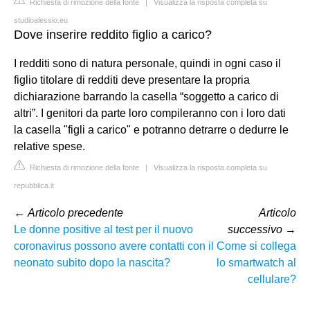
Richiesta di rimozione della fonte
|
Visualizza la risposta completa su
studioalessio.eu
Dove inserire reddito figlio a carico?
I redditi sono di natura personale, quindi in ogni caso il
figlio titolare di redditi deve presentare la propria
dichiarazione barrando la casella “soggetto a carico di
altri”. I genitori da parte loro compileranno con i loro dati
la casella "figli a carico" e potranno detrarre o dedurre le
relative spese.
Richiesta di rimozione della fonte
|
Visualizza la risposta completa su
repubblica.it
←
Articolo precedente
Articolo
Le donne positive al test per il nuovo
successivo
→
coronavirus possono avere contatti con il
Come si collega
neonato subito dopo la nascita?
lo smartwatch al
cellulare?