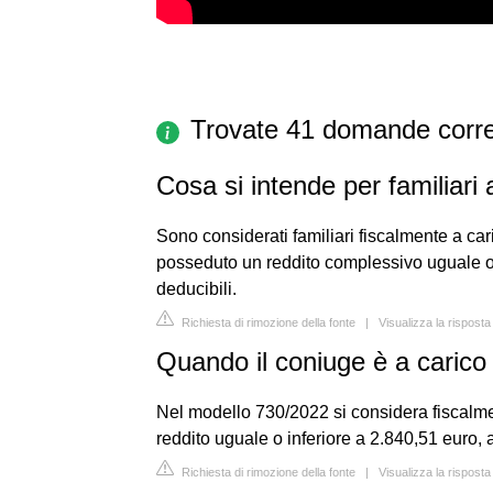
Trovate 41 domande corre
Cosa si intende per familiari 
Sono considerati familiari fiscalmente a ca
posseduto un reddito complessivo uguale o i
deducibili.
Richiesta di rimozione della fonte
|
Visualizza la rispost
Quando il coniuge è a caric
Nel modello 730/2022 si considera fiscalme
reddito uguale o inferiore a 2.840,51 euro, a
Richiesta di rimozione della fonte
|
Visualizza la risposta