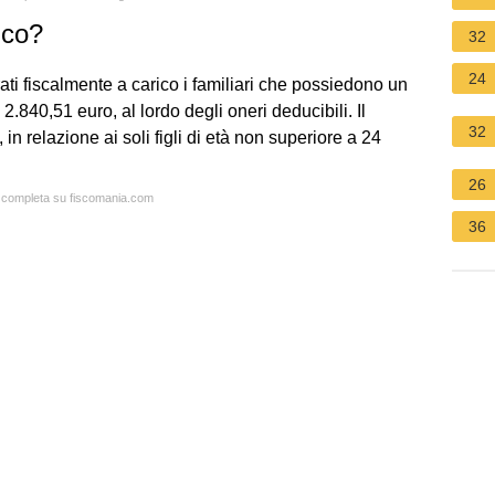
ico?
32
24
ati fiscalmente a carico i familiari che possiedono un
840,51 euro, al lordo degli oneri deducibili. Il
32
in relazione ai soli figli di età non superiore a 24
26
ta completa su fiscomania.com
36