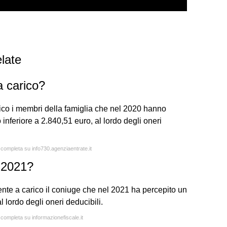
late
a carico?
rico i membri della famiglia che nel 2020 hanno
nferiore a 2.840,51 euro, al lordo degli oneri
a completa su info730.agenziaentrate.it
o 2021?
nte a carico il coniuge che nel 2021 ha percepito un
l lordo degli oneri deducibili.
 completa su informazionefiscale.it