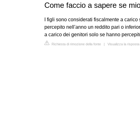
Come faccio a sapere se mio 
I figli sono considerati fiscalmente a caric
percepito nell'anno un reddito pari o inferi
a carico dei genitori solo se hanno percepit
Richiesta di rimozione della fonte
|
Visualizza la risposta