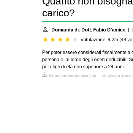
Quanto non bisogna
carico?
Domanda di: Dott. Fabio D'amico
| U
Valutazione: 4.2/5
(
48 vot
Per poter essere considerati fiscalmente a 
personale, al lordo degli oneri deducibili: 
per i figli di età non superiore a 24 anni.
Richiesta di rimozione della fonte
|
Visualizza la risposta