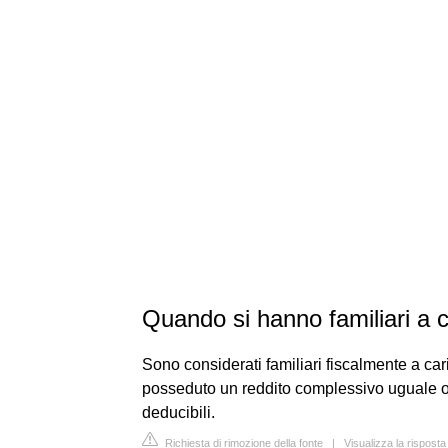
Quando si hanno familiari a 
Sono considerati familiari fiscalmente a ca
posseduto un reddito complessivo uguale o i
deducibili.
Richiesta di rimozione della fonte
|
Visualizza la rispost