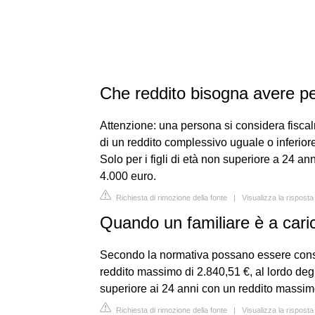
Che reddito bisogna avere pe
Attenzione: una persona si considera fisca
di un reddito complessivo uguale o inferiore
Solo per i figli di età non superiore a 24 a
4.000 euro.
Richiesta di rimozione della fonte
|
Visualizza la rispost
Quando un familiare è a car
Secondo la normativa possano essere consid
reddito massimo di 2.840,51 €, al lordo degli 
superiore ai 24 anni con un reddito massimo 
Richiesta di rimozione della fonte
|
Visualizza la risposta