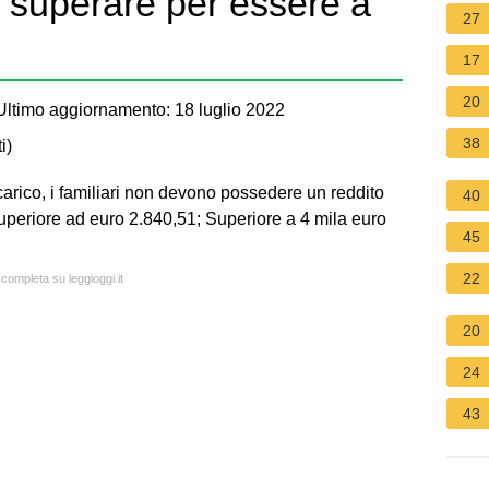
 superare per essere a
27
17
20
ltimo aggiornamento: 18 luglio 2022
38
i
)
carico, i familiari non devono possedere un reddito
40
Superiore ad euro 2.840,51; Superiore a 4 mila euro
45
22
 completa su leggioggi.it
20
24
43