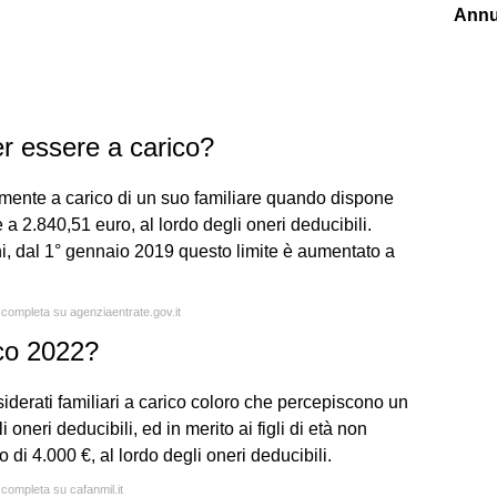
Annu
r essere a carico?
lmente a carico di un suo familiare quando dispone
 a 2.840,51 euro, al lordo degli oneri deducibili.
nni, dal 1° gennaio 2019 questo limite è aumentato a
a completa su agenziaentrate.gov.it
ico 2022?
erati familiari a carico coloro che percepiscono un
oneri deducibili, ed in merito ai figli di età non
di 4.000 €, al lordo degli oneri deducibili.
 completa su cafanmil.it