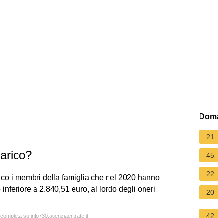
Doma
21
carico?
45
22
rico i membri della famiglia che nel 2020 hanno
nferiore a 2.840,51 euro, al lordo degli oneri
20
42
a completa su info730.agenziaentrate.it