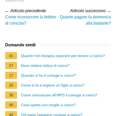
arealavoro.org
←
Articolo precedente
Articolo successivo
→
Come riconoscere la febbre
Quanto pagare la domenica
di crescita?
alla badante?
Domande simili
41
Quanto non bisogna superare per essere a carico?
27
Dove vedere indice di carico?
17
Quando si ha il coniuge a carico?
20
Come si fa a togliere un figlio a carico?
38
Come comunicare all'INPS il coniuge a carico?
40
Cosa spetta con moglie a carico?
45
Chi paga l'assegno coniuge a carico?