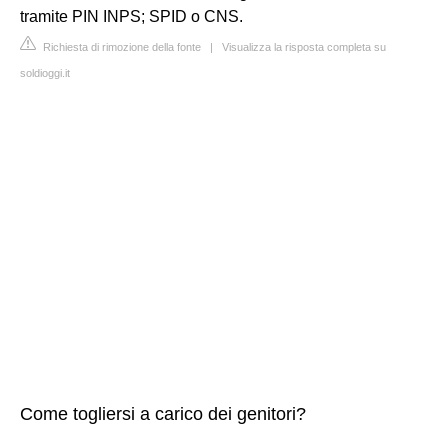
tramite PIN INPS; SPID o CNS.
Richiesta di rimozione della fonte
|
Visualizza la risposta completa su
soldioggi.it
Come togliersi a carico dei genitori?