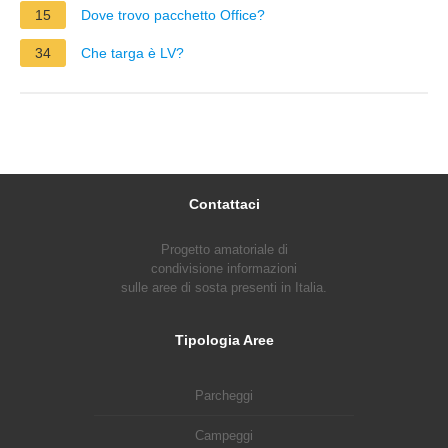
15
Dove trovo pacchetto Office?
34
Che targa è LV?
Contattaci
Progetto amatoriale di
condivisione informazioni
sulle aree di sosta presenti in Italia.
Tipologia Aree
Parcheggi
Campeggi