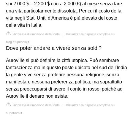
sui 2.000 $ – 2.200 $ (circa 2.000 €) al mese senza fare
una vita particolarmente dissoluta. Per cui il costo della
vita negli Stati Uniti d'America è più elevato del costo
della vita in Italia.
Richiesta di rimozione della fonte
|
Visualizza la risposta completa su
blog.stupendio.it
Dove poter andare a vivere senza soldi?
Auroville si può definire la città utopica. Può sembrare
fantascienza ma in questo posto ubicato nel sud dell'India
la gente vive senza proferire nessuna religione, senza
manifestare nessuna preferenza politica, ma soprattutto
senza preoccuparsi di avere il conto in rosso, poiché ad
Auroville il denaro non esiste.
Richiesta di rimozione della fonte
|
Visualizza la risposta completa su
supereva.it