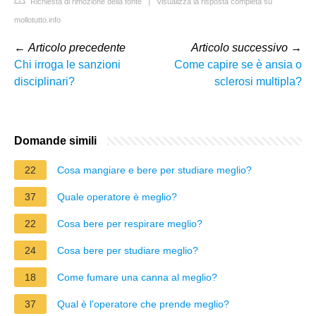
Richiesta di rimozione della fonte
|
Visualizza la risposta completa su
mollotutto.info
←
Articolo precedente
Articolo successivo
→
Chi irroga le sanzioni
Come capire se è ansia o
disciplinari?
sclerosi multipla?
Domande simili
22
Cosa mangiare e bere per studiare meglio?
37
Quale operatore è meglio?
22
Cosa bere per respirare meglio?
24
Cosa bere per studiare meglio?
18
Come fumare una canna al meglio?
37
Qual è l'operatore che prende meglio?