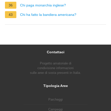
36
Chi paga monarchia inglese?
43
Chi ha fatto la bandiera americana?
Contattaci
Progetto amatoriale di
condivisione informazioni
sulle aree di sosta presenti in Italia.
Tipologia Aree
Parcheggi
Campeggi