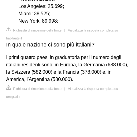
Los Angeles: 25.699;
Miami: 38.525;
New York: 89.998;
Richiesta di rimozione della fonte
|
Visualizza la risposta completa su
habitante.it
In quale nazione ci sono più italiani?
I primi quattro paesi in graduatoria per il numero degli
italiani residenti sono: in Europa, la Germania (688.000),
la Svizzera (582.000) e la Francia (378.000) e, in
America, l'Argentina (580.000).
Richiesta di rimozione della fonte
|
Visualizza la risposta completa su
emigrati.it