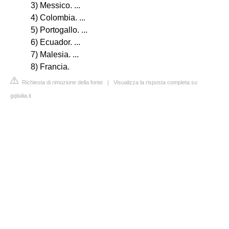
3) Messico. ...
4) Colombia. ...
5) Portogallo. ...
6) Ecuador. ...
7) Malesia. ...
8) Francia.
Richiesta di rimozione della fonte
|
Visualizza la risposta completa su
gqitalia.it