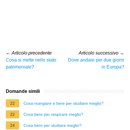
←
Articolo precedente
Articolo successivo
→
Cosa si mette nello stato
Dove andare per due giorni
patrimoniale?
in Europa?
Domande simili
22
Cosa mangiare e bere per studiare meglio?
22
Cosa bere per respirare meglio?
24
Cosa bere per studiare meglio?