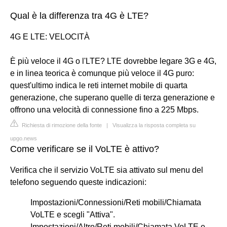
Qual è la differenza tra 4G è LTE?
4G E LTE: VELOCITÀ
È più veloce il 4G o l'LTE? LTE dovrebbe legare 3G e 4G,
e in linea teorica è comunque più veloce il 4G puro:
quest'ultimo indica le reti internet mobile di quarta
generazione, che superano quelle di terza generazione e
offrono una velocità di connessione fino a 225 Mbps.
Richiesta di rimozione della fonte
|
Visualizza la risposta completa su
upgo.news
Come verificare se il VoLTE è attivo?
Verifica che il servizio VoLTE sia attivato sul menu del
telefono seguendo queste indicazioni:
Impostazioni/Connessioni/Reti mobili/Chiamata
VoLTE e scegli "Attiva".
Impostazioni/Altro/Reti mobili/Chiamata VoLTE e