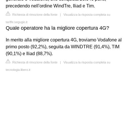
precedendo nell'ordine WindTre, Iliad e Tim.
Richiesta di rimozione della fonte
|
Visualizza la risposta completa su
tariffe.segugio.it
Quale operatore ha la migliore copertura 4G?
In merito alla migliore copertura 4G, troviamo Vodafone al
primo posto (92,2%), seguita da WINDTRE (91,4%), TIM
(90,1%) e Iliad (88,7%).
Richiesta di rimozione della fonte
|
Visualizza la risposta completa su
tecnologia.libero.it