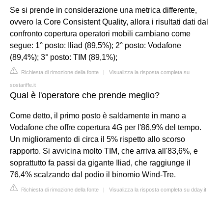
Se si prende in considerazione una metrica differente,
ovvero la Core Consistent Quality, allora i risultati dati dal
confronto copertura operatori mobili cambiano come
segue: 1° posto: Iliad (89,5%); 2° posto: Vodafone
(89,4%); 3° posto: TIM (89,1%);
Richiesta di rimozione della fonte
|
Visualizza la risposta completa su
sostariffe.it
Qual è l'operatore che prende meglio?
Come detto, il primo posto è saldamente in mano a
Vodafone che offre copertura 4G per l'86,9% del tempo.
Un miglioramento di circa il 5% rispetto allo scorso
rapporto. Si avvicina molto TIM, che arriva all'83,6%, e
soprattutto fa passi da gigante Iliad, che raggiunge il
76,4% scalzando dal podio il binomio Wind-Tre.
Richiesta di rimozione della fonte
|
Visualizza la risposta completa su dday.it