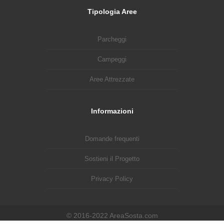
Tipologia Aree
Parcheggi
Campeggi
Aree Attrezzate
Informazioni
Domande frequenti
Sostieni il Progetto
Privacy Policy
© 2016-2022 AreaSosta.com