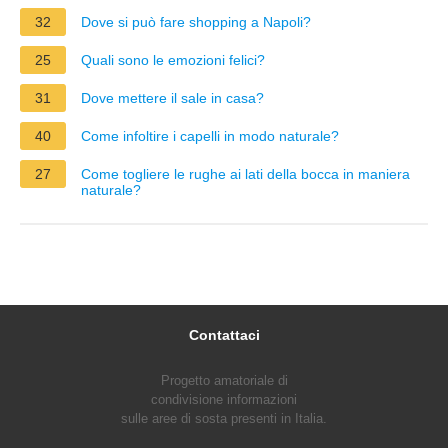
32
Dove si può fare shopping a Napoli?
25
Quali sono le emozioni felici?
31
Dove mettere il sale in casa?
40
Come infoltire i capelli in modo naturale?
27
Come togliere le rughe ai lati della bocca in maniera
naturale?
Contattaci
Progetto amatoriale di
condivisione informazioni
sulle aree di sosta presenti in Italia.