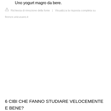
Uno yogurt magro da bere.
Richiesta di rimozione della fonte
|
Visualizza la risposta completa su
firenze.unicusano.it
6 CIBI CHE FANNO STUDIARE VELOCEMENTE
E BENE?