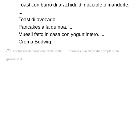
Toast con burro di arachidi, di nocciole o mandorle.
...
Toast di avocado. ...
Pancakes alla quinoa. ...
Muesli fatto in casa con yogurt intero. ...
Crema Budwig.
Richiesta di rimozione della fonte
|
Visualizza la risposta completa su
greenme.it