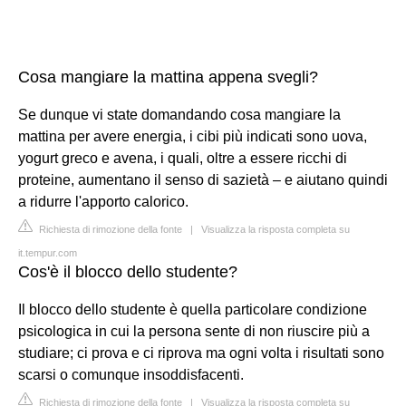
Cosa mangiare la mattina appena svegli?
Se dunque vi state domandando cosa mangiare la
mattina per avere energia, i cibi più indicati sono uova,
yogurt greco e avena, i quali, oltre a essere ricchi di
proteine, aumentano il senso di sazietà – e aiutano quindi
a ridurre l'apporto calorico.
Richiesta di rimozione della fonte
|
Visualizza la risposta completa su
it.tempur.com
Cos'è il blocco dello studente?
Il blocco dello studente è quella particolare condizione
psicologica in cui la persona sente di non riuscire più a
studiare; ci prova e ci riprova ma ogni volta i risultati sono
scarsi o comunque insoddisfacenti.
Richiesta di rimozione della fonte
|
Visualizza la risposta completa su