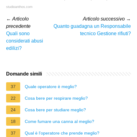
studioanthos.com
←
Articolo
Articolo successivo
→
precedente
Quanto guadagna un Responsabile
Quali sono
tecnico Gestione rifiuti?
considerati abusi
edilizi?
Domande simili
37
Quale operatore è meglio?
22
Cosa bere per respirare meglio?
24
Cosa bere per studiare meglio?
18
Come fumare una canna al meglio?
37
Qual è l'operatore che prende meglio?