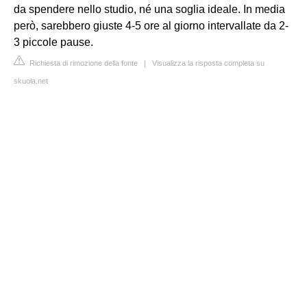
da spendere nello studio, né una soglia ideale. In media
però, sarebbero giuste 4-5 ore al giorno intervallate da 2-
3 piccole pause.
Richiesta di rimozione della fonte
|
Visualizza la risposta completa su
skuola.net