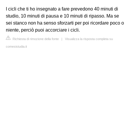
I cicli che ti ho insegnato a fare prevedono 40 minuti di
studio, 10 minuti di pausa e 10 minuti di ripasso. Ma se
sei stanco non ha senso sforzarti per poi ricordare poco o
niente, perciò puoi accorciare i cicli.
Richiesta di rimozione della fonte
|
Visualizza la risposta completa su
comesistudia.it