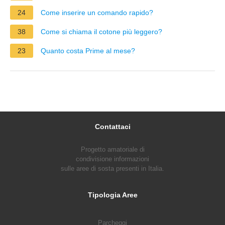
24
Come inserire un comando rapido?
38
Come si chiama il cotone più leggero?
23
Quanto costa Prime al mese?
Contattaci
Progetto amatoriale di
condivisione informazioni
sulle aree di sosta presenti in Italia.
Tipologia Aree
Parcheggi