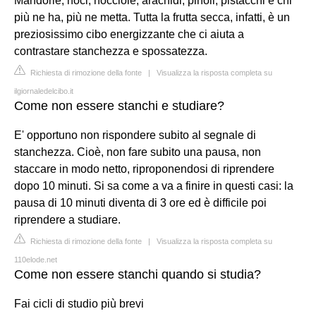
Mandorle, noci, nocciole, arachidi, pinoli, pistacchi e chi
più ne ha, più ne metta. Tutta la frutta secca, infatti, è un
preziosissimo cibo energizzante che ci aiuta a
contrastare stanchezza e spossatezza.
Richiesta di rimozione della fonte
|
Visualizza la risposta completa su
ilgiornaledelcibo.it
Come non essere stanchi e studiare?
E' opportuno non rispondere subito al segnale di
stanchezza. Cioè, non fare subito una pausa, non
staccare in modo netto, riproponendosi di riprendere
dopo 10 minuti. Si sa come a va a finire in questi casi: la
pausa di 10 minuti diventa di 3 ore ed è difficile poi
riprendere a studiare.
Richiesta di rimozione della fonte
|
Visualizza la risposta completa su
110elode.net
Come non essere stanchi quando si studia?
Fai cicli di studio più brevi