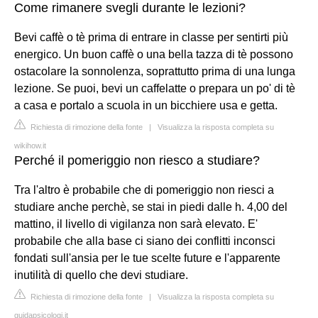
Come rimanere svegli durante le lezioni?
Bevi caffè o tè prima di entrare in classe per sentirti più
energico. Un buon caffè o una bella tazza di tè possono
ostacolare la sonnolenza, soprattutto prima di una lunga
lezione. Se puoi, bevi un caffelatte o prepara un po' di tè
a casa e portalo a scuola in un bicchiere usa e getta.
Richiesta di rimozione della fonte
|
Visualizza la risposta completa su
wikihow.it
Perché il pomeriggio non riesco a studiare?
Tra l'altro è probabile che di pomeriggio non riesci a
studiare anche perchè, se stai in piedi dalle h. 4,00 del
mattino, il livello di vigilanza non sarà elevato. E'
probabile che alla base ci siano dei conflitti inconsci
fondati sull'ansia per le tue scelte future e l'apparente
inutilità di quello che devi studiare.
Richiesta di rimozione della fonte
|
Visualizza la risposta completa su
guidapsicologi.it