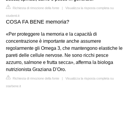
Richiesta di rimozione della fonte
|
Visualizza la risposta completa su
studenti.it
COSA FA BENE memoria?
«Per proteggere la memoria e la capacità di
concentrazione è importante anche assumere
regolarmente gli Omega 3, che mantengono elastiche le
pareti delle cellule nervose. Ne sono ricchi pesce
azzurro, salmone e frutta secca», afferma la biologa
nutrizionista Graziana D'Oro.
Richiesta di rimozione della fonte
|
Visualizza la risposta completa su
starbene.it