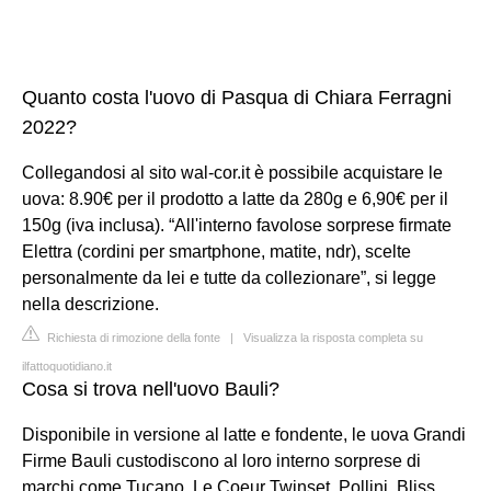
Quanto costa l'uovo di Pasqua di Chiara Ferragni
2022?
Collegandosi al sito wal-cor.it è possibile acquistare le
uova: 8.90€ per il prodotto a latte da 280g e 6,90€ per il
150g (iva inclusa). “All'interno favolose sorprese firmate
Elettra (cordini per smartphone, matite, ndr), scelte
personalmente da lei e tutte da collezionare”, si legge
nella descrizione.
Richiesta di rimozione della fonte
|
Visualizza la risposta completa su
ilfattoquotidiano.it
Cosa si trova nell'uovo Bauli?
Disponibile in versione al latte e fondente, le uova Grandi
Firme Bauli custodiscono al loro interno sorprese di
marchi come Tucano, Le Coeur Twinset, Pollini, Bliss