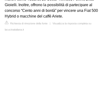
Gioielli. Inoltre, offrono la possibilità di partecipare al
concorso “Cento anni di bontà” per vincere una Fiat 500
Hybrid o macchine del caffè Ariete.
Richiesta di rimozione della fonte
|
Visualizza la risposta completa su
lacucinaitaliana.it