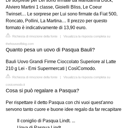
Le sorprese per Lei sono firmate da Mandarina Duck,
Alviero Martini 1 classe, Gioielli Bliss, Le Coeur
Twinset… Le sorprese per Lui sono firmate da Fiat 500,
Roncato, Pollini, La Martina… Il prezzo per questo
formato è indicativamente di 13,90 euro.
Richiesta di rimozione della fonte
|
Visualizza la risposta completa su
thehouseofblog.com
Quanto pesa un uovo di Pasqua Bauli?
Bauli Uovo Grandi Firme Cioccolato Superiore al Latte
210 g Lei - Emi Supermercati | CosìComodo.
Richiesta di rimozione della fonte
|
Visualizza la risposta completa su
cosicomodo.it
Cosa si può regalare a Pasqua?
Per rispettare il detto Pasqua con chi vuoi quest'anno
servono tanto cuore e buone idee regalo da far recapitare
Il coniglio di Pasqua Lindt. ...
Uova di Pasqua Lindt. ...