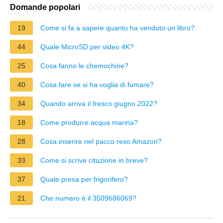
Domande popolari
19
Come si fa a sapere quanto ha venduto un libro?
44
Quale MicroSD per video 4K?
25
Cosa fanno le chemochine?
40
Cosa fare se si ha voglia di fumare?
34
Quando arriva il fresco giugno 2022?
18
Come produrre acqua marina?
28
Cosa inserire nel pacco reso Amazon?
33
Come si scrive citazione in breve?
37
Quale presa per frigorifero?
21
Che numero è il 3509686069?