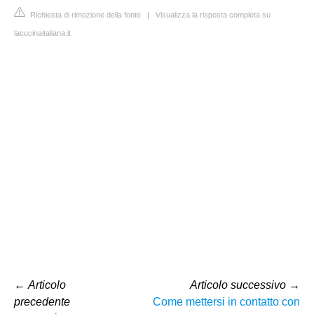
Richiesta di rimozione della fonte
|
Visualizza la risposta completa su
lacucinaitaliana.it
←
Articolo
Articolo successivo
→
precedente
Come mettersi in contatto con