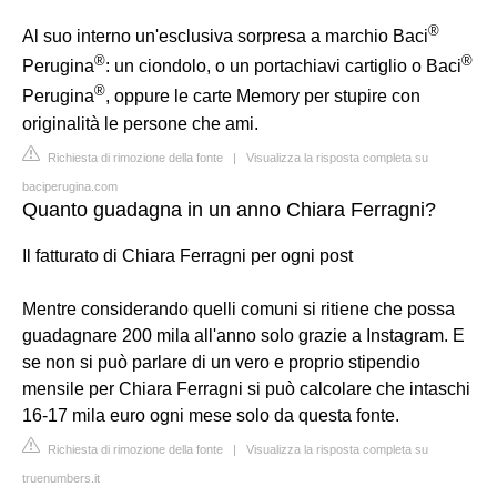
®
Al suo interno un'esclusiva sorpresa a marchio Baci
®
®
Perugina
: un ciondolo, o un portachiavi cartiglio o Baci
®
Perugina
, oppure le carte Memory per stupire con
originalità le persone che ami.
Richiesta di rimozione della fonte
|
Visualizza la risposta completa su
baciperugina.com
Quanto guadagna in un anno Chiara Ferragni?
Il fatturato di Chiara Ferragni per ogni post
Mentre considerando quelli comuni si ritiene che possa
guadagnare 200 mila all'anno solo grazie a Instagram. E
se non si può parlare di un vero e proprio stipendio
mensile per Chiara Ferragni si può calcolare che intaschi
16-17 mila euro ogni mese solo da questa fonte.
Richiesta di rimozione della fonte
|
Visualizza la risposta completa su
truenumbers.it