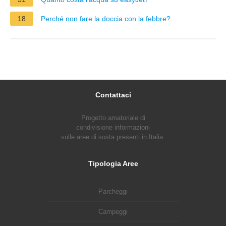
18
Perché non fare la doccia con la febbre?
Contattaci
Progetto amatoriale di
condivisione informazioni
sulle aree di sosta presenti in Italia.
Tipologia Aree
Parcheggi
Campeggi