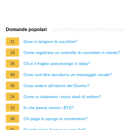
Domande popolari
31
Dove si tengono le zucchine?
24
Come registrare un contratto di comodato in ritardo?
36
Chi è il miglior pneumologo in Italia?
40
Cosa vuol dire riprodurre un messaggio vocale?
35
Cosa vedere all'interno del Duomo?
24
Come si chiamano i nuovi studi di settore?
15
In che paese vivono i BTS?
36
Chi paga lo spurgo in condominio?
31
Quanto costa l'acqua su easyJet?