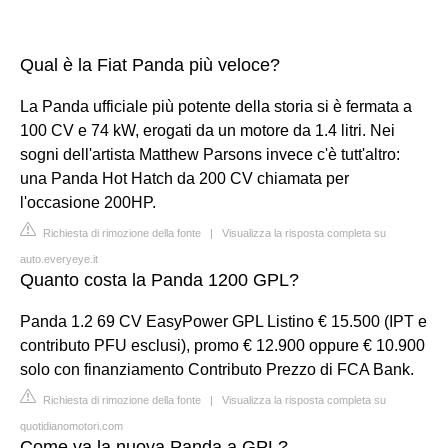
Qual è la Fiat Panda più veloce?
La Panda ufficiale più potente della storia si è fermata a
100 CV e 74 kW, erogati da un motore da 1.4 litri. Nei
sogni dell'artista Matthew Parsons invece c'è tutt'altro:
una Panda Hot Hatch da 200 CV chiamata per
l'occasione 200HP.
Richiesta di rimozione della fonte
|
Visualizza la risposta completa su
auto.everyeye.it
Quanto costa la Panda 1200 GPL?
Panda 1.2 69 CV EasyPower GPL Listino € 15.500 (IPT e
contributo PFU esclusi), promo € 12.900 oppure € 10.900
solo con finanziamento Contributo Prezzo di FCA Bank.
Richiesta di rimozione della fonte
|
Visualizza la risposta completa su
quotidianomotori.com
Come va la nuova Panda a GPL?