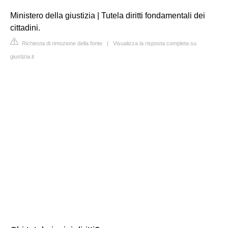
Ministero della giustizia | Tutela diritti fondamentali dei
cittadini.
Richiesta di rimozione della fonte
|
Visualizza la risposta completa su
giustizia.it