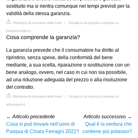
sostituito ma si rientra comunque nei tempi previsti per la
validità della stessa garanzia.
Richiesta di rimozione della fonte
|
Visualizza la risposta completa su
businessonline.it
Cosa comprende la garanzia?
La garanzia prevede che il consumatore ha diritto al
ripristino, senza spese, della conformità del bene
mediante, a sua scelta, riparazione o sostituzione con un
bene analogo, ovvero, nel caso in cui non sia possibile,
ad una riduzione adeguata del prezzo o alla risoluzione
del contratto.
Richiesta di rimozione della fonte
|
Visualizza la risposta completa su
adiconsum.it
←
Articolo precedente
Articolo successivo
→
Cosa si può trovare nell'uovo di
Qual è la verdura che
Pasqua di Chiara Ferragni 2022?
contiene più potassio?