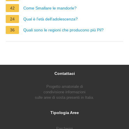
42
Come Smallare le mandorle?
24
Qual è l'età dell'adolescenza?
36
Quali sono le regioni che producono più Pil?
Contattaci
Progetto amatoriale di
condivisione informazioni
sulle aree di sosta presenti in Italia.
Tipologia Aree
Parcheggi