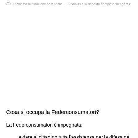
Richiesta di rimozione della fonte
|
Visualizza la risposta completa su agcm.it
Cosa si occupa la Federconsumatori?
La Federconsumatori è impegnata:
a dare al cittadino tutta l'assistenza per la difesa dei