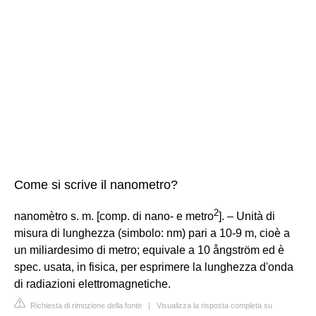
Come si scrive il nanometro?
2
nanomètro s. m. [comp. di nano- e metro
]. – Unità di
misura di lunghezza (simbolo: nm) pari a 10-9 m, cioè a
un miliardesimo di metro; equivale a 10 ångström ed è
spec. usata, in fisica, per esprimere la lunghezza d'onda
di radiazioni elettromagnetiche.
Richiesta di rimozione della fonte
|
Visualizza la risposta completa su