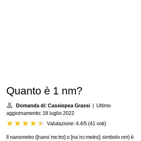
Quanto è 1 nm?
Domanda di: Cassiopea Grassi
| Ultimo
aggiornamento: 18 luglio 2022
Valutazione: 4.4/5
(
41 voti
)
Il nanometro ([nanoˈmɛːtro] o [naˈnɔːmetro]; simbolo nm) è