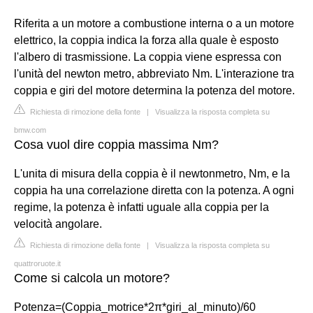
Riferita a un motore a combustione interna o a un motore
elettrico, la coppia indica la forza alla quale è esposto
l'albero di trasmissione. La coppia viene espressa con
l'unità del newton metro, abbreviato Nm. L'interazione tra
coppia e giri del motore determina la potenza del motore.
Richiesta di rimozione della fonte
|
Visualizza la risposta completa su
bmw.com
Cosa vuol dire coppia massima Nm?
L'unita di misura della coppia è il newtonmetro, Nm, e la
coppia ha una correlazione diretta con la potenza. A ogni
regime, la potenza è infatti uguale alla coppia per la
velocità angolare.
Richiesta di rimozione della fonte
|
Visualizza la risposta completa su
quattroruote.it
Come si calcola un motore?
Potenza=(Coppia_motrice*2π*giri_al_minuto)/60