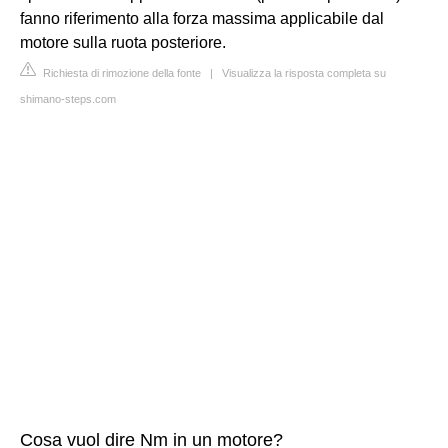
fanno riferimento alla forza massima applicabile dal
motore sulla ruota posteriore.
Richiesta di rimozione della fonte
|
Visualizza la risposta completa su
shimano-steps.com
Cosa vuol dire Nm in un motore?