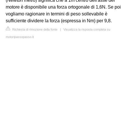
(Newton metro) significa che a 1m centro dell'asse del
motore è disponibile una forza ortogonale di 1,6N. Se poi
vogliamo ragionare in termini di peso sollevabile è
sufficiente dividere la forza (espressa in Nm) per 9,8.
Richiesta di rimozione della fonte
|
Visualizza la risposta completa su
motoripassopasso.it