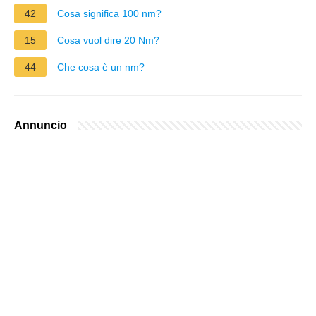
42
Cosa significa 100 nm?
15
Cosa vuol dire 20 Nm?
44
Che cosa è un nm?
Annuncio