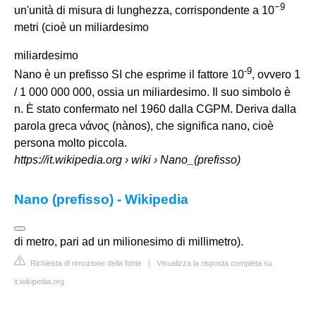
−
9
un'unità di misura di lunghezza, corrispondente a 10
metri (cioè un
miliardesimo
miliardesimo
-
9
Nano è un prefisso SI che esprime il fattore 10
, ovvero 1
/ 1 000 000 000, ossia un miliardesimo. Il suo simbolo è
n. È stato confermato nel 1960 dalla CGPM. Deriva dalla
parola greca νάνος (nànos), che significa nano, cioè
persona molto piccola.
https://it.wikipedia.org
› wiki › Nano_(prefisso)
Nano (prefisso) - Wikipedia
di metro, pari ad un milionesimo di millimetro).
Richiesta di rimozione della fonte
|
Visualizza la risposta completa su
it.wikipedia.org