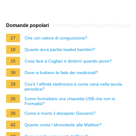
Domande popolari
27
Che con valore di congiunzione?
18
Quanto dura partita basket bambini?
15
Cosa fare a Cagliari e dintorni quando piove?
39
Dove si buttano le fiale dei medicinali?
29
Cos'è l affinità elettronica è come varia nella tavola
periodica?
26
Come formattare una chiavetta USB che non si
Formatta?
28
Come è morto il discepolo Giovanni?
42
Quanto costa l idrovolante alle Maldive?