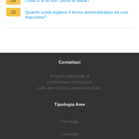
18
Cosa ci si fa con i punti di Waze?
15
Quanto costa togliere il fermo amministrativo da una
macchina?
Contattaci
Progetto amatoriale di
condivisione informazioni
sulle aree di sosta presenti in Italia.
Tipologia Aree
Parcheggi
Campeggi