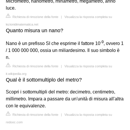
Micrometro, nanometro, miriametro, megametro, anno
luce.
Richiesta di rimozione della fonte
|
Visualizza la risposta completa su
lezionidimatematica.net
Quanto misura un nano?
-
9
Nano è un prefisso SI che esprime il fattore 10
, ovvero 1
/ 1 000 000 000, ossia un miliardesimo. Il suo simbolo è
n.
Richiesta di rimozione della fonte
|
Visualizza la risposta completa su
it.wikipedia.org
Qual è il sottomultiplo del metro?
Scopri i sottomultipli del metro: decimetro, centimetro,
millimetro. Impara a passare da un'unità di misura all'altra
con le equivalenze.
Richiesta di rimozione della fonte
|
Visualizza la risposta completa su
redooc.com