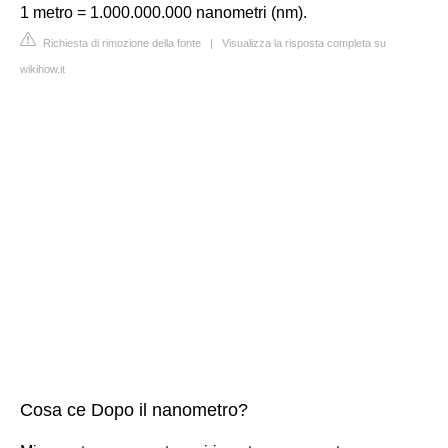
1 metro = 1.000.000.000 nanometri (nm).
Richiesta di rimozione della fonte
|
Visualizza la risposta completa su
wikihow.it
Cosa ce Dopo il nanometro?