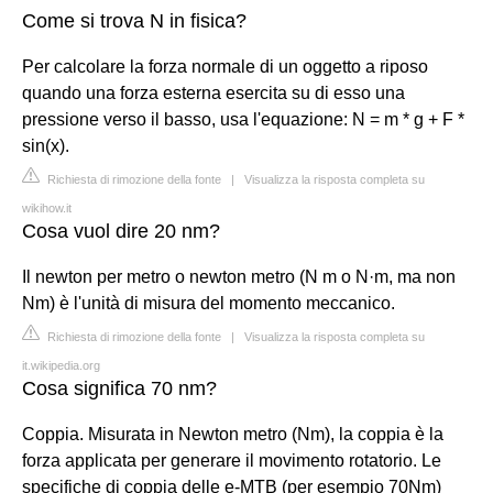
Come si trova N in fisica?
Per calcolare la forza normale di un oggetto a riposo
quando una forza esterna esercita su di esso una
pressione verso il basso, usa l'equazione: N = m * g + F *
sin(x).
Richiesta di rimozione della fonte
|
Visualizza la risposta completa su
wikihow.it
Cosa vuol dire 20 nm?
Il newton per metro o newton metro (N m o N·m, ma non
Nm) è l'unità di misura del momento meccanico.
Richiesta di rimozione della fonte
|
Visualizza la risposta completa su
it.wikipedia.org
Cosa significa 70 nm?
Coppia. Misurata in Newton metro (Nm), la coppia è la
forza applicata per generare il movimento rotatorio. Le
specifiche di coppia delle e-MTB (per esempio 70Nm)