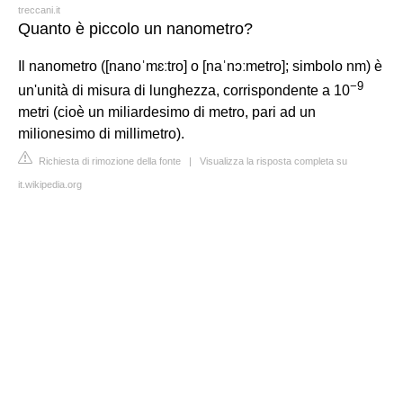
treccani.it
Quanto è piccolo un nanometro?
Il nanometro ([nanoˈmɛːtro] o [naˈnɔːmetro]; simbolo nm) è
−
9
un'unità di misura di lunghezza, corrispondente a 10
metri (cioè un miliardesimo di metro, pari ad un
milionesimo di millimetro).
Richiesta di rimozione della fonte
|
Visualizza la risposta completa su
it.wikipedia.org