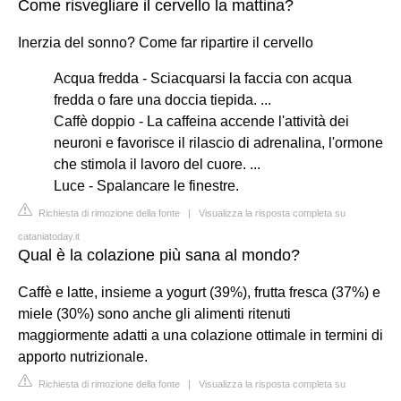
Come risvegliare il cervello la mattina?
Inerzia del sonno? Come far ripartire il cervello
Acqua fredda - Sciacquarsi la faccia con acqua
fredda o fare una doccia tiepida. ...
Caffè doppio - La caffeina accende l'attività dei
neuroni e favorisce il rilascio di adrenalina, l'ormone
che stimola il lavoro del cuore. ...
Luce - Spalancare le finestre.
Richiesta di rimozione della fonte
|
Visualizza la risposta completa su
cataniatoday.it
Qual è la colazione più sana al mondo?
Caffè e latte, insieme a yogurt (39%), frutta fresca (37%) e
miele (30%) sono anche gli alimenti ritenuti
maggiormente adatti a una colazione ottimale in termini di
apporto nutrizionale.
Richiesta di rimozione della fonte
|
Visualizza la risposta completa su