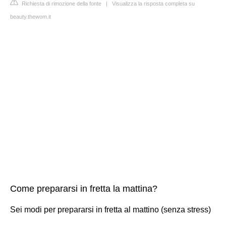
Richiesta di rimozione della fonte
|
Visualizza la risposta completa su
beauty.thewom.it
Come prepararsi in fretta la mattina?
Sei modi per prepararsi in fretta al mattino (senza stress)