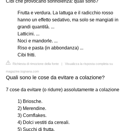
Cibi che provocano sonnolenza: quali sono?
Frutta e verdura. La lattuga e il radicchio rosso
hanno un effetto sedativo, ma solo se mangiati in
grandi quantità. ...
Latticini. ...
Noci e mandorle. ...
Riso e pasta (in abbondanza) ...
Cibi fritti.
Richiesta di rimozione della fonte
|
Visualizza la risposta completa su
magazine.tognana.com
Quali sono le cose da evitare a colazione?
7 cose da evitare (o ridurre) assolutamente a colazione
1) Briosche.
2) Merendine.
3) Cornflakes.
4) Dolci vestiti da cereali.
5) Succhi di frutta.