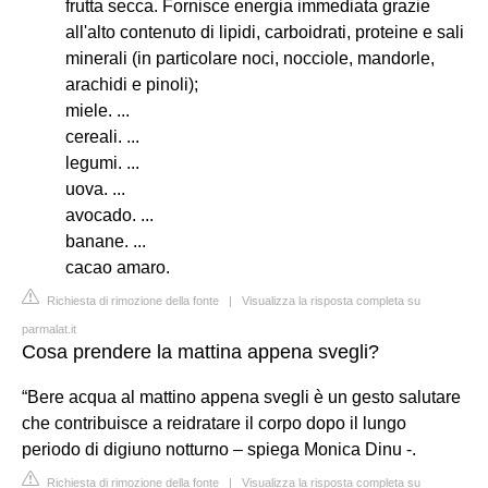
frutta secca. Fornisce energia immediata grazie
all'alto contenuto di lipidi, carboidrati, proteine e sali
minerali (in particolare noci, nocciole, mandorle,
arachidi e pinoli);
miele. ...
cereali. ...
legumi. ...
uova. ...
avocado. ...
banane. ...
cacao amaro.
Richiesta di rimozione della fonte
|
Visualizza la risposta completa su
parmalat.it
Cosa prendere la mattina appena svegli?
“Bere acqua al mattino appena svegli è un gesto salutare
che contribuisce a reidratare il corpo dopo il lungo
periodo di digiuno notturno – spiega Monica Dinu -.
Richiesta di rimozione della fonte
|
Visualizza la risposta completa su