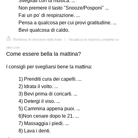
Svegliati con la musica. ...
Non premere il tasto "Snooze/Posponi" ...
Fai un po' di respirazione. ...
Pensa a qualcosa per cui provi gratitudine. ...
Bevi qualcosa di caldo.
Richiesta di rimozione della fonte
|
Visualizza la risposta completa su
nike.com
Come essere bella la mattina?
I consigli per svegliarsi bene la mattina:
1) Prenditi cura dei capelli. ...
2) Idrata il volto. ...
3) Bevi prima di coricarti. ...
4) Detergi il viso. ...
5) Cammina appena puoi. ...
6)Non cenare dopo le 21. ...
7) Massaggia i piedi. ...
8) Lava i denti.