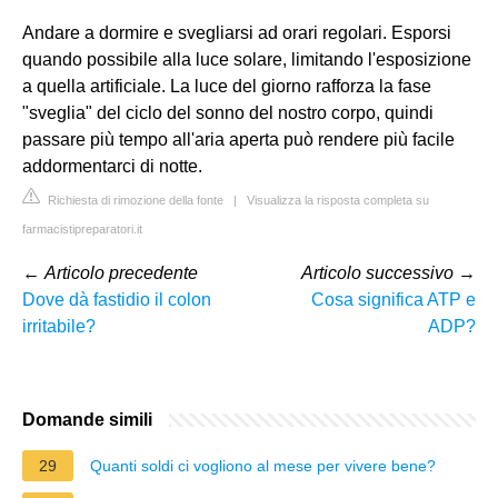
Andare a dormire e svegliarsi ad orari regolari. Esporsi
quando possibile alla luce solare, limitando l'esposizione
a quella artificiale. La luce del giorno rafforza la fase
"sveglia" del ciclo del sonno del nostro corpo, quindi
passare più tempo all'aria aperta può rendere più facile
addormentarci di notte.
Richiesta di rimozione della fonte
|
Visualizza la risposta completa su
farmacistipreparatori.it
←
Articolo precedente
Articolo successivo
→
Dove dà fastidio il colon
Cosa significa ATP e
irritabile?
ADP?
Domande simili
29
Quanti soldi ci vogliono al mese per vivere bene?