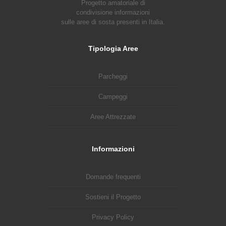
Progetto amatoriale di
condivisione informazioni
sulle aree di sosta presenti in Italia.
Tipologia Aree
Parcheggi
Campeggi
Aree Attrezzate
Informazioni
Domande frequenti
Sostieni il Progetto
Privacy Policy