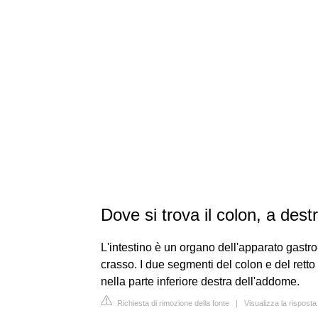
Dove si trova il colon, a destr
L'intestino è un organo dell'apparato gastro-i
crasso. I due segmenti del colon e del retto c
nella parte inferiore destra dell'addome.
Richiesta di rimozione della fonte
|
Visualizza la rispost