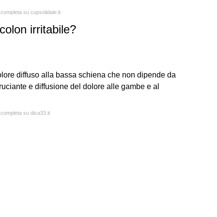
 completa su cupsolidale.it
olon irritabile?
, dolore diffuso alla bassa schiena che non dipende da
ruciante e diffusione del dolore alle gambe e al
 completa su dica33.it