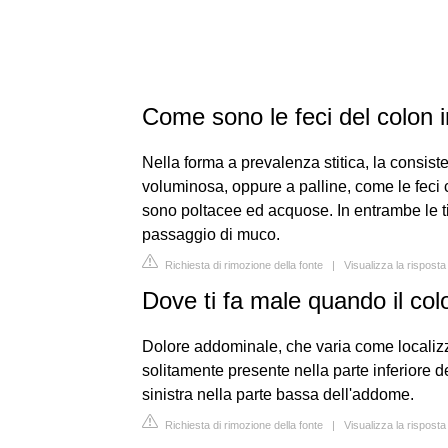
Come sono le feci del colon ir
Nella forma a prevalenza stitica, la consist
voluminosa, oppure a palline, come le feci c
sono poltacee ed acquose. In entrambe le tip
passaggio di muco.
Richiesta di rimozione della fonte
|
Visualizza la rispost
Dove ti fa male quando il co
Dolore addominale, che varia come localizza
solitamente presente nella parte inferiore d
sinistra nella parte bassa dell'addome.
Richiesta di rimozione della fonte
|
Visualizza la risposta