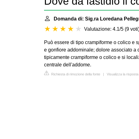
Dove dà fastidio il co
Domanda di: Sig.ra Loredana Pelleg
Valutazione: 4.1/5
(
9 voti
Può essere di tipo crampiforme o colico e
e gonfiore addominale; dolore associato a di
tipicamente crampiforme o colico e si locali
centrale dell'addome.
Richiesta di rimozione della fonte
|
Visualizza la rispost