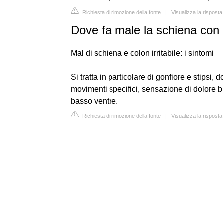
Richiesta di rimozione della fonte
|
Visualizza la risposta
Dove fa male la schiena con c
Mal di schiena e colon irritabile: i sintomi
Si tratta in particolare di gonfiore e stipsi
movimenti specifici, sensazione di dolore b
basso ventre.
Richiesta di rimozione della fonte
|
Visualizza la risposta