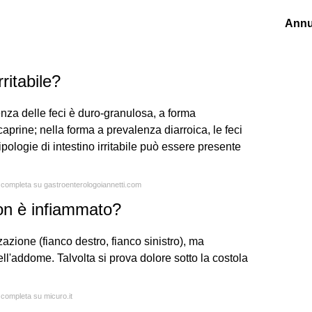
Annu
ritabile?
enza delle feci è duro-granulosa, a forma
aprine; nella forma a prevalenza diarroica, le feci
ologie di intestino irritabile può essere presente
a completa su gastroenterologoiannetti.com
lon è infiammato?
zione (fianco destro, fianco sinistro), ma
ell'addome. Talvolta si prova dolore sotto la costola
 completa su micuro.it