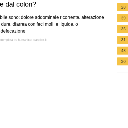
e dal colon?
28
itabile sono: dolore addominale ricorrente. alterazione
39
 dure, diarrea con feci molli e liquide, o
36
a defecazione.
31
a completa su humanitas-sanpiox.it
43
30