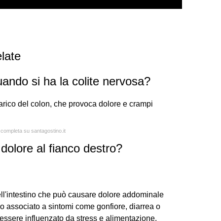
late
uando si ha la colite nervosa?
carico del colon, che provoca dolore e crampi
a completa su santagostino.it
e dolore al fianco destro?
 dell'intestino che può causare dolore addominale
sso associato a sintomi come gonfiore, diarrea o
uò essere influenzato da stress e alimentazione.