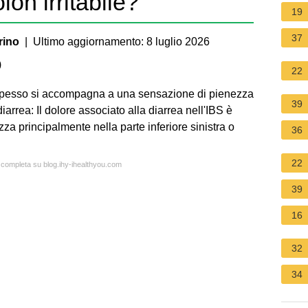
lon irritabile?
19
37
rino
| Ultimo aggiornamento: 8 luglio 2026
)
22
 spesso si accompagna a una sensazione di pienezza
39
arrea: Il dolore associato alla diarrea nell'IBS è
zza principalmente nella parte inferiore sinistra o
36
22
a completa su blog.ihy-ihealthyou.com
39
16
32
34