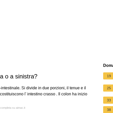
Doma
a o a sinistra?
19
ntestinale. Si divide in due porzioni, il tenue e il
25
ostituiscono l' intestino crasso . Il colon ha inizio
33
a completa su aimac.it
38