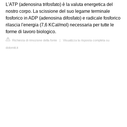
L'ATP (adenosina trifosfato) è la valuta energetica del
nostro corpo. La scissione del suo legame terminale
fosforico in ADP (adenosina difosfato) e radicale fosforico
rilascia l'energia (7,6 KCal/mol) necessaria per tutte le
forme di lavoro biologico.
Richiesta di rimozione della fonte
|
Visualizza la risposta completa su
dolomiti.it