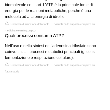
biomolecole cellulari. L'ATP è la principale fonte di
energia per le reazioni metaboliche, perché è una
molecola ad alta energia di idrolisi.
Richiesta di rimozione della fonte
|
Visualizza la risposta completa su
medicina.elearning.unipd.it
Quali processi consuma ATP?
Nell'uso e nella sintesi dell'adenosina trifosfato sono
coinvolti tutti i processi metabolici principali (glicolisi,
fermentazione e respirazione cellulare).
Richiesta di rimozione della fonte
|
Visualizza la risposta completa su
futura.study