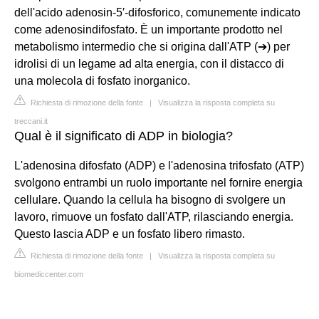
dell'acido adenosin-5′-difosforico, comunemente indicato
come adenosindifosfato. È un importante prodotto nel
metabolismo intermedio che si origina dall'ATP (➔) per
idrolisi di un legame ad alta energia, con il distacco di
una molecola di fosfato inorganico.
Richiesta di rimozione della fonte
|
Visualizza la risposta completa su
treccani.it
Qual è il significato di ADP in biologia?
L'adenosina difosfato (ADP) e l'adenosina trifosfato (ATP)
svolgono entrambi un ruolo importante nel fornire energia
cellulare. Quando la cellula ha bisogno di svolgere un
lavoro, rimuove un fosfato dall'ATP, rilasciando energia.
Questo lascia ADP e un fosfato libero rimasto.
Richiesta di rimozione della fonte
|
Visualizza la risposta completa su
biomediccenter.com