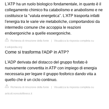
L'ATP ha un ruolo biologico fondamentale, in quanto è il
collegamento chimico fra catabolismo e anabolismo e ne
costituisce la "valuta energetica". L'ATP trasporta infatti
l'energia tra le varie vie metaboliche, comportandosi da
intermedio comune che accoppia le reazioni
endoergoniche a quelle esoergoniche.
Richiesta di rimozione della fonte
|
Visualizza la risposta completa su
it.wikipedia.org
Come si trasforma l'ADP in ATP?
L'ADP derivata del distacco del gruppo fosfato è
nuovamente convertita in ATP con impiego di energia
necessaria per legare il gruppo fosforico dando vita a
quello che è un ciclo continuo.
Richiesta di rimozione della fonte
|
Visualizza la risposta completa su
articoli.nonsolofitness.it