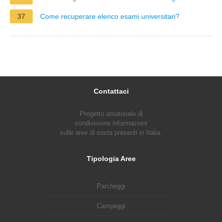
37
Come recuperare elenco esami universitari?
Contattaci
Progetto amatoriale di
condivisione informazioni
sulle aree di sosta presenti in Italia.
Tipologia Aree
Parcheggi
Campeggi