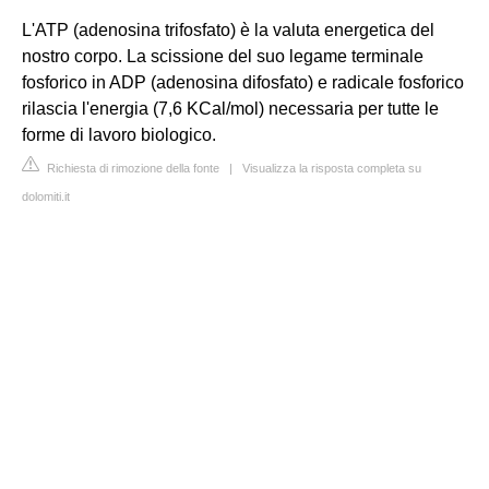
L'ATP (adenosina trifosfato) è la valuta energetica del
nostro corpo. La scissione del suo legame terminale
fosforico in ADP (adenosina difosfato) e radicale fosforico
rilascia l'energia (7,6 KCal/mol) necessaria per tutte le
forme di lavoro biologico.
Richiesta di rimozione della fonte
|
Visualizza la risposta completa su
dolomiti.it