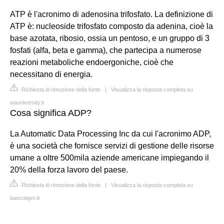
ATP è l'acronimo di adenosina trifosfato. La definizione di
ATP è: nucleoside trifosfato composto da adenina, cioè la
base azotata, ribosio, ossia un pentoso, e un gruppo di 3
fosfati (alfa, beta e gamma), che partecipa a numerose
reazioni metaboliche endoergoniche, cioè che
necessitano di energia.
Richiesta di rimozione della fonte
|
Visualizza la risposta completa su
wauniversity.it
Cosa significa ADP?
La Automatic Data Processing Inc da cui l'acronimo ADP,
è una società che fornisce servizi di gestione delle risorse
umane a oltre 500mila aziende americane impiegando il
20% della forza lavoro del paese.
Richiesta di rimozione della fonte
|
Visualizza la risposta completa su
bancobpm.it