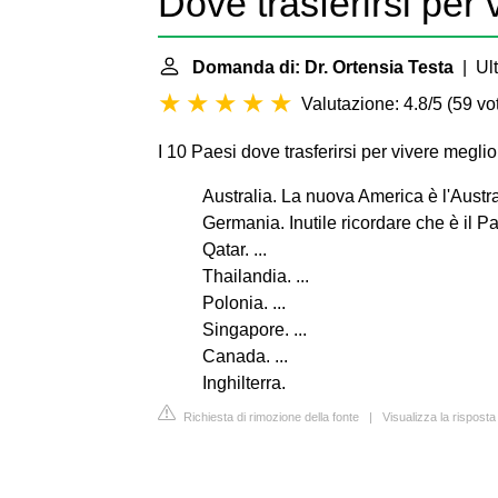
Dove trasferirsi per
Domanda di: Dr. Ortensia Testa
| Ult
Valutazione: 4.8/5
(
59 vot
I 10 Paesi dove trasferirsi per vivere meglio
Australia. La nuova America è l'Austral
Germania. Inutile ricordare che è il P
Qatar. ...
Thailandia. ...
Polonia. ...
Singapore. ...
Canada. ...
Inghilterra.
Richiesta di rimozione della fonte
|
Visualizza la risposta