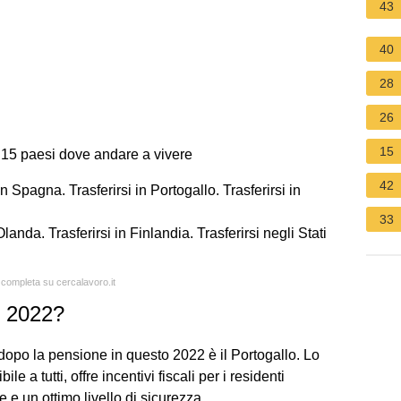
43
40
28
26
15
? 15 paesi dove andare a vivere
42
in Spagna. Trasferirsi in Portogallo. Trasferirsi in
33
Olanda. Trasferirsi in Finlandia. Trasferirsi negli Stati
a completa su cercalavoro.it
l 2022?
dopo la pensione in questo 2022 è il Portogallo. Lo
e a tutti, offre incentivi fiscali per i residenti
e e un ottimo livello di sicurezza.