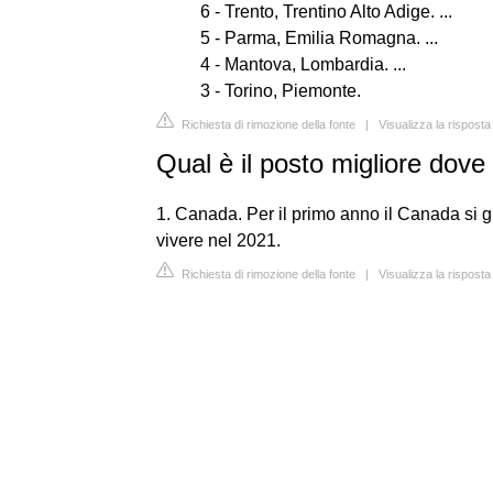
6 - Trento, Trentino Alto Adige. ...
5 - Parma, Emilia Romagna. ...
4 - Mantova, Lombardia. ...
3 - Torino, Piemonte.
Richiesta di rimozione della fonte
|
Visualizza la risposta
Qual è il posto migliore dove
1. Canada. Per il primo anno il Canada si g
vivere nel 2021.
Richiesta di rimozione della fonte
|
Visualizza la rispost