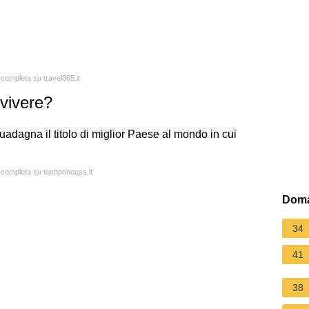
 completa su travel365.it
 vivere?
uadagna il titolo di miglior Paese al mondo in cui
a completa su techprincess.it
Doma
34
41
38