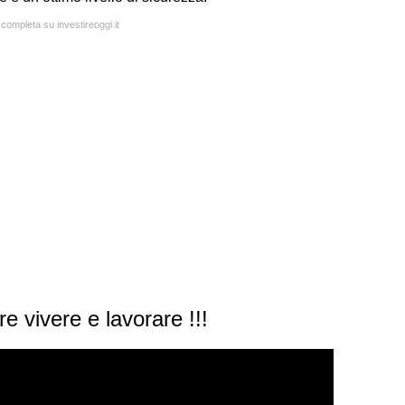
 completa su investireoggi.it
re vivere e lavorare !!!