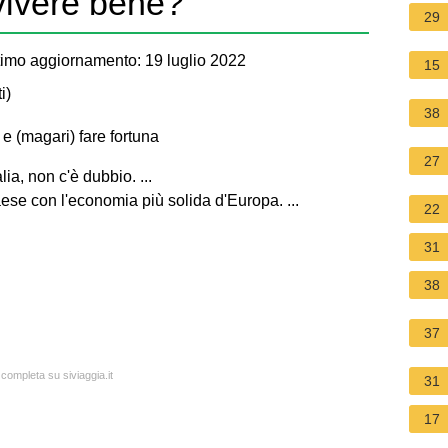
 vivere bene?
29
imo aggiornamento: 19 luglio 2022
15
i
)
38
 e (magari) fare fortuna
27
ia, non c'è dubbio. ...
aese con l'economia più solida d'Europa. ...
22
31
38
37
 completa su siviaggia.it
31
17