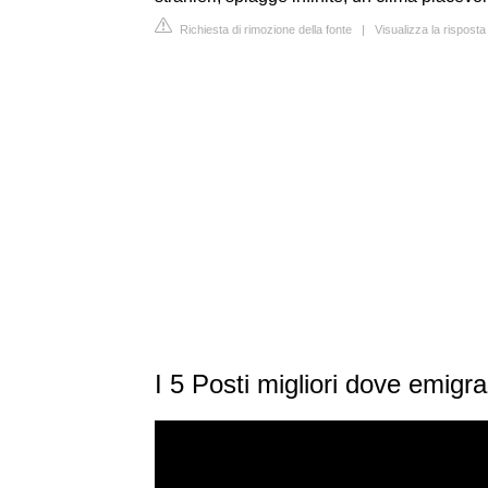
Richiesta di rimozione della fonte
|
Visualizza la risposta
I 5 Posti migliori dove emigra