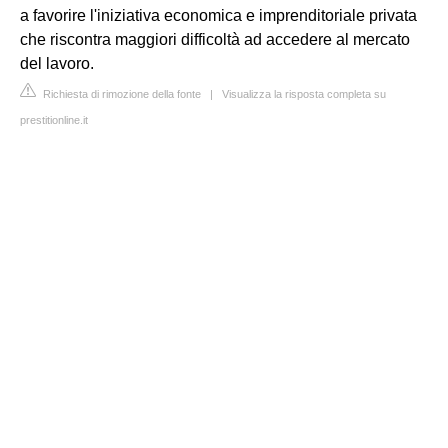
a favorire l'iniziativa economica e imprenditoriale privata
che riscontra maggiori difficoltà ad accedere al mercato
del lavoro.
Richiesta di rimozione della fonte
|
Visualizza la risposta completa su
prestitionline.it