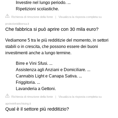
Investire nel lungo periodo. ...
Ripetizioni scolastiche.
Richiesta di rimozione della fonte
|
Visualizza la risposta completa su
proiezionidiborsa.it
Che fabbrica si può aprire con 30 mila euro?
Vediamone 5 tra le più redditizie del momento, in settori
stabili o in crescita, che possono essere dei buoni
investimenti anche a lungo termine.
Birre e Vini Sfusi. ...
Assistenza agli Anziani e Domiciliare. ...
Cannabis Light e Canapa Sativa. ...
Friggitoria. ...
Lavanderia a Gettoni.
Richiesta di rimozione della fonte
|
Visualizza la risposta completa su
aprireinfranchising.it
Qual è il settore più redditizio?