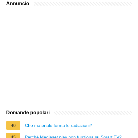
Annuncio
Domande popolari
40
Che materiale ferma le radiazioni?
45
Perché Mediaset play non funziona su Smart TV?