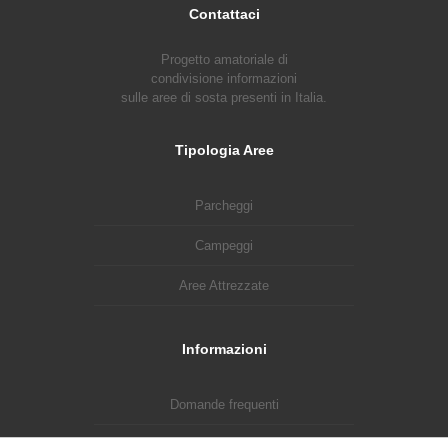
Contattaci
Progetto amatoriale di
condivisione informazioni
sulle aree di sosta presenti in Italia.
Tipologia Aree
Parcheggi
Campeggi
Aree Attrezzate
Informazioni
Domande frequenti
Sostieni il Progetto