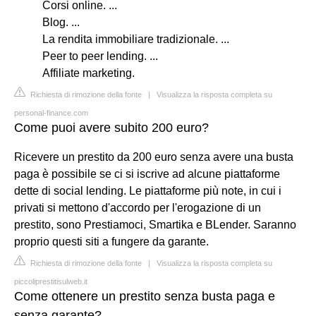
Corsi online. ...
Blog. ...
La rendita immobiliare tradizionale. ...
Peer to peer lending. ...
Affiliate marketing.
Richiesta di rimozione della fonte
|
Visualizza la risposta completa su
personal-finance.com
Come puoi avere subito 200 euro?
Ricevere un prestito da 200 euro senza avere una busta
paga è possibile se ci si iscrive ad alcune piattaforme
dette di social lending. Le piattaforme più note, in cui i
privati si mettono d'accordo per l'erogazione di un
prestito, sono Prestiamoci, Smartika e BLender. Saranno
proprio questi siti a fungere da garante.
Richiesta di rimozione della fonte
|
Visualizza la risposta completa su
piccoliprestitisulweb.it
Come ottenere un prestito senza busta paga e
senza garante?