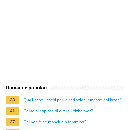
Domande popolari
33
Quali sono i rischi per le radiazioni emesse dal laser?
41
Come si capisce di avere l'Alzheimer?
37
Chi non è né maschio o femmina?