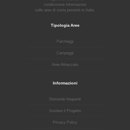
condivisione informazioni
sulle aree di sosta presenti in Italia.
Tipologia Aree
Parcheggi
Campeggi
Aree Attrezzate
Informazioni
Domande frequenti
Sostieni il Progetto
Privacy Policy