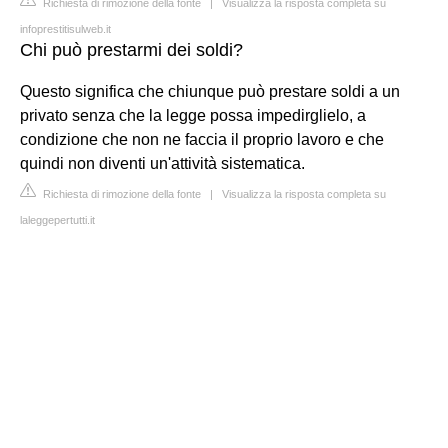
Richiesta di rimozione della fonte
|
Visualizza la risposta completa su
infoprestitisulweb.it
Chi può prestarmi dei soldi?
Questo significa che chiunque può prestare soldi a un
privato senza che la legge possa impedirglielo, a
condizione che non ne faccia il proprio lavoro e che
quindi non diventi un'attività sistematica.
Richiesta di rimozione della fonte
|
Visualizza la risposta completa su
laleggepertutti.it