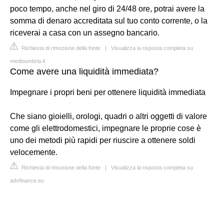
poco tempo, anche nel giro di 24/48 ore, potrai avere la
somma di denaro accreditata sul tuo conto corrente, o la
riceverai a casa con un assegno bancario.
Richiesta di rimozione della fonte
|
Visualizza la risposta completa su
medioumbria.it
Come avere una liquidità immediata?
Impegnare i propri beni per ottenere liquidità immediata
Che siano gioielli, orologi, quadri o altri oggetti di valore
come gli elettrodomestici, impegnare le proprie cose è
uno dei metodi più rapidi per riuscire a ottenere soldi
velocemente.
Richiesta di rimozione della fonte
|
Visualizza la risposta completa su
advfinance.eu