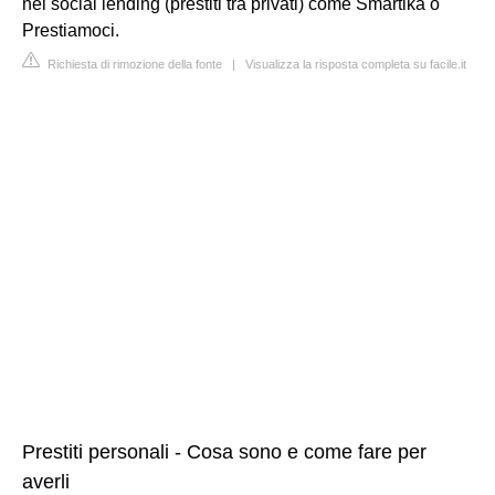
nel social lending (prestiti tra privati) come Smartika o
Prestiamoci.
Richiesta di rimozione della fonte
|
Visualizza la risposta completa su facile.it
Prestiti personali - Cosa sono e come fare per
averli