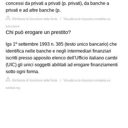
concessi da privati a privati (p. privati), da banche a
privati e ad altre banche (p.
Richiesta di rimozione della fonte
|
Visualizza la risposta completa su
treccani.it
Chi può erogare un prestito?
lgs 1º settembre 1993 n. 385 (testo unico bancario) che
identifica nelle banche e negli intermediari finanziari
iscritti presso apposito elenco dell'Ufficio italiano cambi
(UIC) gli unici soggetti abilitati ad erogare finanziamenti
sotto ogni forma.
Richiesta di rimozione della fonte
|
Visualizza la risposta completa su
tutelati.org