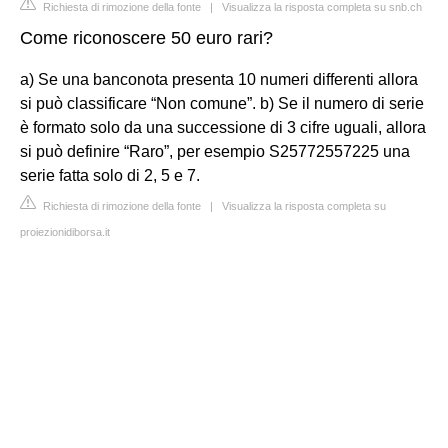
Richiesta di rimozione della fonte
|
Visualizza la risposta completa su snb.ch
Come riconoscere 50 euro rari?
a) Se una banconota presenta 10 numeri differenti allora
si può classificare “Non comune”. b) Se il numero di serie
è formato solo da una successione di 3 cifre uguali, allora
si può definire “Raro”, per esempio S25772557225 una
serie fatta solo di 2, 5 e 7.
Richiesta di rimozione della fonte
|
Visualizza la risposta completa su
proiezionidiborsa.it