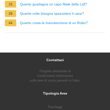
15
Quanto guadagna un capo filiale della Lidl?
28
Quante volte bisogna spazzolare il cane?
44
Quanto costa la manutenzione di un Rolex?
Contattaci
Progetto amatoriale di
condivisione informazioni
sulle aree di sosta presenti in Italia.
Tipologia Aree
Parcheggi