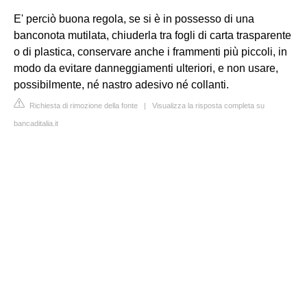
E' perciò buona regola, se si è in possesso di una
banconota mutilata, chiuderla tra fogli di carta trasparente
o di plastica, conservare anche i frammenti più piccoli, in
modo da evitare danneggiamenti ulteriori, e non usare,
possibilmente, né nastro adesivo né collanti.
Richiesta di rimozione della fonte
|
Visualizza la risposta completa su
bancaditalia.it