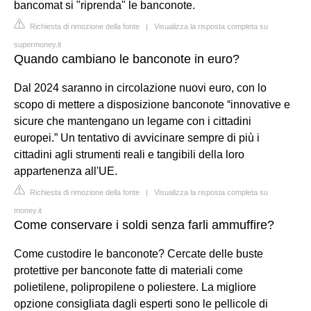
bancomat si "riprenda" le banconote.
Richiesta di rimozione della fonte
|
Visualizza la risposta completa su
supermoney.it
Quando cambiano le banconote in euro?
Dal 2024 saranno in circolazione nuovi euro, con lo
scopo di mettere a disposizione banconote “innovative e
sicure che mantengano un legame con i cittadini
europei.” Un tentativo di avvicinare sempre di più i
cittadini agli strumenti reali e tangibili della loro
appartenenza all'UE.
Richiesta di rimozione della fonte
|
Visualizza la risposta completa su
money.it
Come conservare i soldi senza farli ammuffire?
Come custodire le banconote? Cercate delle buste
protettive per banconote fatte di materiali come
polietilene, polipropilene o poliestere. La migliore
opzione consigliata dagli esperti sono le pellicole di