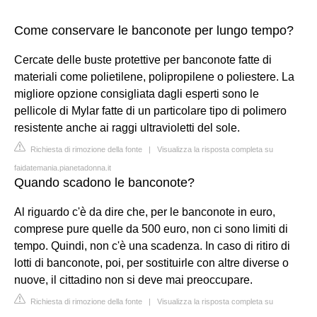
Come conservare le banconote per lungo tempo?
Cercate delle buste protettive per banconote fatte di
materiali come polietilene, polipropilene o poliestere. La
migliore opzione consigliata dagli esperti sono le
pellicole di Mylar fatte di un particolare tipo di polimero
resistente anche ai raggi ultravioletti del sole.
Richiesta di rimozione della fonte
|
Visualizza la risposta completa su
faidatemania.pianetadonna.it
Quando scadono le banconote?
Al riguardo c'è da dire che, per le banconote in euro,
comprese pure quelle da 500 euro, non ci sono limiti di
tempo. Quindi, non c'è una scadenza. In caso di ritiro di
lotti di banconote, poi, per sostituirle con altre diverse o
nuove, il cittadino non si deve mai preoccupare.
Richiesta di rimozione della fonte
|
Visualizza la risposta completa su