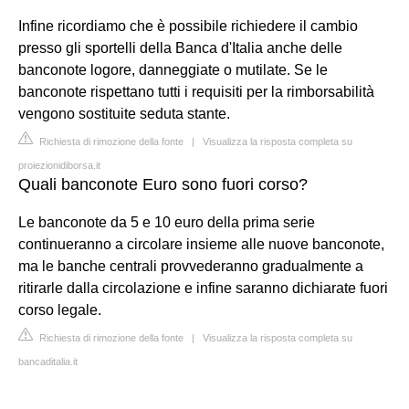
Infine ricordiamo che è possibile richiedere il cambio
presso gli sportelli della Banca d'Italia anche delle
banconote logore, danneggiate o mutilate. Se le
banconote rispettano tutti i requisiti per la rimborsabilità
vengono sostituite seduta stante.
Richiesta di rimozione della fonte
|
Visualizza la risposta completa su
proiezionidiborsa.it
Quali banconote Euro sono fuori corso?
Le banconote da 5 e 10 euro della prima serie
continueranno a circolare insieme alle nuove banconote,
ma le banche centrali provvederanno gradualmente a
ritirarle dalla circolazione e infine saranno dichiarate fuori
corso legale.
Richiesta di rimozione della fonte
|
Visualizza la risposta completa su
bancaditalia.it