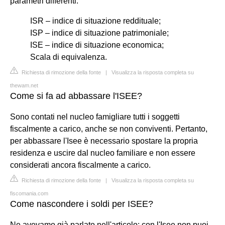
parametri differenti:
ISR – indice di situazione reddituale;
ISP – indice di situazione patrimoniale;
ISE – indice di situazione economica;
Scala di equivalenza.
Richiesta di rimozione della fonte
|
Visualizza la risposta completa su
thewam.net
Come si fa ad abbassare l'ISEE?
Sono contati nel nucleo famigliare tutti i soggetti
fiscalmente a carico, anche se non conviventi. Pertanto,
per abbassare l'Isee è necessario spostare la propria
residenza e uscire dal nucleo familiare e non essere
considerati ancora fiscalmente a carico.
Richiesta di rimozione della fonte
|
Visualizza la risposta completa su
fiscomania.com
Come nascondere i soldi per ISEE?
Ne avevamo già parlato nell'articolo: con l'Isee non puoi