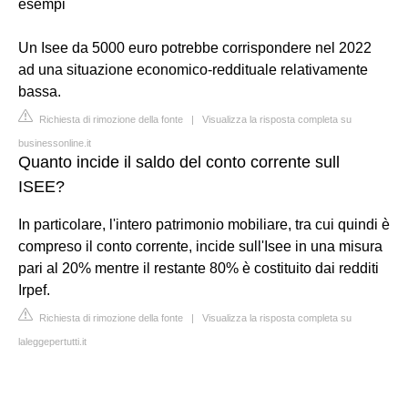
esempi
Un Isee da 5000 euro potrebbe corrispondere nel 2022
ad una situazione economico-reddituale relativamente
bassa.
Richiesta di rimozione della fonte
|
Visualizza la risposta completa su
businessonline.it
Quanto incide il saldo del conto corrente sull
ISEE?
In particolare, l'intero patrimonio mobiliare, tra cui quindi è
compreso il conto corrente, incide sull'Isee in una misura
pari al 20% mentre il restante 80% è costituito dai redditi
Irpef.
Richiesta di rimozione della fonte
|
Visualizza la risposta completa su
laleggepertutti.it