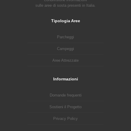
sulle aree di sosta presenti in Italia.
Tipologia Aree
Parcheggi
Campeggi
Aree Attrezzate
Informazioni
Domande frequenti
Sostieni il Progetto
Privacy Policy