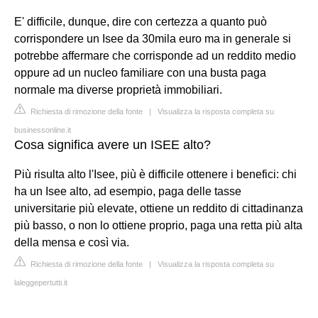
E' difficile, dunque, dire con certezza a quanto può
corrispondere un Isee da 30mila euro ma in generale si
potrebbe affermare che corrisponde ad un reddito medio
oppure ad un nucleo familiare con una busta paga
normale ma diverse proprietà immobiliari.
Richiesta di rimozione della fonte
|
Visualizza la risposta completa su
businessonline.it
Cosa significa avere un ISEE alto?
Più risulta alto l'Isee, più è difficile ottenere i benefici: chi
ha un Isee alto, ad esempio, paga delle tasse
universitarie più elevate, ottiene un reddito di cittadinanza
più basso, o non lo ottiene proprio, paga una retta più alta
della mensa e così via.
Richiesta di rimozione della fonte
|
Visualizza la risposta completa su
laleggepertutti.it