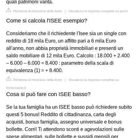
quali patrimoni vanta.
Richiesta di rimozione della fonte
|
Visualizza la risposta completa su pmi.it
Come si calcola l'ISEE esempio?
Consideriamo che il richiedente l'Isee sia un single con
reddito di 18 mila Euro, un affitto pari a 6 mila Euro
all'anno, non abbia proprietà immobiliari e presenti un
saldo mobiliare di 12 mila Euro. Calcolo : 18.000 + 2.400
– 6.000 – 6.000 = 8.400 : parametro della scala di
equivalenza (1) = + 8.400.
Richiesta di rimozione della fonte
|
Visualizza la risposta completa su
forexnotizie.it
Cosa si può fare con ISEE basso?
Se la tua famiglia ha un ISEE basso può richiedere subito
questi 5 bonus! Reddito di cittadinanza, carta degli
acquisti, bonus famiglia, assegno universale e bonus
bollette. Corri! Ti attendono sconti e agevolazioni sulle
spese alimentari, sulle bollette e sussidi mensili per