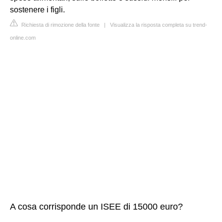
sostenere i figli.
Richiesta di rimozione della fonte
|
Visualizza la risposta completa su trend-
online.com
A cosa corrisponde un ISEE di 15000 euro?