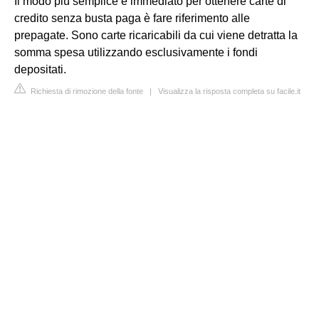
Il modo più semplice e immediato per ottenere carte di
credito senza busta paga è fare riferimento alle
prepagate. Sono carte ricaricabili da cui viene detratta la
somma spesa utilizzando esclusivamente i fondi
depositati.
Richiesta di rimozione della fonte
|
Visualizza la risposta completa su facile.it