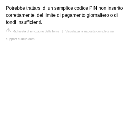
Potrebbe trattarsi di un semplice codice PIN non inserito
correttamente, del limite di pagamento giornaliero o di
fondi insufficienti.
Richiesta di rimozione della fonte
|
Visualizza la risposta completa su
support.sumup.com