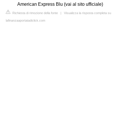
American Express Blu (vai al sito ufficiale)
Richiesta di rimozione della fonte
|
Visualizza la risposta completa su
lafinanzaaportatadiclick.com