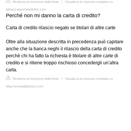
Richiesta di rimozione della fonte
|
Visualizza la risposta completa su
lafinanzaaportatadiclick.com
Perché non mi danno la carta di credito?
Carta di credito rilascio negato se titolari di altre carte
Oltre alla situazione descritta in precedenza può capitare
anche che la banca neghi il rilascio della carta di credito
perchè chi ha fatto la richiesta è titolare di altre carte di
credito e si ritiene troppo rischioso concedergli un'altra
carta.
Richiesta di rimozione della fonte
|
Visualizza la risposta completa su
blog.monetadiplastica.com