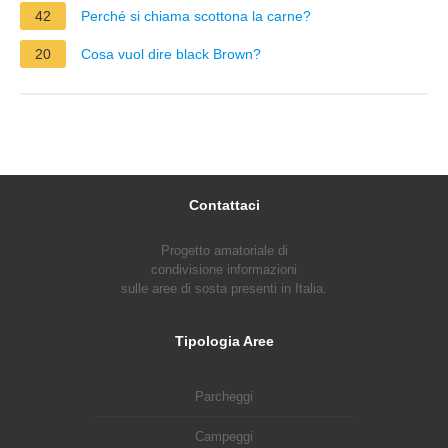
42
Perché si chiama scottona la carne?
20
Cosa vuol dire black Brown?
Contattaci
Progetto amatoriale di
condivisione informazioni
sulle aree di sosta presenti in Italia.
Tipologia Aree
Parcheggi
Campeggi