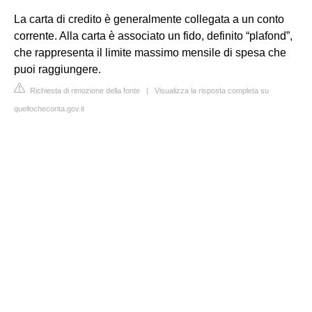
La carta di credito è generalmente collegata a un conto
corrente. Alla carta è associato un fido, definito “plafond”,
che rappresenta il limite massimo mensile di spesa che
puoi raggiungere.
Richiesta di rimozione della fonte
|
Visualizza la risposta completa su
quellocheconta.gov.it