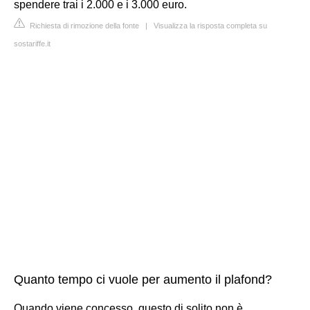
spendere trai i 2.000 e i 3.000 euro.
Richiesta di rimozione della fonte
|
Visualizza la risposta completa su
sostariffe.it
Quanto tempo ci vuole per aumento il plafond?
Quando viene concesso, questo di solito non è