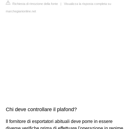
Richiesta di rimozione della fonte
|
Visualizza la risposta completa su
marchegianionline.net
Chi deve controllare il plafond?
Il fornitore di esportatori abituali deve porre in essere
diverse verifiche prima di effettuare l'operazione in regime