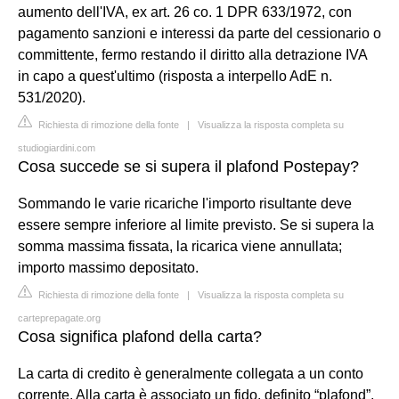
aumento dell'IVA, ex art. 26 co. 1 DPR 633/1972, con
pagamento sanzioni e interessi da parte del cessionario o
committente, fermo restando il diritto alla detrazione IVA
in capo a quest'ultimo (risposta a interpello AdE n.
531/2020).
Richiesta di rimozione della fonte
|
Visualizza la risposta completa su
studiogiardini.com
Cosa succede se si supera il plafond Postepay?
Sommando le varie ricariche l'importo risultante deve
essere sempre inferiore al limite previsto. Se si supera la
somma massima fissata, la ricarica viene annullata;
importo massimo depositato.
Richiesta di rimozione della fonte
|
Visualizza la risposta completa su
carteprepagate.org
Cosa significa plafond della carta?
La carta di credito è generalmente collegata a un conto
corrente. Alla carta è associato un fido, definito “plafond”,