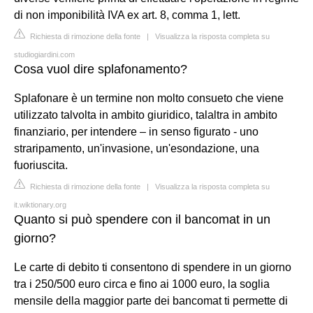
di non imponibilità IVA ex art. 8, comma 1, lett.
Richiesta di rimozione della fonte
|
Visualizza la risposta completa su
studiogiardini.com
Cosa vuol dire splafonamento?
Splafonare è un termine non molto consueto che viene
utilizzato talvolta in ambito giuridico, talaltra in ambito
finanziario, per intendere – in senso figurato - uno
straripamento, un'invasione, un'esondazione, una
fuoriuscita.
Richiesta di rimozione della fonte
|
Visualizza la risposta completa su
it.wiktionary.org
Quanto si può spendere con il bancomat in un
giorno?
Le carte di debito ti consentono di spendere in un giorno
tra i 250/500 euro circa e fino ai 1000 euro, la soglia
mensile della maggior parte dei bancomat ti permette di