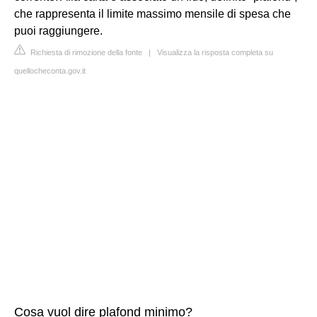
che rappresenta il limite massimo mensile di spesa che
puoi raggiungere.
Richiesta di rimozione della fonte
|
Visualizza la risposta completa su
quellocheconta.gov.it
Cosa vuol dire plafond minimo?