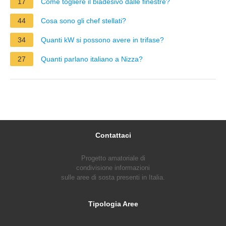
17
Come togliere il biadesivo dalle finestre?
44
Cosa sono gli chef stellati?
34
Quanti kW si possono avere in trifase?
27
Quanti parlano italiano a Nizza?
Contattaci
Progetto amatoriale di
condivisione informazioni
sulle aree di sosta presenti in Italia.
Tipologia Aree