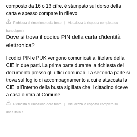
composto da 16 o 13 cifre, è stampato sul dorso della
carta e spesso compare in rilievo.
Richiesta di rimozione della fonte
|
Visualizza la risposta completa su
bancobpm.it
Dove si trova il codice PIN della carta d'identità
elettronica?
I codici PIN e PUK vengono comunicati al titolare della
CIE in due parti. La prima parte durante la richiesta del
documento presso gli uffici comunali. La seconda parte si
trova sul foglio di accompagnamento a cui è attaccata la
CIE, all'interno della busta sigillata che il cittadino riceve
a casa o ritira al Comune.
Richiesta di rimozione della fonte
|
Visualizza la risposta completa su
docs.italia.it