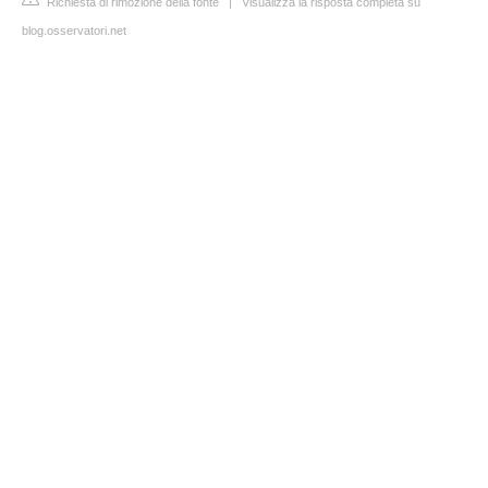
Richiesta di rimozione della fonte
|
Visualizza la risposta completa su
blog.osservatori.net