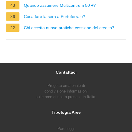
43
Quando assumere Multicentrum 50 +?
36
Cosa fare la sera a Portoferraio?
22
Chi accetta nuove pratiche cessione del credito?
Contattaci
Progetto amatoriale di
condivisione informazioni
sulle aree di sosta presenti in Italia.
Tipologia Aree
Parcheggi