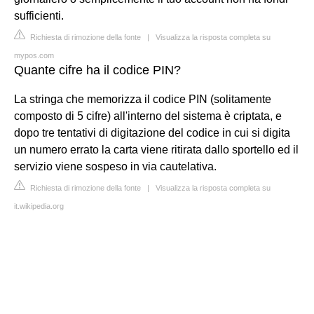
sufficienti.
Richiesta di rimozione della fonte
|
Visualizza la risposta completa su
mypos.com
Quante cifre ha il codice PIN?
La stringa che memorizza il codice PIN (solitamente
composto di 5 cifre) all'interno del sistema è criptata, e
dopo tre tentativi di digitazione del codice in cui si digita
un numero errato la carta viene ritirata dallo sportello ed il
servizio viene sospeso in via cautelativa.
Richiesta di rimozione della fonte
|
Visualizza la risposta completa su
it.wikipedia.org