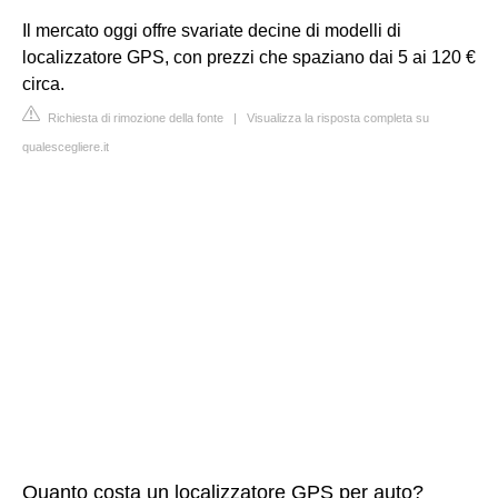
Il mercato oggi offre svariate decine di modelli di
localizzatore GPS, con prezzi che spaziano dai 5 ai 120 €
circa.
Richiesta di rimozione della fonte
|
Visualizza la risposta completa su
qualescegliere.it
Quanto costa un localizzatore GPS per auto?