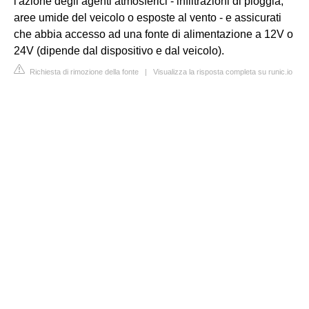
l'azione degli agenti atmosferici - infiltrazioni di pioggia,
aree umide del veicolo o esposte al vento - e assicurati
che abbia accesso ad una fonte di alimentazione a 12V o
24V (dipende dal dispositivo e dal veicolo).
Richiesta di rimozione della fonte
|
Visualizza la risposta completa su runic.io