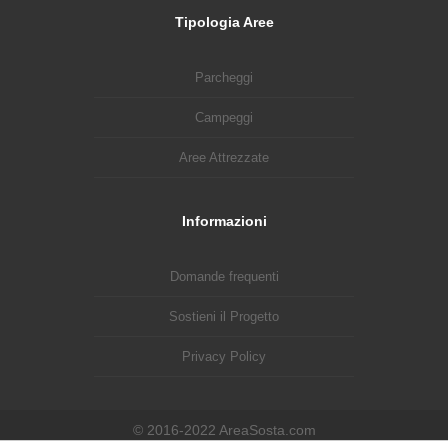
Tipologia Aree
Parcheggi
Campeggi
Aree Attrezzate
Informazioni
Domande frequenti
Sostieni il Progetto
Privacy Policy
© 2016-2022 AreaSosta.com