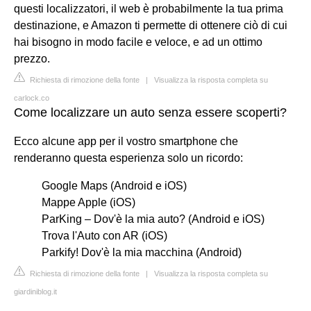
questi localizzatori, il web è probabilmente la tua prima
destinazione, e Amazon ti permette di ottenere ciò di cui
hai bisogno in modo facile e veloce, e ad un ottimo
prezzo.
Richiesta di rimozione della fonte
|
Visualizza la risposta completa su
carlock.co
Come localizzare un auto senza essere scoperti?
Ecco alcune app per il vostro smartphone che
renderanno questa esperienza solo un ricordo:
Google Maps (Android e iOS)
Mappe Apple (iOS)
ParKing – Dov'è la mia auto? (Android e iOS)
Trova l'Auto con AR (iOS)
Parkify! Dov'è la mia macchina (Android)
Richiesta di rimozione della fonte
|
Visualizza la risposta completa su
giardiniblog.it