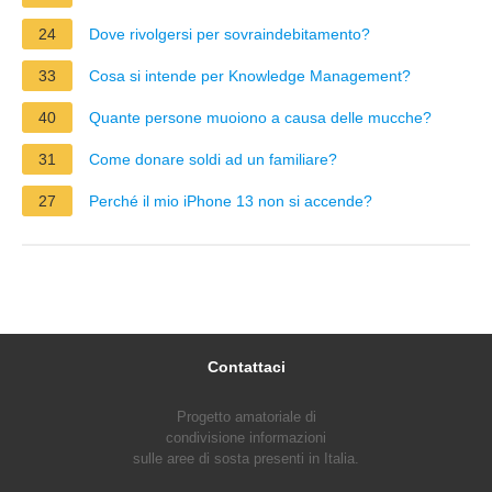
24
Dove rivolgersi per sovraindebitamento?
33
Cosa si intende per Knowledge Management?
40
Quante persone muoiono a causa delle mucche?
31
Come donare soldi ad un familiare?
27
Perché il mio iPhone 13 non si accende?
Contattaci
Progetto amatoriale di
condivisione informazioni
sulle aree di sosta presenti in Italia.