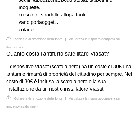
moquette.
cruscotto, sportelli, altoparlanti.
vano portaoggetti.
cofano.
Richiesta di rimozione della fonte
|
Visualizza la risposta completa su
doctorspy.it
Quanto costa l'antifurto satellitare Viasat?
Il dispositivo Viasat (scatola nera) ha un costo di 30€ una
tantum e rimarrà di proprietà del cittadino per sempre. Nel
costo di 30€ è inclusa la scatola nera e la sua
installazione da un nostro installatore Viasat.
Richiesta di rimozione della fonte
|
Visualizza la risposta completa su
movein.viasatonline.it