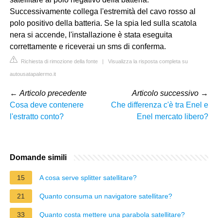
Successivamente collega l'estremità del cavo rosso al
polo positivo della batteria. Se la spia led sulla scatola
nera si accende, l'installazione è stata eseguita
correttamente e riceverai un sms di conferma.
Richiesta di rimozione della fonte
|
Visualizza la risposta completa su
autousatapalermo.it
←
Articolo precedente
Articolo successivo
→
Cosa deve contenere
Che differenza c'è tra Enel e
l'estratto conto?
Enel mercato libero?
Domande simili
15
A cosa serve splitter satellitare?
21
Quanto consuma un navigatore satellitare?
33
Quanto costa mettere una parabola satellitare?