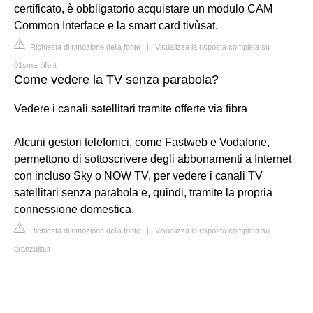
certificato, è obbligatorio acquistare un modulo CAM
Common Interface e la smart card tivùsat.
Richiesta di rimozione della fonte
|
Visualizza la risposta completa su
01smartlife.it
Come vedere la TV senza parabola?
Vedere i canali satellitari tramite offerte via fibra
Alcuni gestori telefonici, come Fastweb e Vodafone,
permettono di sottoscrivere degli abbonamenti a Internet
con incluso Sky o NOW TV, per vedere i canali TV
satellitari senza parabola e, quindi, tramite la propria
connessione domestica.
Richiesta di rimozione della fonte
|
Visualizza la risposta completa su
aranzulla.it