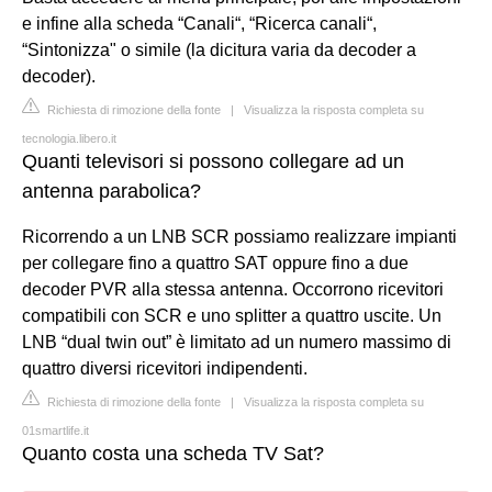
e infine alla scheda “Canali“, “Ricerca canali“,
“Sintonizza" o simile (la dicitura varia da decoder a
decoder).
Richiesta di rimozione della fonte
|
Visualizza la risposta completa su
tecnologia.libero.it
Quanti televisori si possono collegare ad un
antenna parabolica?
Ricorrendo a un LNB SCR possiamo realizzare impianti
per collegare fino a quattro SAT oppure fino a due
decoder PVR alla stessa antenna. Occorrono ricevitori
compatibili con SCR e uno splitter a quattro uscite. Un
LNB “dual twin out” è limitato ad un numero massimo di
quattro diversi ricevitori indipendenti.
Richiesta di rimozione della fonte
|
Visualizza la risposta completa su
01smartlife.it
Quanto costa una scheda TV Sat?