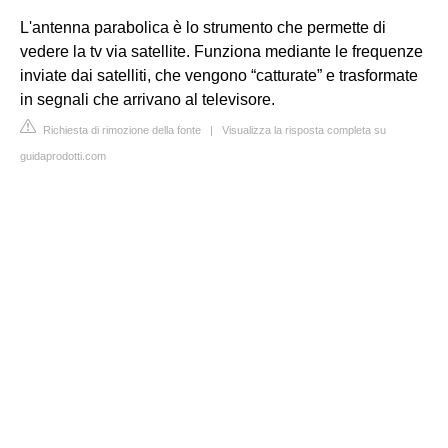
L'antenna parabolica è lo strumento che permette di
vedere la tv via satellite. Funziona mediante le frequenze
inviate dai satelliti, che vengono “catturate” e trasformate
in segnali che arrivano al televisore.
Richiesta di rimozione della fonte
|
Visualizza la risposta completa su
guidaprodotti.com