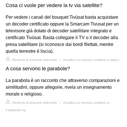
Cosa ci vuole per vedere la tv via satellite?
Per vedere i canali del bouquet Tivùsat basta acquistare
un decoder certificato oppure la Smarcam Tivusat per un
televisore già dotato di decoder satellitare integrato e
certificato Tivùsat. Basta collegare il TV o il decoder alla
presa satellitare (si riconosce dai bordi filettati, mentre
quella terrestre è liscia).
Richiesta di rimozione della fonte
|
Visualizza la risposta completa su dday.it
A cosa servono le parabole?
La parabola è un racconto che attraverso comparazioni e
similitudini, oppure allegorie, rivela un insegnamento
morale o religioso.
Richiesta di rimozione della fonte
|
Visualizza la risposta completa su
it.wikipedia.org