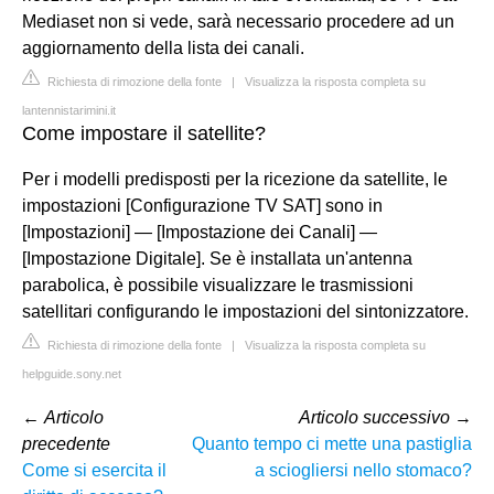
Mediaset non si vede, sarà necessario procedere ad un
aggiornamento della lista dei canali.
Richiesta di rimozione della fonte
|
Visualizza la risposta completa su
lantennistarimini.it
Come impostare il satellite?
Per i modelli predisposti per la ricezione da satellite, le
impostazioni [Configurazione TV SAT] sono in
[Impostazioni] — [Impostazione dei Canali] —
[Impostazione Digitale]. Se è installata un'antenna
parabolica, è possibile visualizzare le trasmissioni
satellitari configurando le impostazioni del sintonizzatore.
Richiesta di rimozione della fonte
|
Visualizza la risposta completa su
helpguide.sony.net
←
Articolo
Articolo successivo
→
precedente
Quanto tempo ci mette una pastiglia
Come si esercita il
a sciogliersi nello stomaco?