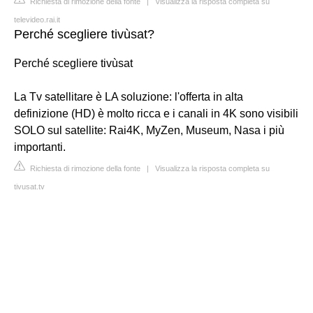
Richiesta di rimozione della fonte
|
Visualizza la risposta completa su
televideo.rai.it
Perché scegliere tivùsat?
Perché scegliere tivùsat
La Tv satellitare è LA soluzione: l'offerta in alta
definizione (HD) è molto ricca e i canali in 4K sono visibili
SOLO sul satellite: Rai4K, MyZen, Museum, Nasa i più
importanti.
Richiesta di rimozione della fonte
|
Visualizza la risposta completa su
tivusat.tv