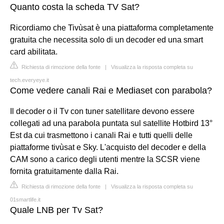
Quanto costa la scheda TV Sat?
Ricordiamo che Tivùsat è una piattaforma completamente
gratuita che necessita solo di un decoder ed una smart
card abilitata.
Richiesta di rimozione della fonte
|
Visualizza la risposta completa su
tech.everyeye.it
Come vedere canali Rai e Mediaset con parabola?
Il decoder o il Tv con tuner satellitare devono essere
collegati ad una parabola puntata sul satellite Hotbird 13°
Est da cui trasmettono i canali Rai e tutti quelli delle
piattaforme tivùsat e Sky. L'acquisto del decoder e della
CAM sono a carico degli utenti mentre la SCSR viene
fornita gratuitamente dalla Rai.
Richiesta di rimozione della fonte
|
Visualizza la risposta completa su
01smartlife.it
Quale LNB per Tv Sat?