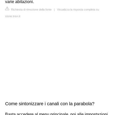
varie abitazioni.
Richiesta di rimozione della fonte
|
Visualizza la risposta completa su
storie.trevi.it
Come sintonizzare i canali con la parabola?
Basta accedere al menu principale, poi alle impostazioni