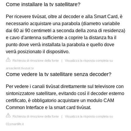
Come installare la tv satellitare?
Per ricevere tivùsat, oltre al decoder e alla Smart Card, è
necessario acquistare una parabola (diametro variabile
dai 60 ai 90 centimetri a seconda della zona di residenza)
e cavo d'antenna sufficiente a coprire la distanza fra il
punto dove verrà installata la parabola e quello dove
verrà posizionato il dispositivo.
Richiesta di rimozione della fonte
|
Visualizza la risposta completa su
areaclienti.tivusat.tv
Come vedere la tv satellitare senza decoder?
Per vedere i canali tivùsat direttamente sul televisore con
sintonizzatore satellitare, evitando così il decoder esterno
certificato, è obbligatorio acquistare un modulo CAM
Common Interface e la smart card tivùsat.
Richiesta di rimozione della fonte
|
Visualizza la risposta completa su
01smartlife.it