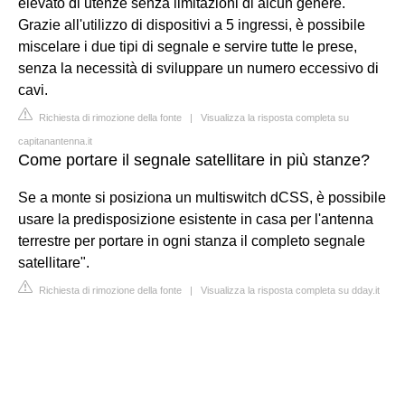
elevato di utenze senza limitazioni di alcun genere.
Grazie all'utilizzo di dispositivi a 5 ingressi, è possibile
miscelare i due tipi di segnale e servire tutte le prese,
senza la necessità di sviluppare un numero eccessivo di
cavi.
Richiesta di rimozione della fonte
|
Visualizza la risposta completa su
capitanantenna.it
Come portare il segnale satellitare in più stanze?
Se a monte si posiziona un multiswitch dCSS, è possibile
usare la predisposizione esistente in casa per l'antenna
terrestre per portare in ogni stanza il completo segnale
satellitare".
Richiesta di rimozione della fonte
|
Visualizza la risposta completa su dday.it