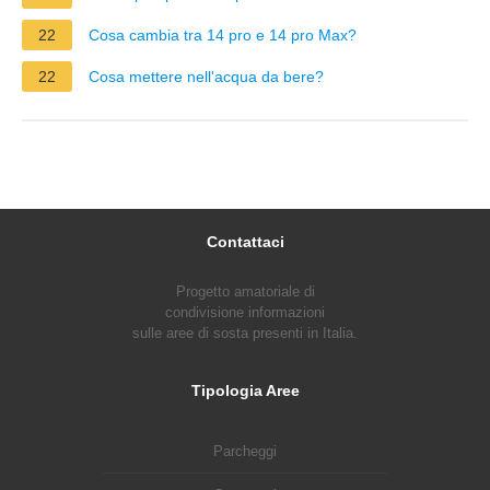
22
Cosa cambia tra 14 pro e 14 pro Max?
22
Cosa mettere nell'acqua da bere?
Contattaci
Progetto amatoriale di
condivisione informazioni
sulle aree di sosta presenti in Italia.
Tipologia Aree
Parcheggi