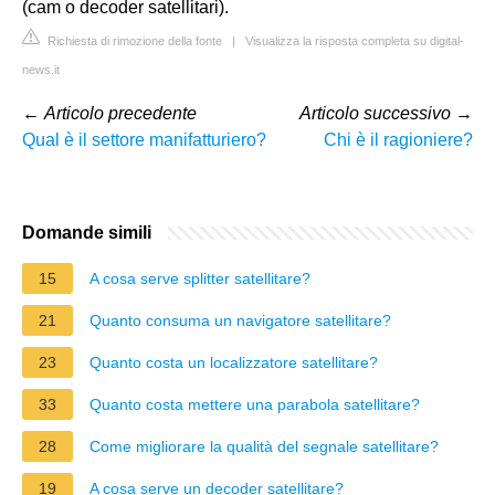
(cam o decoder satellitari).
Richiesta di rimozione della fonte
|
Visualizza la risposta completa su digital-
news.it
←
Articolo precedente
Articolo successivo
→
Qual è il settore manifatturiero?
Chi è il ragioniere?
Domande simili
15
A cosa serve splitter satellitare?
21
Quanto consuma un navigatore satellitare?
23
Quanto costa un localizzatore satellitare?
33
Quanto costa mettere una parabola satellitare?
28
Come migliorare la qualità del segnale satellitare?
19
A cosa serve un decoder satellitare?