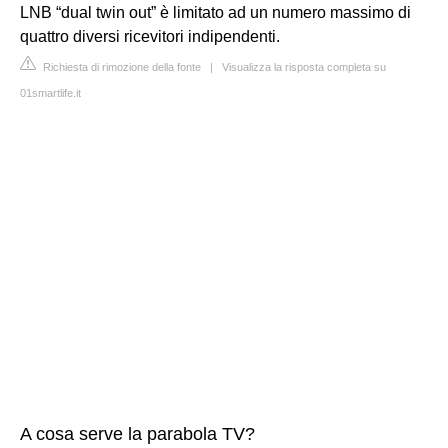
LNB “dual twin out” è limitato ad un numero massimo di
quattro diversi ricevitori indipendenti.
Richiesta di rimozione della fonte
|
Visualizza la risposta completa su
01smartlife.it
A cosa serve la parabola TV?