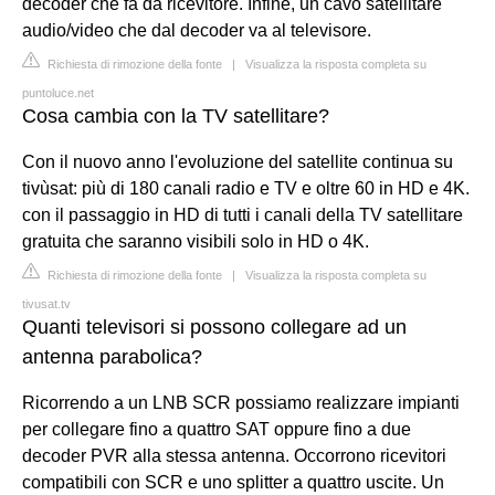
decoder che fa da ricevitore. Infine, un cavo satellitare
audio/video che dal decoder va al televisore.
Richiesta di rimozione della fonte
|
Visualizza la risposta completa su
puntoluce.net
Cosa cambia con la TV satellitare?
Con il nuovo anno l'evoluzione del satellite continua su
tivùsat: più di 180 canali radio e TV e oltre 60 in HD e 4K.
con il passaggio in HD di tutti i canali della TV satellitare
gratuita che saranno visibili solo in HD o 4K.
Richiesta di rimozione della fonte
|
Visualizza la risposta completa su
tivusat.tv
Quanti televisori si possono collegare ad un
antenna parabolica?
Ricorrendo a un LNB SCR possiamo realizzare impianti
per collegare fino a quattro SAT oppure fino a due
decoder PVR alla stessa antenna. Occorrono ricevitori
compatibili con SCR e uno splitter a quattro uscite. Un