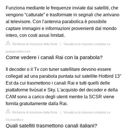
Funziona mediante le frequenze inviate dai satelliti, che
vengono “catturate” e trasformate in segnali che arrivano
al televisore. Con l'antenna parabolica è possibile
captare immagini e informazioni provenienti dal mondo
intero, con costi assai limitati.
Richiesta di rimozione della fonte
|
Visualizza la risposta completa su
guidaprodotti.com
Come vedere i canali Rai con la parabola?
Il decoder o il Tv con tuner satellitare devono essere
collegati ad una parabola puntata sul satellite Hotbird 13°
Est da cui trasmettono i canali Rai e tutti quelli delle
piattaforme tivùsat e Sky. L'acquisto del decoder e della
CAM sono a carico degli utenti mentre la SCSR viene
fornita gratuitamente dalla Rai.
Richiesta di rimozione della fonte
|
Visualizza la risposta completa su
01smartlife.it
Quali satelliti trasmettono canali italiani?