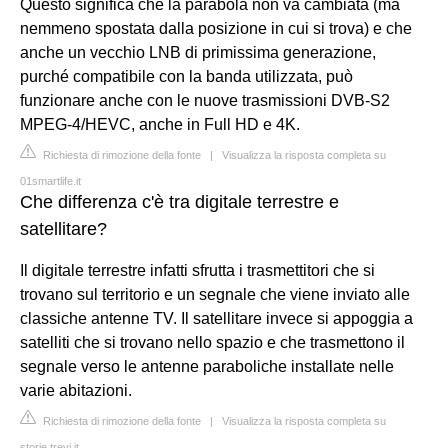
Questo significa che la parabola non va cambiata (ma
nemmeno spostata dalla posizione in cui si trova) e che
anche un vecchio LNB di primissima generazione,
purché compatibile con la banda utilizzata, può
funzionare anche con le nuove trasmissioni DVB-S2
MPEG-4/HEVC, anche in Full HD e 4K.
Richiesta di rimozione della fonte
|
Visualizza la risposta completa su
01smartlife.it
Che differenza c'è tra digitale terrestre e
satellitare?
Il digitale terrestre infatti sfrutta i trasmettitori che si
trovano sul territorio e un segnale che viene inviato alle
classiche antenne TV. Il satellitare invece si appoggia a
satelliti che si trovano nello spazio e che trasmettono il
segnale verso le antenne paraboliche installate nelle
varie abitazioni.
Richiesta di rimozione della fonte
|
Visualizza la risposta completa su
storie.trevi.it