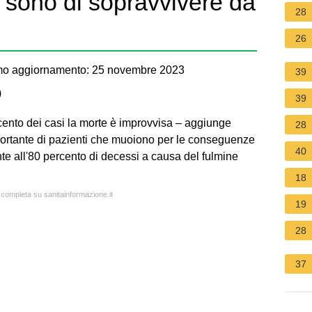
i sono di sopravvivere da
28
26
mo aggiornamento: 25 novembre 2023
39
)
39
ento dei casi la morte è improvvisa – aggiunge
28
portante di pazienti che muoiono per le conseguenze
40
nte all'80 percento di decessi a causa del fulmine
18
a completa su sanitainformazione.it
19
28
37