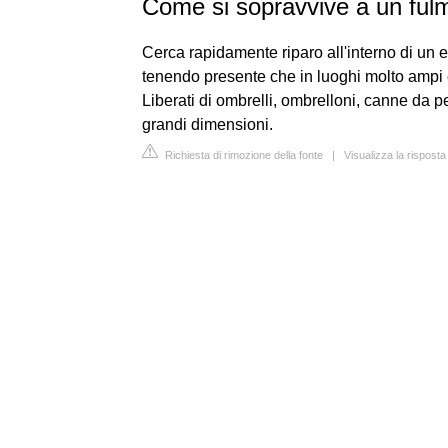
Come si sopravvive a un ful
Cerca rapidamente riparo all'interno di un e
tenendo presente che in luoghi molto ampi e
Liberati di ombrelli, ombrelloni, canne da p
grandi dimensioni.
Richiesta di rimozione della fonte
|
Visualizza la rispost