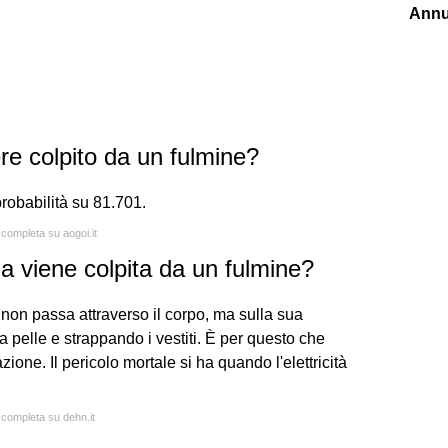
Annu
ere colpito da un fulmine?
probabilità su 81.701.
 completa su aogoi.it
 viene colpita da un fulmine?
 non passa attraverso il corpo, ma sulla sua
a pelle e strappando i vestiti. È per questo che
ione. Il pericolo mortale si ha quando l'elettricità
a completa su dehn.it