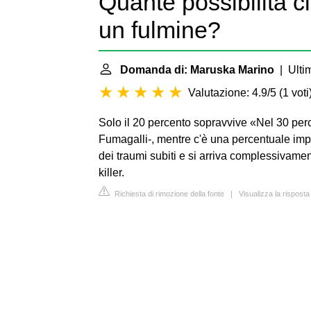
Quante possibilità c
un fulmine?
Domanda di: Maruska Marino
| Ulti
Valutazione: 4.9/5
(
1 voti
Solo il 20 percento sopravvive
«Nel 30 perc
Fumagalli-, mentre c'è una percentuale im
dei traumi subiti e si arriva complessivame
killer.
Richiesta di rimozione della fonte
|
Visualizza la rispost