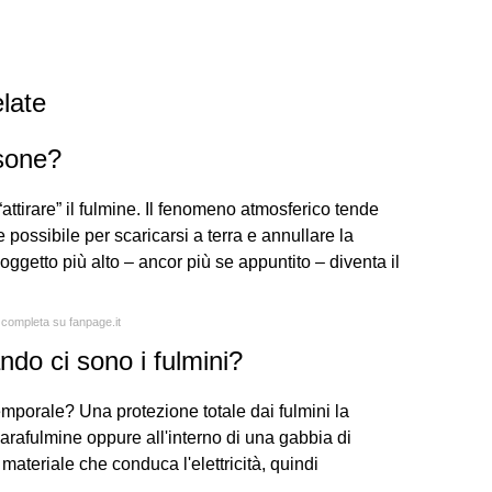
late
rsone?
ttirare” il fulmine. Il fenomeno atmosferico tende
 possibile per scaricarsi a terra e annullare la
oggetto più alto – ancor più se appuntito – diventa il
a completa su fanpage.it
ndo ci sono i fulmini?
emporale? Una protezione totale dai fulmini la
 parafulmine oppure all'interno di una gabbia di
ateriale che conduca l'elettricità, quindi