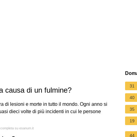
Doma
31
 causa di un fulmine?
40
 di lesioni e morte in tutto il mondo. Ogni anno si
35
asi dieci volte di più incidenti in cui le persone
19
a completa su esanum.it
44