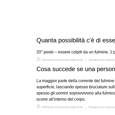
Quanta possibilità c'è di ess
20° posto – essere colpiti da un fulmine. 1 
Richiesta di rimozione della fonte
|
Visualizza la risposta
Cosa succede se una persona
La maggior parte della corrente del fulmine
superficie, lasciando spesso bruciature sull
spesso gli uomini sopravvivono alla fulminaz
scorre all'interno del corpo.
Richiesta di rimozione della fonte
|
Visualizza la rispost