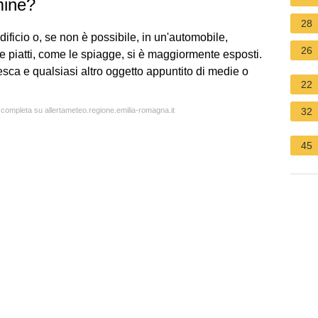
mine?
28
dificio o, se non è possibile, in un'automobile,
26
 piatti, come le spiagge, si è maggiormente esposti.
esca e qualsiasi altro oggetto appuntito di medie o
22
a completa su allertameteo.regione.emilia-romagna.it
32
45