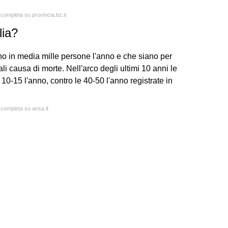
 completa su provincia.bz.it
lia?
no in media mille persone l'anno e che siano per
li causa di morte. Nell'arco degli ultimi 10 anni le
 a 10-15 l'anno, contro le 40-50 l'anno registrate in
a completa su ansa.it