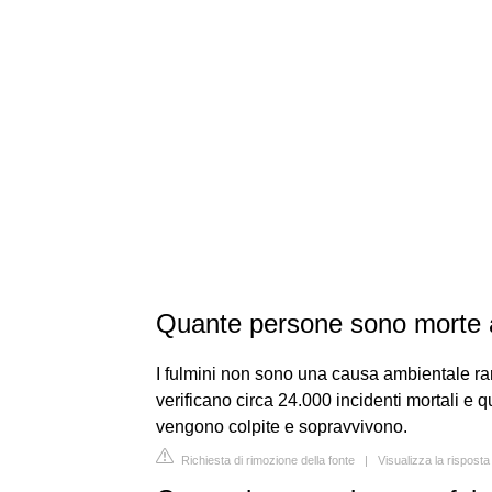
Quante persone sono morte a
I fulmini non sono una causa ambientale rara
verificano circa 24.000 incidenti mortali e qu
vengono colpite e sopravvivono.
Richiesta di rimozione della fonte
|
Visualizza la rispost