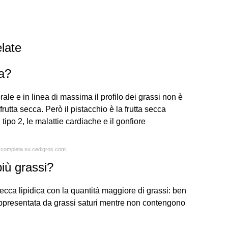
late
ca?
ale e in linea di massima il profilo dei grassi non è
frutta secca. Però il pistacchio è la frutta secca
 tipo 2, le malattie cardiache e il gonfiore
ta completa su cedigros.com
iù grassi?
secca lipidica con la quantità maggiore di grassi: ben
rappresentata da grassi saturi mentre non contengono