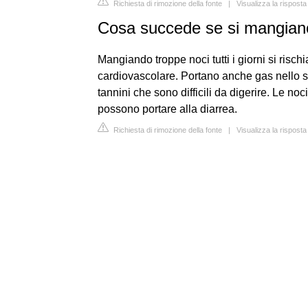
Richiesta di rimozione della fonte
|
Visualizza la rispost
Cosa succede se si mangiano
Mangiando troppe noci tutti i giorni si risc
cardiovascolare. Portano anche gas nello sto
tannini che sono difficili da digerire. Le no
possono portare alla diarrea.
Richiesta di rimozione della fonte
|
Visualizza la rispost