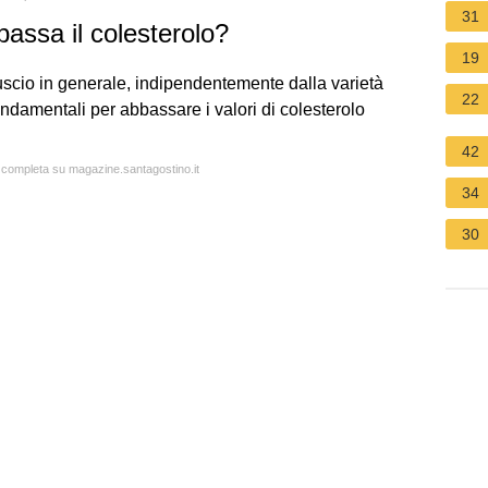
31
bassa il colesterolo?
19
uscio in generale, indipendentemente dalla varietà
22
ondamentali per abbassare i valori di colesterolo
42
a completa su magazine.santagostino.it
34
30