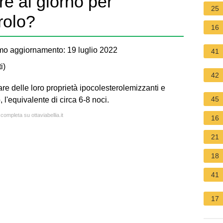
e al giorno per
25
rolo?
16
mo aggiornamento: 19 luglio 2022
41
i
)
42
are delle loro proprietà ipocolesterolemizzanti e
45
 l'equivalente di circa 6-8 noci.
 completa su ottaviabellia.it
16
21
18
41
17