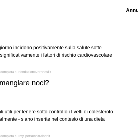
Annu
giorno incidono positivamente sulla salute sotto
significativamente i fattori di rischio cardiovascolare
a completa su fondazioneveronesi.it
ò mangiare noci?
i utili per tenere sotto controllo i livelli di colesterolo
almente - siano inserite nel contesto di una dieta
a completa su my-personaltrainer.it