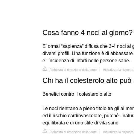
Cosa fanno 4 noci al giorno?
E' ormai “sapienza” diffusa che 3-4 noci al 
diversi profili. Una funzione è di abbassare 
e l'incidenza di infarti nelle persone sane.
Richiesta di rimozione della fonte
|
Visualizza la rispost
Chi ha il colesterolo alto pu
Benefici contro il colesterolo alto
Le noci rientrano a pieno titolo tra gli aliment
ed il rischio cardiovascolare, purché - natur
equilibrata e di uno stile di vita sano.
Richiesta di rimozione della fonte
|
Visualizza la rispost