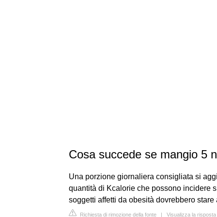
Cosa succede se mangio 5 no
Una porzione giornaliera consigliata si agg
quantità di Kcalorie che possono incidere
soggetti affetti da obesità dovrebbero star
Richiesta di rimozione della fonte
|
Visualizza la risposta