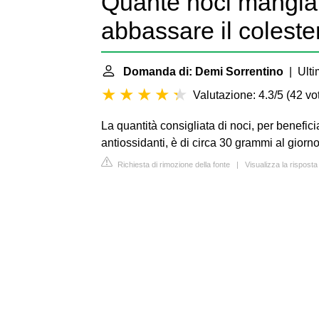
Quante noci mangiar
abbassare il coleste
Domanda di: Demi Sorrentino
| Ulti
Valutazione: 4.3/5
(
42 vot
La quantità consigliata di noci, per benefici
antiossidanti, è di circa 30 grammi al giorno,
Richiesta di rimozione della fonte
|
Visualizza la risposta