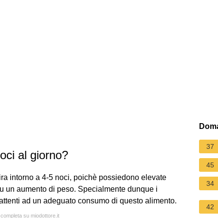
Doma
37
ci al giorno?
45
ira intorno a 4-5 noci, poichè possiedono elevate
34
 su un aumento di peso. Specialmente dunque i
e attenti ad un adeguato consumo di questo alimento.
42
 completa su miodottore.it