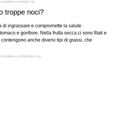
a completa su anagen.net
 troppe noci?
hia di ingrassare e compromette la salute
maco e gonfiore. Nella frutta secca ci sono fitati e
ci contengono anche diversi tipi di grassi, che
a completa su cefalunews.org