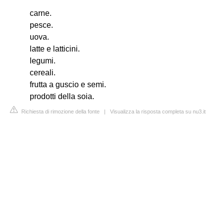
carne.
pesce.
uova.
latte e latticini.
legumi.
cereali.
frutta a guscio e semi.
prodotti della soia.
Richiesta di rimozione della fonte
|
Visualizza la risposta completa su nu3.it