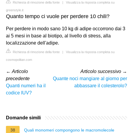
Richiesta di rimozione della fonte
|
Visualizza la risposta completa su
greenstyle.it
Quanto tempo ci vuole per perdere 10 chili?
Per perdere in modo sano 10 kg di adipe occorrono dai 3
ai 5 mesi in base al biotipo, al livello di stress, alla
localizzazione dell'adipe.
Richiesta di rimozione della fonte
|
Visualizza la risposta completa su
cosmopolitan.com
←
Articolo
Articolo successivo
→
precedente
Quante noci mangiare al giorno per
Quanti numeri ha il
abbassare il colesterolo?
codice IUV?
Domande simili
38
Quali monomeri compongono le macromolecole