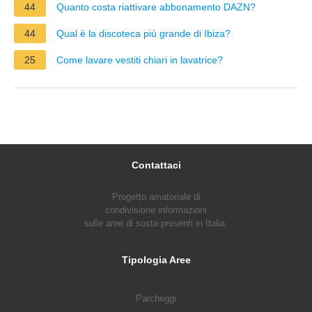
44
Quanto costa riattivare abbonamento DAZN?
44
Qual è la discoteca più grande di Ibiza?
25
Come lavare vestiti chiari in lavatrice?
Contattaci
Progetto amatoriale di
condivisione informazioni
sulle aree di sosta presenti in Italia.
Tipologia Aree
Parcheggi