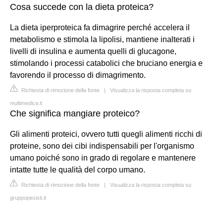
Cosa succede con la dieta proteica?
La dieta iperproteica fa dimagrire perché accelera il
metabolismo e stimola la lipolisi, mantiene inalterati i
livelli di insulina e aumenta quelli di glucagone,
stimolando i processi catabolici che bruciano energia e
favorendo il processo di dimagrimento.
Richiesta di rimozione della fonte
|
Visualizza la risposta completa su
multimedica.it
Che significa mangiare proteico?
Gli alimenti proteici, ovvero tutti quegli alimenti ricchi di
proteine, sono dei cibi indispensabili per l'organismo
umano poiché sono in grado di regolare e mantenere
intatte tutte le qualità del corpo umano.
Richiesta di rimozione della fonte
|
Visualizza la risposta completa su
gruppopesisti.it