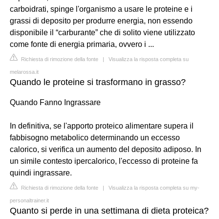
carboidrati, spinge l'organismo a usare le proteine e i
grassi di deposito per produrre energia, non essendo
disponibile il “carburante” che di solito viene utilizzato
come fonte di energia primaria, ovvero i ...
Richiesta di rimozione della fonte
|
Visualizza la risposta completa su
melarossa.it
Quando le proteine si trasformano in grasso?
Quando Fanno Ingrassare
In definitiva, se l'apporto proteico alimentare supera il
fabbisogno metabolico determinando un eccesso
calorico, si verifica un aumento del deposito adiposo. In
un simile contesto ipercalorico, l'eccesso di proteine fa
quindi ingrassare.
Richiesta di rimozione della fonte
|
Visualizza la risposta completa su my-
personaltrainer.it
Quanto si perde in una settimana di dieta proteica?