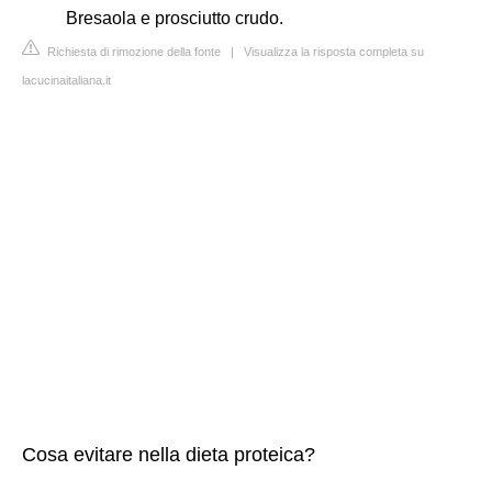
Bresaola e prosciutto crudo.
Richiesta di rimozione della fonte
|
Visualizza la risposta completa su
lacucinaitaliana.it
Cosa evitare nella dieta proteica?