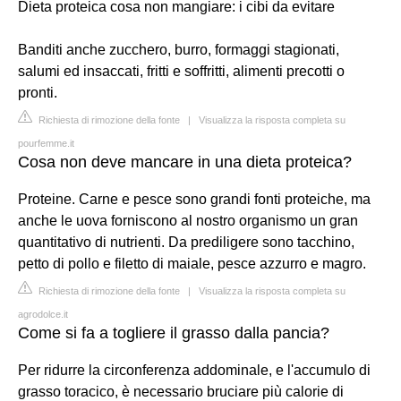
Dieta proteica cosa non mangiare: i cibi da evitare
Banditi anche zucchero, burro, formaggi stagionati,
salumi ed insaccati, fritti e soffritti, alimenti precotti o
pronti.
Richiesta di rimozione della fonte
|
Visualizza la risposta completa su
pourfemme.it
Cosa non deve mancare in una dieta proteica?
Proteine. Carne e pesce sono grandi fonti proteiche, ma
anche le uova forniscono al nostro organismo un gran
quantitativo di nutrienti. Da prediligere sono tacchino,
petto di pollo e filetto di maiale, pesce azzurro e magro.
Richiesta di rimozione della fonte
|
Visualizza la risposta completa su
agrodolce.it
Come si fa a togliere il grasso dalla pancia?
Per ridurre la circonferenza addominale, e l'accumulo di
grasso toracico, è necessario bruciare più calorie di