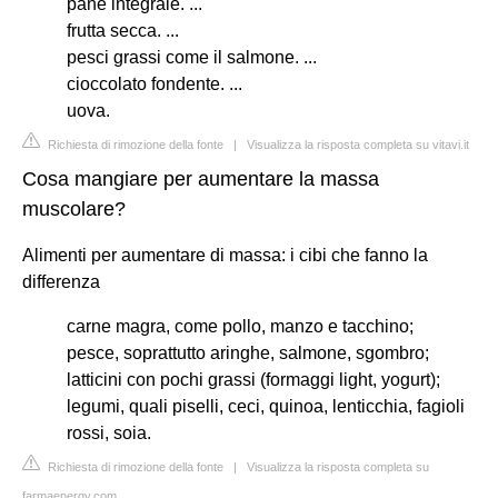
pane integrale. ...
frutta secca. ...
pesci grassi come il salmone. ...
cioccolato fondente. ...
uova.
Richiesta di rimozione della fonte
|
Visualizza la risposta completa su vitavi.it
Cosa mangiare per aumentare la massa
muscolare?
Alimenti per aumentare di massa: i cibi che fanno la
differenza
carne magra, come pollo, manzo e tacchino;
pesce, soprattutto aringhe, salmone, sgombro;
latticini con pochi grassi (formaggi light, yogurt);
legumi, quali piselli, ceci, quinoa, lenticchia, fagioli
rossi, soia.
Richiesta di rimozione della fonte
|
Visualizza la risposta completa su
farmaenergy.com