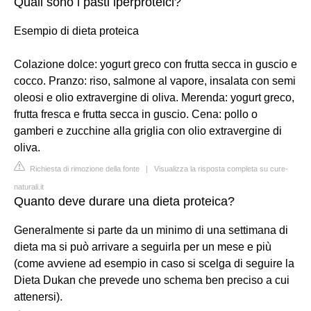
Quali sono i pasti iperproteici?
Esempio di dieta proteica
Colazione dolce: yogurt greco con frutta secca in guscio e
cocco. Pranzo: riso, salmone al vapore, insalata con semi
oleosi e olio extravergine di oliva. Merenda: yogurt greco,
frutta fresca e frutta secca in guscio. Cena: pollo o
gamberi e zucchine alla griglia con olio extravergine di
oliva.
Richiesta di rimozione della fonte
|
Visualizza la risposta completa su cure-
naturali.it
Quanto deve durare una dieta proteica?
Generalmente si parte da un minimo di una settimana di
dieta ma si può arrivare a seguirla per un mese e più
(come avviene ad esempio in caso si scelga di seguire la
Dieta Dukan che prevede uno schema ben preciso a cui
attenersi).