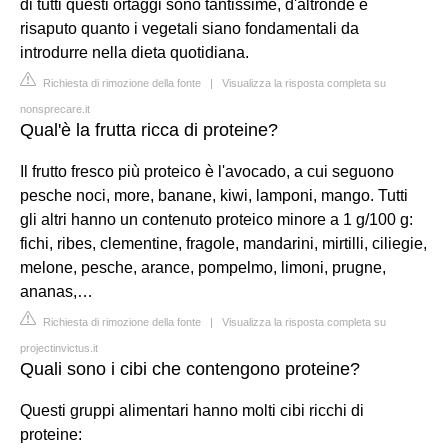
di tutti questi ortaggi sono tantissime, d'altronde è
risaputo quanto i vegetali siano fondamentali da
introdurre nella dieta quotidiana.
Richiesta di rimozione della fonte
|
Visualizza la risposta completa su
nonsprecare.it
Qual'è la frutta ricca di proteine?
Il frutto fresco più proteico è l'avocado, a cui seguono
pesche noci, more, banane, kiwi, lamponi, mango. Tutti
gli altri hanno un contenuto proteico minore a 1 g/100 g:
fichi, ribes, clementine, fragole, mandarini, mirtilli, ciliegie,
melone, pesche, arance, pompelmo, limoni, prugne,
ananas,…
Richiesta di rimozione della fonte
|
Visualizza la risposta completa su
projectinvictus.it
Quali sono i cibi che contengono proteine?
Questi gruppi alimentari hanno molti cibi ricchi di
proteine: