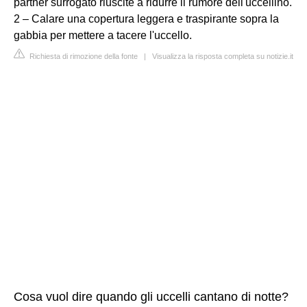
partner surrogato riuscite a ridurre il rumore dell'uccellino.
2 – Calare una copertura leggera e traspirante sopra la
gabbia per mettere a tacere l'uccello.
Richiesta di rimozione della fonte
|
Visualizza la risposta completa su notizie.it
Cosa vuol dire quando gli uccelli cantano di notte?