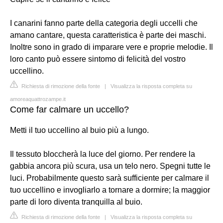
I canarini fanno parte della categoria degli uccelli che
amano cantare, questa caratteristica è parte dei maschi.
Inoltre sono in grado di imparare vere e proprie melodie. Il
loro canto può essere sintomo di felicità del vostro
uccellino.
Richiesta di rimozione della fonte
|
Visualizza la risposta completa su
amoreaquattrozampe.it
Come far calmare un uccello?
Metti il tuo uccellino al buio più a lungo.
Il tessuto bloccherà la luce del giorno. Per rendere la
gabbia ancora più scura, usa un telo nero. Spegni tutte le
luci. Probabilmente questo sarà sufficiente per calmare il
tuo uccellino e invogliarlo a tornare a dormire; la maggior
parte di loro diventa tranquilla al buio.
Richiesta di rimozione della fonte
|
Visualizza la risposta completa su