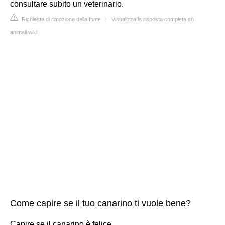
consultare subito un veterinario.
Richiesta di rimozione della fonte
|
Visualizza la risposta completa su
animali.wiki
Come capire se il tuo canarino ti vuole bene?
Capire se il canarino è felice