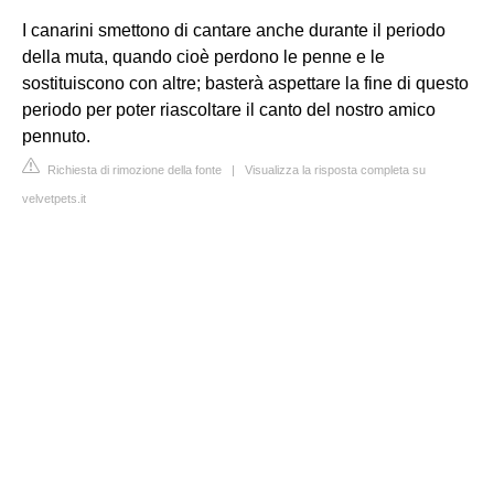
I canarini smettono di cantare anche durante il periodo
della muta, quando cioè perdono le penne e le
sostituiscono con altre; basterà aspettare la fine di questo
periodo per poter riascoltare il canto del nostro amico
pennuto.
Richiesta di rimozione della fonte
|
Visualizza la risposta completa su
velvetpets.it