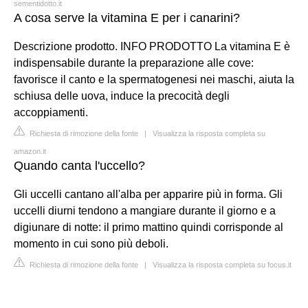
sementidotto.it
A cosa serve la vitamina E per i canarini?
Descrizione prodotto. INFO PRODOTTO La vitamina E è
indispensabile durante la preparazione alle cove:
favorisce il canto e la spermatogenesi nei maschi, aiuta la
schiusa delle uova, induce la precocità degli
accoppiamenti.
Richiesta di rimozione della fonte
|
Visualizza la risposta completa su
amazon.it
Quando canta l'uccello?
Gli uccelli cantano all'alba per apparire più in forma. Gli
uccelli diurni tendono a mangiare durante il giorno e a
digiunare di notte: il primo mattino quindi corrisponde al
momento in cui sono più deboli.
Richiesta di rimozione della fonte
|
Visualizza la risposta completa su focus.it