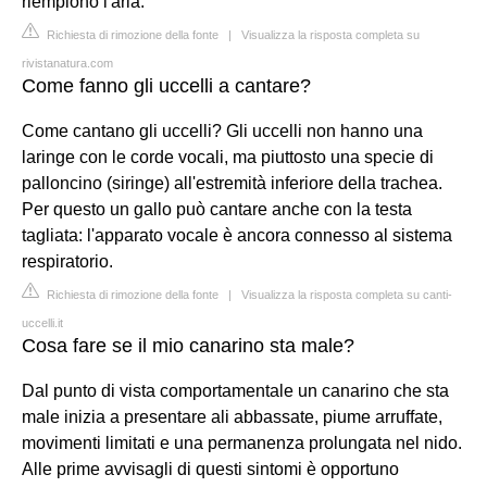
riempiono l'aria.
Richiesta di rimozione della fonte
|
Visualizza la risposta completa su
rivistanatura.com
Come fanno gli uccelli a cantare?
Come cantano gli uccelli? Gli uccelli non hanno una
laringe con le corde vocali, ma piuttosto una specie di
palloncino (siringe) all'estremità inferiore della trachea.
Per questo un gallo può cantare anche con la testa
tagliata: l'apparato vocale è ancora connesso al sistema
respiratorio.
Richiesta di rimozione della fonte
|
Visualizza la risposta completa su canti-
uccelli.it
Cosa fare se il mio canarino sta male?
Dal punto di vista comportamentale un canarino che sta
male inizia a presentare ali abbassate, piume arruffate,
movimenti limitati e una permanenza prolungata nel nido.
Alle prime avvisagli di questi sintomi è opportuno