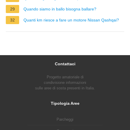
29
Quando siamo in ballo bisogna ballare?
32
Quanti km riesce a fare un motore Nissan Qashqai?
Contattaci
Progetto amatoriale di
condivisione informazioni
sulle aree di sosta presenti in Italia.
Tipologia Aree
Parcheggi