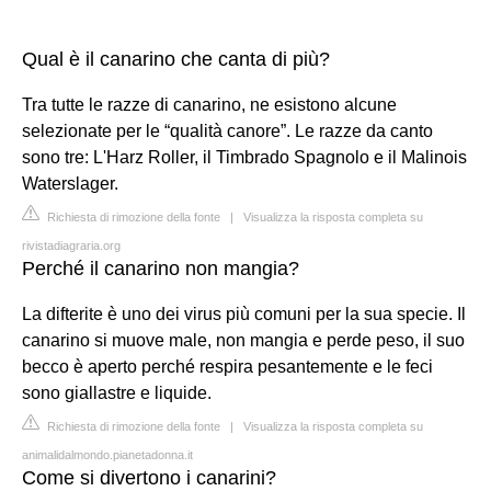
Qual è il canarino che canta di più?
Tra tutte le razze di canarino, ne esistono alcune
selezionate per le “qualità canore”. Le razze da canto
sono tre: L'Harz Roller, il Timbrado Spagnolo e il Malinois
Waterslager.
Richiesta di rimozione della fonte
|
Visualizza la risposta completa su
rivistadiagraria.org
Perché il canarino non mangia?
La difterite è uno dei virus più comuni per la sua specie. Il
canarino si muove male, non mangia e perde peso, il suo
becco è aperto perché respira pesantemente e le feci
sono giallastre e liquide.
Richiesta di rimozione della fonte
|
Visualizza la risposta completa su
animalidalmondo.pianetadonna.it
Come si divertono i canarini?