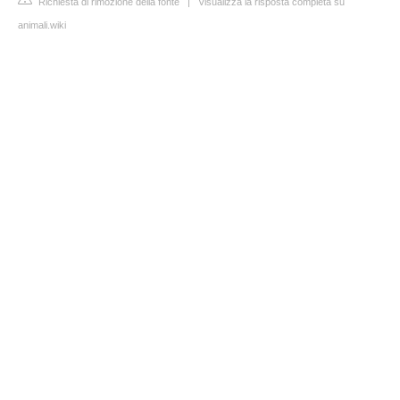
Richiesta di rimozione della fonte
|
Visualizza la risposta completa su
animali.wiki