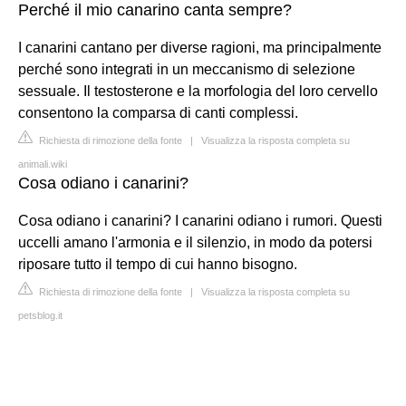
Perché il mio canarino canta sempre?
I canarini cantano per diverse ragioni, ma principalmente
perché sono integrati in un meccanismo di selezione
sessuale. Il testosterone e la morfologia del loro cervello
consentono la comparsa di canti complessi.
Richiesta di rimozione della fonte
|
Visualizza la risposta completa su
animali.wiki
Cosa odiano i canarini?
Cosa odiano i canarini? I canarini odiano i rumori. Questi
uccelli amano l'armonia e il silenzio, in modo da potersi
riposare tutto il tempo di cui hanno bisogno.
Richiesta di rimozione della fonte
|
Visualizza la risposta completa su
petsblog.it