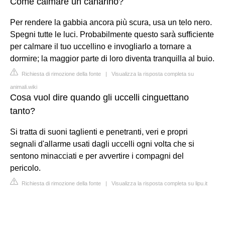
Come calmare un canarino?
Per rendere la gabbia ancora più scura, usa un telo nero.
Spegni tutte le luci. Probabilmente questo sarà sufficiente
per calmare il tuo uccellino e invogliarlo a tornare a
dormire; la maggior parte di loro diventa tranquilla al buio.
Richiesta di rimozione della fonte
|
Visualizza la risposta completa su
animali.wiki
Cosa vuol dire quando gli uccelli cinguettano
tanto?
Si tratta di suoni taglienti e penetranti, veri e propri
segnali d'allarme usati dagli uccelli ogni volta che si
sentono minacciati e per avvertire i compagni del
pericolo.
Richiesta di rimozione della fonte
|
Visualizza la risposta completa su lipu.it