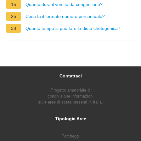
15
Quanto dura il vomito da congestione?
25
Cosa fa il formato numero percentuale?
38
Quanto tempo si può fare la dieta chetogenica?
Contattaci
Progetto amatoriale di
condivisione informazioni
sulle aree di sosta presenti in Italia.
Tipologia Aree
Parcheggi