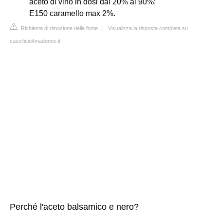
aceto di vino in dosi dal 20% al 90%;
E150 caramello max 2%.
Richiesta di rimozione della fonte
|
Visualizza la risposta completa su
caseificio4madonne.it
Perché l'aceto balsamico e nero?