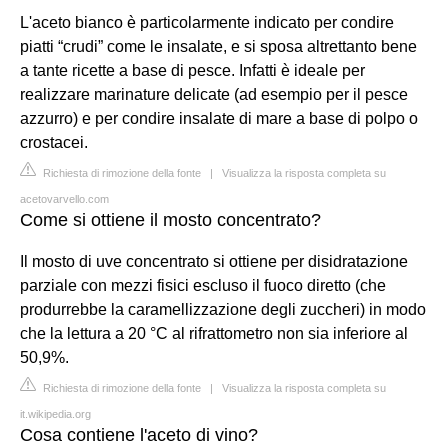
L'aceto bianco è particolarmente indicato per condire
piatti “crudi” come le insalate, e si sposa altrettanto bene
a tante ricette a base di pesce. Infatti è ideale per
realizzare marinature delicate (ad esempio per il pesce
azzurro) e per condire insalate di mare a base di polpo o
crostacei.
Richiesta di rimozione della fonte
|
Visualizza la risposta completa su
acetovarvello.com
Come si ottiene il mosto concentrato?
Il mosto di uve concentrato si ottiene per disidratazione
parziale con mezzi fisici escluso il fuoco diretto (che
produrrebbe la caramellizzazione degli zuccheri) in modo
che la lettura a 20 °C al rifrattometro non sia inferiore al
50,9%.
Richiesta di rimozione della fonte
|
Visualizza la risposta completa su
it.wikipedia.org
Cosa contiene l'aceto di vino?