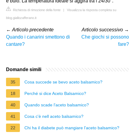
e buio. La temperatura ideale si aggira tra i 24/30°.
Richiesta di rimozione della fonte
|
Visualizza la risposta completa su
blog.giallozafferano.it
←
Articolo precedente
Articolo successivo
→
Quando i canarini smettono di
Che giochi si possono
cantare?
fare?
Domande simili
35
Cosa succede se bevo aceto balsamico?
18
Perché si dice Aceto Balsamico?
40
Quando scade l'aceto balsamico?
41
Cosa c'è nell aceto balsamico?
22
Chi ha il diabete può mangiare l'aceto balsamico?