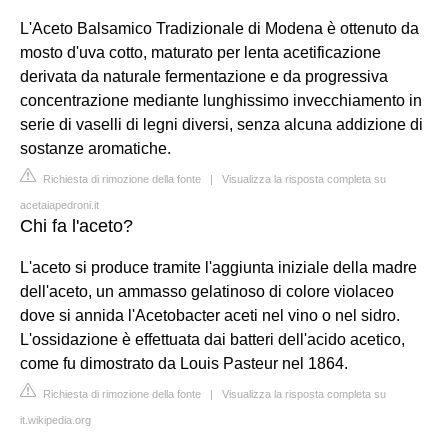
L'Aceto Balsamico Tradizionale di Modena è ottenuto da
mosto d'uva cotto, maturato per lenta acetificazione
derivata da naturale fermentazione e da progressiva
concentrazione mediante lunghissimo invecchiamento in
serie di vaselli di legni diversi, senza alcuna addizione di
sostanze aromatiche.
Richiesta di rimozione della fonte
|
Visualizza la risposta completa su
acetaiapedroni.it
Chi fa l'aceto?
L'aceto si produce tramite l'aggiunta iniziale della madre
dell'aceto, un ammasso gelatinoso di colore violaceo
dove si annida l'Acetobacter aceti nel vino o nel sidro.
L'ossidazione è effettuata dai batteri dell'acido acetico,
come fu dimostrato da Louis Pasteur nel 1864.
Richiesta di rimozione della fonte
|
Visualizza la risposta completa su
it.wikipedia.org