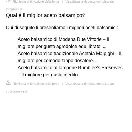
Richiesta di rimozione della fonte
|
Visualizza la risposta completa su
tompress.it
Qual è il miglior aceto balsamico?
Qui di seguito ti presentiamo i migliori aceti balsamici:
Aceto balsamico di Modena Due Vittorie – Il
migliore per gusto agrodolce equilibrato. ...
Aceto balsamico tradizionale Acetaia Malpighi – Il
migliore per comodo tappo dosatore. ...
Aceto balsamico al lampone Bumblee's Preserves
– Il migliore per gusto inedito.
Richiesta di rimozione della fonte
|
Visualizza la risposta completa su
cucinamoree.it