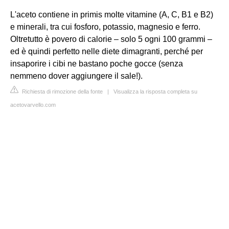
L'aceto contiene in primis molte vitamine (A, C, B1 e B2)
e minerali, tra cui fosforo, potassio, magnesio e ferro.
Oltretutto è povero di calorie – solo 5 ogni 100 grammi –
ed è quindi perfetto nelle diete dimagranti, perché per
insaporire i cibi ne bastano poche gocce (senza
nemmeno dover aggiungere il sale!).
Richiesta di rimozione della fonte
|
Visualizza la risposta completa su
acetovarvello.com