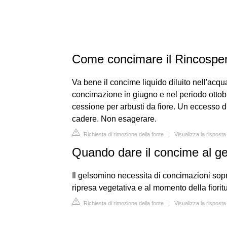
Come concimare il Rincosp
Va bene il concime liquido diluito nell'acq
concimazione in giugno e nel periodo ottob
cessione per arbusti da fiore. Un eccesso di
cadere. Non esagerare.
Richiesta di rimozione della fonte
|
Visualizza la risposta
Quando dare il concime al g
Il gelsomino necessita di concimazioni sopr
ripresa vegetativa e al momento della fioritur
Richiesta di rimozione della fonte
|
Visualizza la risposta