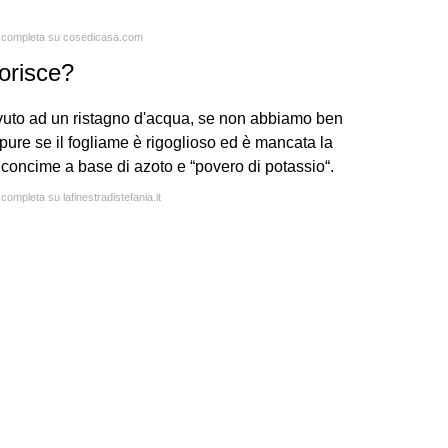
ta completa su cosedicasa.com
orisce?
ovuto ad un ristagno d'acqua, se non abbiamo ben
pure se il fogliame è rigoglioso ed è mancata la
 concime a base di azoto e “povero di potassio“.
 completa su lafinestradistefania.it