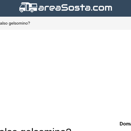
falso gelsomino?
Doma