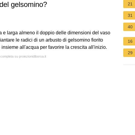
del gelsomino?
21
31
40
a e larga almeno il doppio delle dimensioni del vaso
iantare le radici di un arbusto di gelsomino fiorito
16
nsieme all'acqua per favorire la crescita all'inizio.
29
 completa su proiezionidiborsa.it