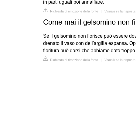
in parti uguali poi annaffiare.
Richiesta di rimozione della fonte
|
Visualizza la rispos
Come mai il gelsomino non fi
Se il gelsomino non fiorisce può essere d
drenato il vaso con dell'argilla espansa. Op
fioritura può darsi che abbiamo dato troppo
Richiesta di rimozione della fonte
|
Visualizza la risposta