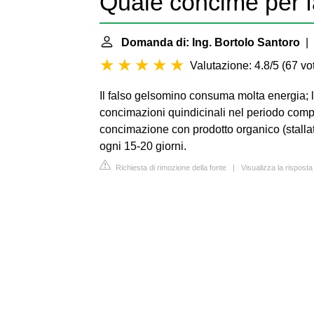
Quale concime per 
Domanda di: Ing. Bortolo Santoro
| 
Valutazione: 4.8/5
(
67 vot
Il falso gelsomino consuma molta energia; l
concimazioni quindicinali nel periodo compre
concimazione con prodotto organico (stallat
ogni 15-20 giorni.
Richiesta di rimozione della fonte
|
Visualizza la risposta