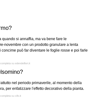
ermo?
ua quando si annaffia, ma va bene fare le
re-novembre con un prodotto granulare a lenta
 concime può far diventare le foglie rosse e poi farle
 completa su edendeifiori.it
elsomino?
attutto nel periodo primaverile, al momento della
a, per enfatizzare l'effetto decorativo della pianta.
 completa su cifo.it