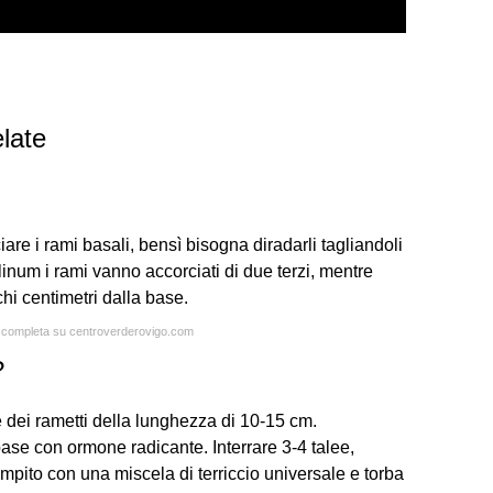
late
e i rami basali, bensì bisogna diradarli tagliandoli
inum i rami vanno accorciati di due terzi, mentre
hi centimetri dalla base.
ta completa su centroverderovigo.com
?
re dei rametti della lunghezza di 10-15 cm.
base con ormone radicante. Interrare 3-4 talee,
mpito con una miscela di terriccio universale e torba