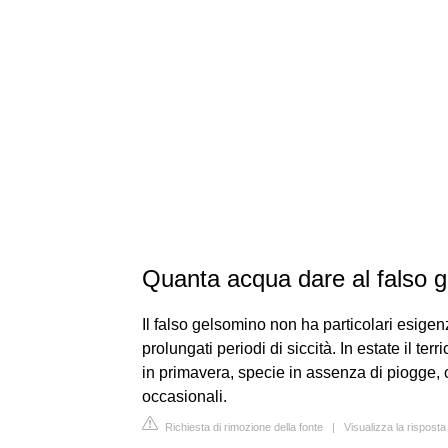
Quanta acqua dare al falso 
Il falso gelsomino non ha particolari esige
prolungati periodi di siccità. In estate il 
in primavera, specie in assenza di piogge, c
occasionali.
Richiesta di rimozione della fonte
|
Visualizza la risposta