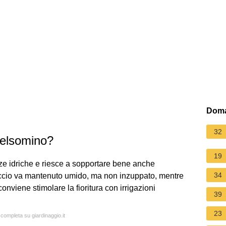
Doma
32
gelsomino?
19
nze idriche e riesce a sopportare bene anche
34
terriccio va mantenuto umido, ma non inzuppato, mentre
onviene stimolare la fioritura con irrigazioni
39
23
 completa su giardinaggio.it