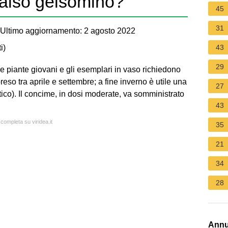
falso gelsomino?
45
31
Ultimo aggiornamento: 2 agosto 2022
i
)
43
29
e piante giovani e gli esemplari in vaso richiedono
so tra aprile e settembre; a fine inverno è utile una
27
ico). Il concime, in dosi moderate, va somministrato
43
 completa su viridea.it
35
21
34
28
Annu