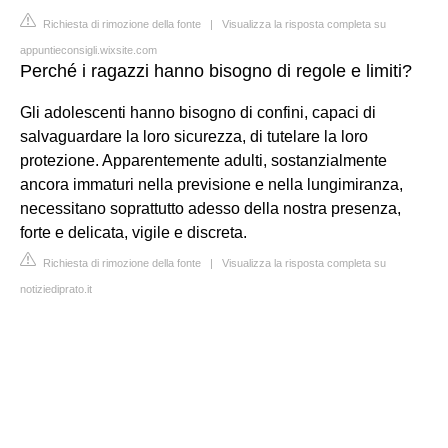
Richiesta di rimozione della fonte
|
Visualizza la risposta completa su
appuntieconsigli.wixsite.com
Perché i ragazzi hanno bisogno di regole e limiti?
Gli adolescenti hanno bisogno di confini, capaci di
salvaguardare la loro sicurezza, di tutelare la loro
protezione. Apparentemente adulti, sostanzialmente
ancora immaturi nella previsione e nella lungimiranza,
necessitano soprattutto adesso della nostra presenza,
forte e delicata, vigile e discreta.
Richiesta di rimozione della fonte
|
Visualizza la risposta completa su
notiziediprato.it