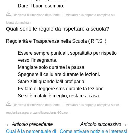
Dare il buon esempio.
Richiesta di rimozione della fonte
|
Visualizza la risposta completa su
leonardomedica.it
Quali sono le regole da rispettare a scuola?
Regolarità e Trasparenza nella Scuola ( R.T.S. )
Essere sempre puntuali, soprattutto per rispetto
verso l'insegnante.
Mangiare solo durante la pausa.
Spegnere il cellulare durante le lezioni.
Stare zitti quando la/il prof parla.
Evitare di leggere sms durante la lezione.
Se si è malati, è meglio, restare a casa.
Richiesta di rimozione della fonte
|
Visualizza la risposta completa su xn--
regolaritetrasparenzanellascuolarts-92c.com
←
Articolo precedente
Articolo successivo
→
Qual è la percentuale di
Come attivare notizie e interessi