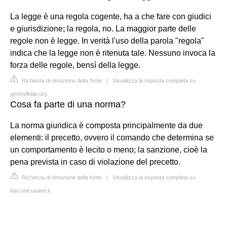
La legge è una regola cogente, ha a che fare con giudici
e giurisdizione; la regola, no. La maggior parte delle
regole non è legge. In verità l'uso della parola "regola"
indica che la legge non è ritenuta tale. Nessuno invoca la
forza delle regole, bensì della legge.
Richiesta di rimozione della fonte
|
Visualizza la risposta completa su
genteditalia.org
Cosa fa parte di una norma?
La norma giuridica è composta principalmente da due
elementi: il precetto, ovvero il comando che determina se
un comportamento è lecito o meno; la sanzione, cioè la
pena prevista in caso di violazione del precetto.
Richiesta di rimozione della fonte
|
Visualizza la risposta completa su
bari.unicusano.it