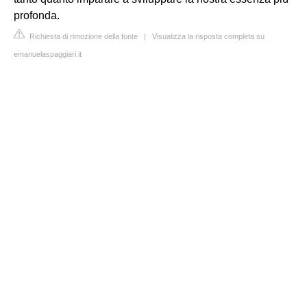
profonda.
Richiesta di rimozione della fonte
|
Visualizza la risposta completa su
emanuelaspaggiari.it