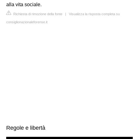
alla vita sociale.
Richiesta di rimozione della fonte
|
Visualizza la risposta completa su
consiglionazionaleforense.it
Regole e libertà