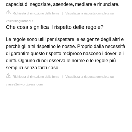
capacità di negoziare, attendere, mediare e rinunciare.
Richiesta di rimozione della fonte
|
Visualizza la risposta completa su
valentinaguarasci.it
Che cosa significa il rispetto delle regole?
Le regole sono utili per rispettare le esigenze degli altri e
perchè gli altri rispettino le nostre. Proprio dalla necessità
di garantire questo rispetto reciproco nascono i doveri e i
diritti. Ognuno di noi osserva le norme o le regole più
semplici senza farci caso.
Richiesta di rimozione della fonte
|
Visualizza la risposta completa su
classe2ei.wordpress.com