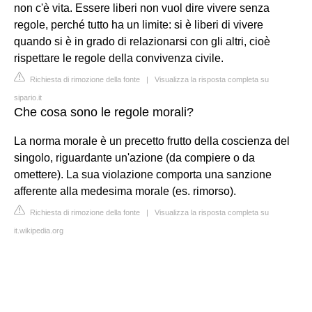
non c'è vita. Essere liberi non vuol dire vivere senza
regole, perché tutto ha un limite: si è liberi di vivere
quando si è in grado di relazionarsi con gli altri, cioè
rispettare le regole della convivenza civile.
Richiesta di rimozione della fonte
|
Visualizza la risposta completa su
sipario.it
Che cosa sono le regole morali?
La norma morale è un precetto frutto della coscienza del
singolo, riguardante un'azione (da compiere o da
omettere). La sua violazione comporta una sanzione
afferente alla medesima morale (es. rimorso).
Richiesta di rimozione della fonte
|
Visualizza la risposta completa su
it.wikipedia.org