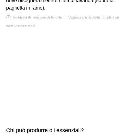
dove bisognerà mettere i fiori di lavanda (sopra la
paglietta in rame).
Richiesta di rimozione della fonte
|
Visualizza la risposta completa su
agristorecosenza.it
Chi può produrre oli essenziali?