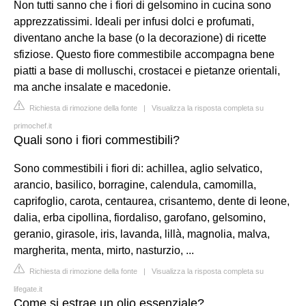
Non tutti sanno che i fiori di gelsomino in cucina sono
apprezzatissimi. Ideali per infusi dolci e profumati,
diventano anche la base (o la decorazione) di ricette
sfiziose. Questo fiore commestibile accompagna bene
piatti a base di molluschi, crostacei e pietanze orientali,
ma anche insalate e macedonie.
Richiesta di rimozione della fonte
|
Visualizza la risposta completa su
primochef.it
Quali sono i fiori commestibili?
Sono commestibili i fiori di: achillea, aglio selvatico,
arancio, basilico, borragine, calendula, camomilla,
caprifoglio, carota, centaurea, crisantemo, dente di leone,
dalia, erba cipollina, fiordaliso, garofano, gelsomino,
geranio, girasole, iris, lavanda, lillà, magnolia, malva,
margherita, menta, mirto, nasturzio, ...
Richiesta di rimozione della fonte
|
Visualizza la risposta completa su
lifegate.it
Come si estrae un olio essenziale?