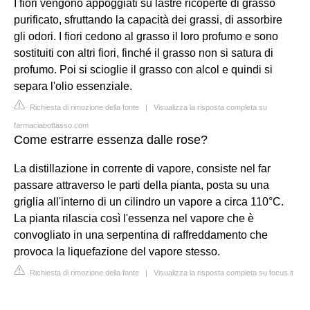
I fiori vengono appoggiati su lastre ricoperte di grasso
purificato, sfruttando la capacità dei grassi, di assorbire
gli odori. I fiori cedono al grasso il loro profumo e sono
sostituiti con altri fiori, finché il grasso non si satura di
profumo. Poi si scioglie il grasso con alcol e quindi si
separa l'olio essenziale.
Richiesta di rimozione della fonte
|
Visualizza la risposta completa su
farmaciabottasso.com
Come estrarre essenza dalle rose?
La distillazione in corrente di vapore, consiste nel far
passare attraverso le parti della pianta, posta su una
griglia all'interno di un cilindro un vapore a circa 110°C.
La pianta rilascia così l'essenza nel vapore che è
convogliato in una serpentina di raffreddamento che
provoca la liquefazione del vapore stesso.
Richiesta di rimozione della fonte
|
Visualizza la risposta completa su focus.it