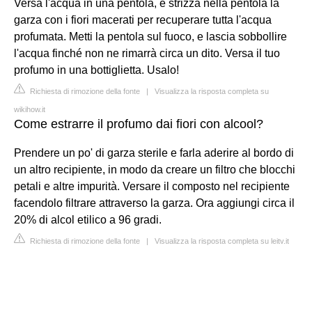
Versa l'acqua in una pentola, e strizza nella pentola la
garza con i fiori macerati per recuperare tutta l'acqua
profumata. Metti la pentola sul fuoco, e lascia sobbollire
l'acqua finché non ne rimarrà circa un dito. Versa il tuo
profumo in una bottiglietta. Usalo!
Richiesta di rimozione della fonte
|
Visualizza la risposta completa su
wikihow.it
Come estrarre il profumo dai fiori con alcool?
Prendere un po' di garza sterile e farla aderire al bordo di
un altro recipiente, in modo da creare un filtro che blocchi
petali e altre impurità. Versare il composto nel recipiente
facendolo filtrare attraverso la garza. Ora aggiungi circa il
20% di alcol etilico a 96 gradi.
Richiesta di rimozione della fonte
|
Visualizza la risposta completa su leitv.it