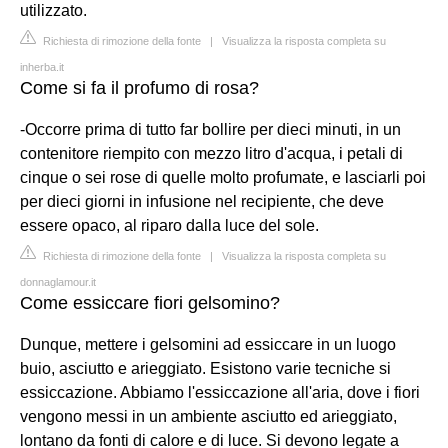
utilizzato.
Richiesta di rimozione della fonte
|
Visualizza la risposta completa su
inherba.it
Come si fa il profumo di rosa?
-Occorre prima di tutto far bollire per dieci minuti, in un
contenitore riempito con mezzo litro d'acqua, i petali di
cinque o sei rose di quelle molto profumate, e lasciarli poi
per dieci giorni in infusione nel recipiente, che deve
essere opaco, al riparo dalla luce del sole.
Richiesta di rimozione della fonte
|
Visualizza la risposta completa su
donnaglamour.it
Come essiccare fiori gelsomino?
Dunque, mettere i gelsomini ad essiccare in un luogo
buio, asciutto e arieggiato. Esistono varie tecniche si
essiccazione. Abbiamo l'essiccazione all'aria, dove i fiori
vengono messi in un ambiente asciutto ed arieggiato,
lontano da fonti di calore e di luce. Si devono legate a