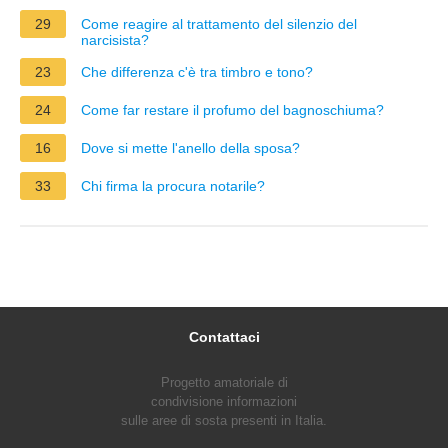
29
Come reagire al trattamento del silenzio del
narcisista?
23
Che differenza c'è tra timbro e tono?
24
Come far restare il profumo del bagnoschiuma?
16
Dove si mette l'anello della sposa?
33
Chi firma la procura notarile?
Contattaci
Progetto amatoriale di
condivisione informazioni
sulle aree di sosta presenti in Italia.