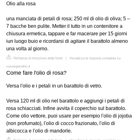
Olio alla rosa
una manciata di petali di rosa; 250 ml di olio di oliva; 5 –
7 bacche ben pulite. Metter il tutto in un contenitore a
chiusura ermetica, tappare e far macerare per 15 giorni
iun luogo buio e ricordarsi di agitare il barattolo almeno
una volta al giorno.
Richiesta di rimozione della fonte
|
Visualizza la risposta completa su
casaegiardino.it
Come fare l'olio di rosa?
Versa l'olio e i petali in un barattolo di vetro.
Versa 120 ml di olio nel barattolo e aggiungi i petali di
rosa schiacciati. Infine avvita il coperchio sul barattolo.
Come olio vettore, puoi usare per esempio l'olio di jojoba
(non profumato), l'olio di cocco frazionato, l'olio di
albicocca e l'olio di mandorle.