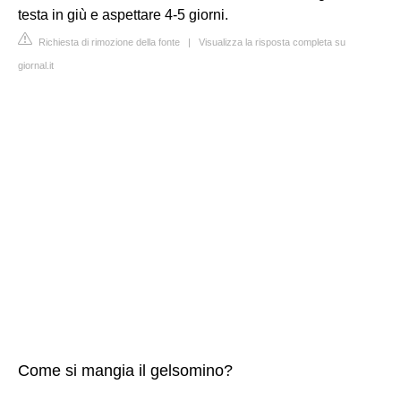
testa in giù e aspettare 4-5 giorni.
Richiesta di rimozione della fonte
|
Visualizza la risposta completa su
giornal.it
Come si mangia il gelsomino?