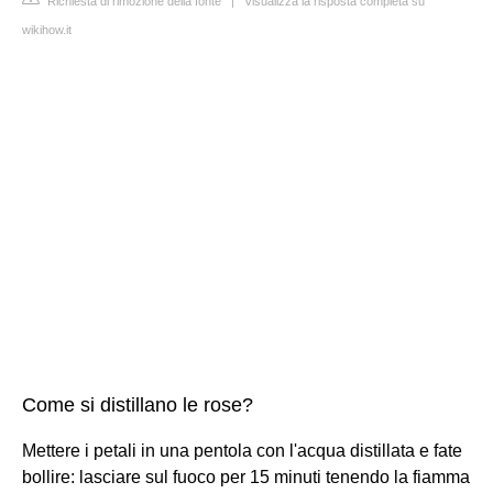
Richiesta di rimozione della fonte
|
Visualizza la risposta completa su
wikihow.it
Come si distillano le rose?
Mettere i petali in una pentola con l'acqua distillata e fate
bollire: lasciare sul fuoco per 15 minuti tenendo la fiamma