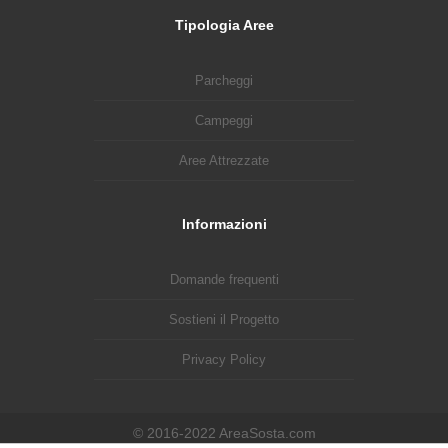
Tipologia Aree
Parcheggi
Campeggi
Aree Attrezzate
Informazioni
Domande frequenti
Sostieni il Progetto
Privacy Policy
© 2016-2022 AreaSosta.com