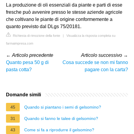
La produzione di oli essenziali da piante e parti di esse
fresche può avvenire presso le stesse aziende agricole
che coltivano le piante di origine conformemente a
quanto previsto dal DLgs 75/20181.
Richiesta di rimozione della fonte
|
Visualizza la risposta completa su
farmaimpresa.com
←
Articolo precedente
Articolo successivo
→
Quanto pesa 50 g di
Cosa succede se non mi fanno
pasta cotta?
pagare con la carta?
Domande simili
45
Quando si piantano i semi di gelsomino?
31
Quando si fanno le talee di gelsomino?
43
Come si fa a riprodurre il gelsomino?