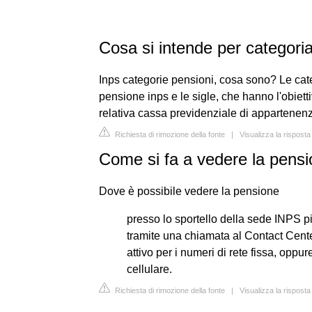
Cosa si intende per categori
Inps categorie pensioni, cosa sono? Le cate
pensione inps e le sigle, che hanno l'obietti
relativa cassa previdenziale di appartenen
Richiesta di rimozione della fonte
|
Visualizza la rispost
Come si fa a vedere la pens
Dove è possibile vedere la pensione
presso lo sportello della sede INPS pi
tramite una chiamata al Contact Cente
attivo per i numeri di rete fissa, opp
cellulare.
Richiesta di rimozione della fonte
|
Visualizza la rispost