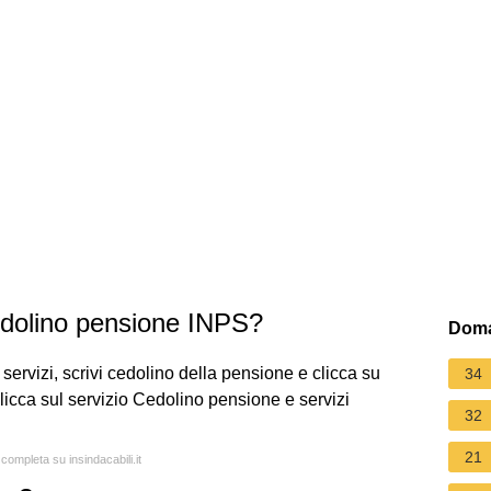
edolino pensione INPS?
Doma
 servizi, scrivi cedolino della pensione e clicca su
34
 Clicca sul servizio Cedolino pensione e servizi
32
21
 completa su insindacabili.it