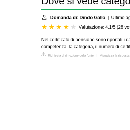
Dove si vede catego
Domanda di: Dindo Gallo
| Ultimo ag
Valutazione: 4.1/5
(
28 vot
Nel certificato di pensione sono riportati i 
competenza, la categoria, il numero di certi
Richiesta di rimozione della fonte
|
Visualizza la risposta