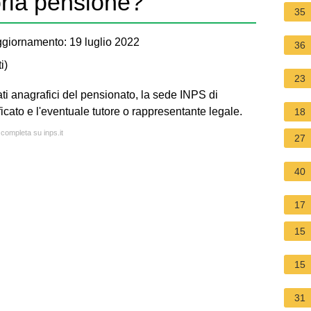
ria pensione?
35
giornamento: 19 luglio 2022
36
i
)
23
dati anagrafici del pensionato, la sede INPS di
ficato e l'eventuale tutore o rappresentante legale.
18
 completa su inps.it
27
40
17
15
15
31