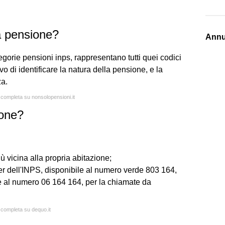
a pensione?
Annu
gorie pensioni inps, rappresentano tutti quei codici
vo di identificare la natura della pensione, e la
za.
a completa su nonsolopensioni.it
ione?
ù vicina alla propria abitazione;
r dell'INPS, disponibile al numero verde 803 164,
ure al numero 06 164 164, per la chiamate da
a completa su dequo.it