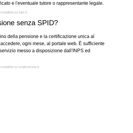
ficato e l'eventuale tutore o rappresentante legale.
 completa su inps.it
nsione senza SPID?
no della pensione e la certificazione unica al
a accedere, ogni mese, al portale web. È sufficiente
o servizio messo a disposizione dall'INPS ed
a completa su snalsverona.it