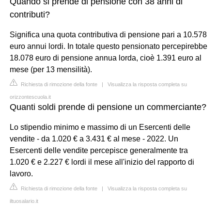
Quando si prende di pensione con 38 anni di
contributi?
Significa una quota contributiva di pensione pari a 10.578
euro annui lordi. In totale questo pensionato percepirebbe
18.078 euro di pensione annua lorda, cioè 1.391 euro al
mese (per 13 mensilità).
Richiesta di rimozione della fonte
|
Visualizza la risposta completa su
orizzontescuola.it
Quanti soldi prende di pensione un commerciante?
Lo stipendio minimo e massimo di un Esercenti delle
vendite - da 1.020 € a 3.431 € al mese - 2022. Un
Esercenti delle vendite percepisce generalmente tra
1.020 € e 2.227 € lordi il mese all'inizio del rapporto di
lavoro.
Richiesta di rimozione della fonte
|
Visualizza la risposta completa su
iltuosalario.it