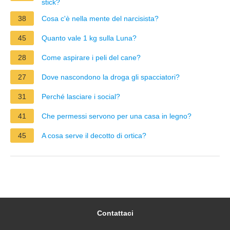
stick?
38
Cosa c'è nella mente del narcisista?
45
Quanto vale 1 kg sulla Luna?
28
Come aspirare i peli del cane?
27
Dove nascondono la droga gli spacciatori?
31
Perché lasciare i social?
41
Che permessi servono per una casa in legno?
45
A cosa serve il decotto di ortica?
Contattaci