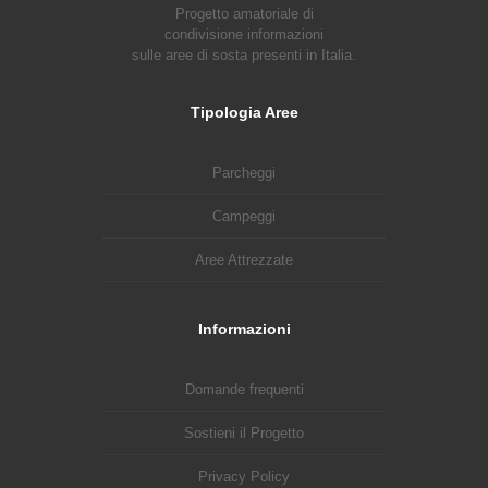
Progetto amatoriale di
condivisione informazioni
sulle aree di sosta presenti in Italia.
Tipologia Aree
Parcheggi
Campeggi
Aree Attrezzate
Informazioni
Domande frequenti
Sostieni il Progetto
Privacy Policy