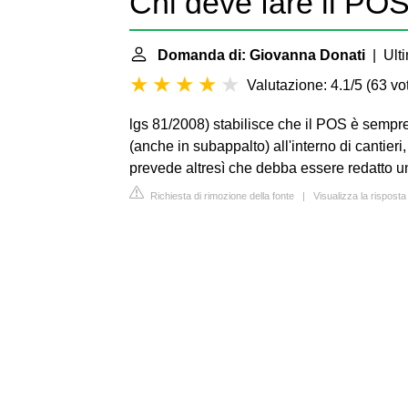
Chi deve fare il PO
Domanda di: Giovanna Donati
| Ulti
Valutazione: 4.1/5
(
63 vot
lgs 81/2008) stabilisce che il POS è sempre
(anche in subappalto) all'interno di cantieri
prevede altresì che debba essere redatto u
Richiesta di rimozione della fonte
|
Visualizza la rispost