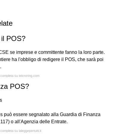
late
e il POS?
 CSE se imprese e committente fanno la loro parte.
iere ha l'obbligo di redigere il POS, che sarà poi
.
a completa su teknoring.com
nza POS?
s
s può essere segnalato alla Guardia di Finanza
117) o all'Agenzia delle Entrate.
 completa su laleggepertutti.it