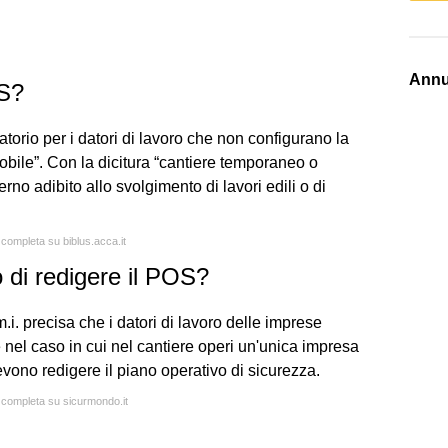
Annu
OS?
atorio per i datori di lavoro che non configurano la
obile”. Con la dicitura “cantiere temporaneo o
no adibito allo svolgimento di lavori edili o di
 completa su biblus.acca.it
o di redigere il POS?
.i. precisa che i datori di lavoro delle imprese
e nel caso in cui nel cantiere operi un'unica impresa
vono redigere il piano operativo di sicurezza.
a completa su sicurmondo.it