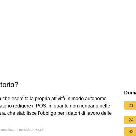
torio?
Doma
 che esercita la propria attività in modo autonomo
21
torio redigere il POS, in quanto non rientrano nelle
a, che stabilisce l'obbligo per i datori di lavoro delle
24
a completa su corsisicurezza.it
43