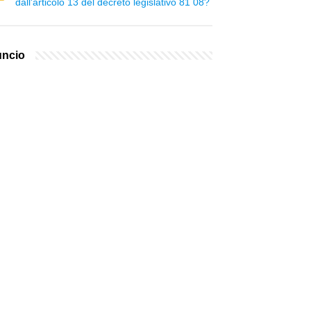
dall'articolo 13 del decreto legislativo 81 08?
ncio