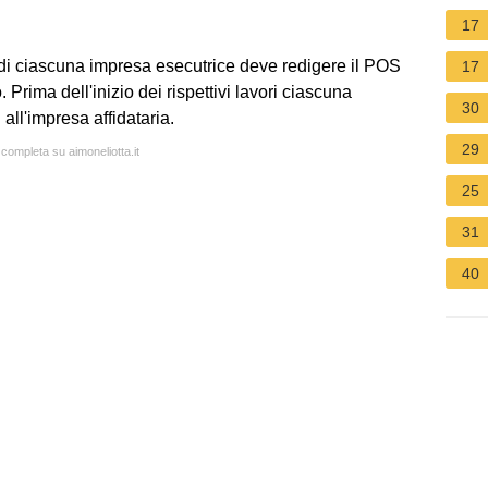
17
 e di ciascuna impresa esecutrice deve redigere il POS
17
. Prima dell'inizio dei rispettivi lavori ciascuna
30
all'impresa affidataria.
29
 completa su aimoneliotta.it
25
31
40