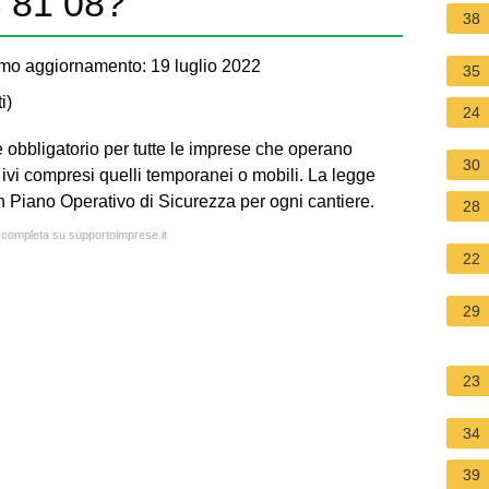
S 81 08?
38
mo aggiornamento: 19 luglio 2022
35
i
)
24
 obbligatorio per tutte le imprese che operano
30
, ivi compresi quelli temporanei o mobili. La legge
n Piano Operativo di Sicurezza per ogni cantiere.
28
a completa su supportoimprese.it
22
29
23
34
39