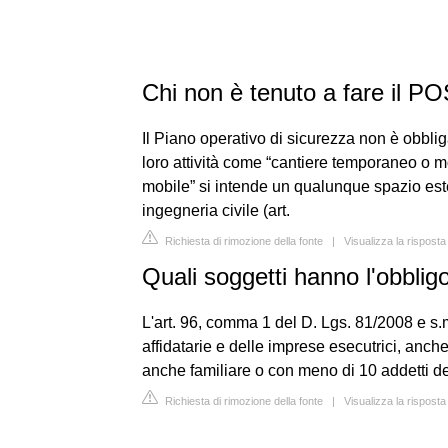
Chi non è tenuto a fare il P
Il Piano operativo di sicurezza non è obblig
loro attività come “cantiere temporaneo o m
mobile” si intende un qualunque spazio ester
ingegneria civile (art.
Richiesta di rimozione della fonte
|
Visualizza la risposta
Quali soggetti hanno l'obblig
L'art. 96, comma 1 del D. Lgs. 81/2008 e s.m
affidatarie e delle imprese esecutrici, anch
anche familiare o con meno di 10 addetti de
Richiesta di rimozione della fonte
|
Visualizza la rispost