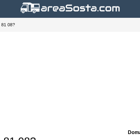
S 81 08?
Doma