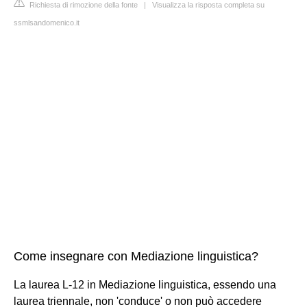
Richiesta di rimozione della fonte
|
Visualizza la risposta completa su
ssmlsandomenico.it
Come insegnare con Mediazione linguistica?
La laurea L-12 in Mediazione linguistica, essendo una
laurea triennale, non 'conduce' o non può accedere