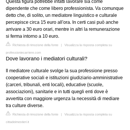
Questa figura potrebbe infatti lavorare sia come
dipendente che come libero professionista. Va comunque
detto che, di solito, un mediatore linguistico e culturale
percepisce circa 15 euro all'ora. In certi casi può anche
arrivare a 30 euro orari, mentre in altri la remunerazione
si ferma intorno a 10 euro.
Richiesta di rimozione della fonte
|
Visualizza la risposta completa su
professioniecarriere.com
Dove lavorano i mediatori culturali?
Il mediatore culturale svolge la sua professione presso
cooperative sociali e istituzioni giudiziario-amministrative
(carceri, tribunali, enti locali), educative (scuole,
associazioni), sanitarie e in tutti quegli enti dove è
avvertita con maggiore urgenza la necessità di mediare
tra culture diverse.
Richiesta di rimozione della fonte
|
Visualizza la risposta completa su
cittadeimestieri.it