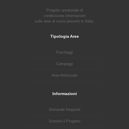
Progetto amatoriale di
condivisione informazioni
sulle aree di sosta presenti in Italia.
Tipologia Aree
Parcheggi
Campeggi
Aree Attrezzate
Informazioni
Domande frequenti
Sostieni il Progetto