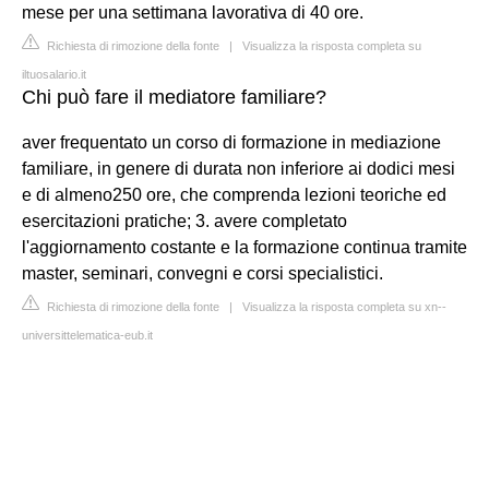
mese per una settimana lavorativa di 40 ore.
Richiesta di rimozione della fonte
|
Visualizza la risposta completa su
iltuosalario.it
Chi può fare il mediatore familiare?
aver frequentato un corso di formazione in mediazione
familiare, in genere di durata non inferiore ai dodici mesi
e di almeno250 ore, che comprenda lezioni teoriche ed
esercitazioni pratiche; 3. avere completato
l'aggiornamento costante e la formazione continua tramite
master, seminari, convegni e corsi specialistici.
Richiesta di rimozione della fonte
|
Visualizza la risposta completa su xn--
universittelematica-eub.it