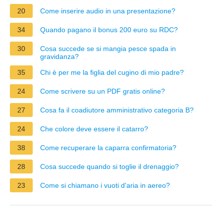
20
Come inserire audio in una presentazione?
34
Quando pagano il bonus 200 euro su RDC?
30
Cosa succede se si mangia pesce spada in
gravidanza?
35
Chi è per me la figlia del cugino di mio padre?
24
Come scrivere su un PDF gratis online?
27
Cosa fa il coadiutore amministrativo categoria B?
24
Che colore deve essere il catarro?
38
Come recuperare la caparra confirmatoria?
28
Cosa succede quando si toglie il drenaggio?
23
Come si chiamano i vuoti d'aria in aereo?