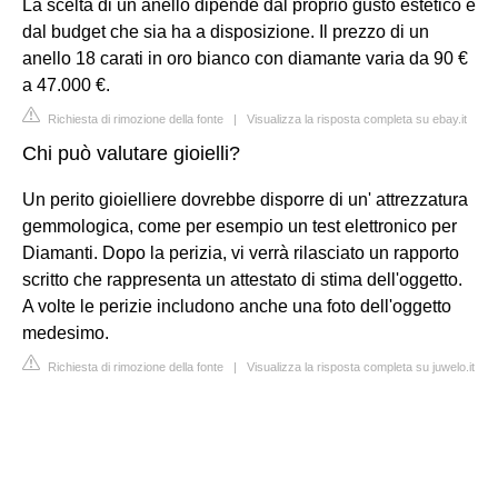
La scelta di un anello dipende dal proprio gusto estetico e
dal budget che sia ha a disposizione. Il prezzo di un
anello 18 carati in oro bianco con diamante varia da 90 €
a 47.000 €.
Richiesta di rimozione della fonte
|
Visualizza la risposta completa su ebay.it
Chi può valutare gioielli?
Un perito gioielliere dovrebbe disporre di un' attrezzatura
gemmologica, come per esempio un test elettronico per
Diamanti. Dopo la perizia, vi verrà rilasciato un rapporto
scritto che rappresenta un attestato di stima dell'oggetto.
A volte le perizie includono anche una foto dell'oggetto
medesimo.
Richiesta di rimozione della fonte
|
Visualizza la risposta completa su juwelo.it