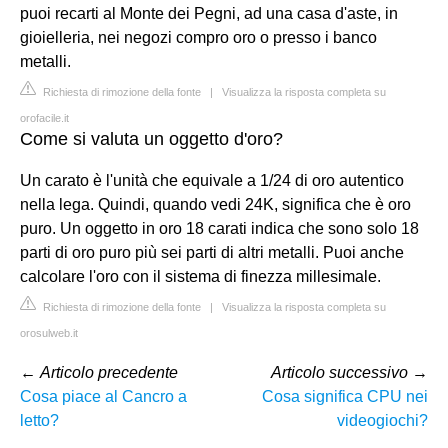
puoi recarti al Monte dei Pegni, ad una casa d'aste, in
gioielleria, nei negozi compro oro o presso i banco
metalli.
Richiesta di rimozione della fonte
|
Visualizza la risposta completa su
orofacile.it
Come si valuta un oggetto d'oro?
Un carato è l'unità che equivale a 1/24 di oro autentico
nella lega. Quindi, quando vedi 24K, significa che è oro
puro. Un oggetto in oro 18 carati indica che sono solo 18
parti di oro puro più sei parti di altri metalli. Puoi anche
calcolare l'oro con il sistema di finezza millesimale.
Richiesta di rimozione della fonte
|
Visualizza la risposta completa su
orosulweb.it
←
Articolo precedente
Articolo successivo
→
Cosa piace al Cancro a
Cosa significa CPU nei
letto?
videogiochi?