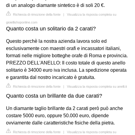
di un analogo diamante sintetico è di soli 20 €.
Richiesta di rimozione della fonte
|
Visualizza la risposta completa su
gioiellishoponline.com
Quanto costa un solitario da 2 carati?
Questo perchè la nostra azienda lavora solo ed
esclusivamente con maestri orafi e incassatori italiani,
formati nelle migliore botteghe orafe di Roma e provincia.
PREZZO DELL'ANELLO: Il costo totale di questo anello
solitario è 34000 euro iva inclusa. La spedizione operata
e garantita dal nostro incaricato è gratuita.
Richiesta di rimozione della fonte
|
Visualizza la risposta completa su anelli.it
Quanto costa un brillante da due carati?
Un diamante taglio brillante da 2 carati però può anche
costare 5000 euro, oppure 50.000 euro, dipende
ovviamente dalle caratteristiche fisiche della pietra.
Richiesta di rimozione della fonte
|
Visualizza la risposta completa su