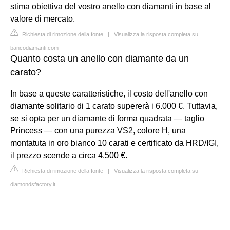
stima obiettiva del vostro anello con diamanti in base al
valore di mercato.
Richiesta di rimozione della fonte
|
Visualizza la risposta completa su
bancodiamanti.com
Quanto costa un anello con diamante da un
carato?
In base a queste caratteristiche, il costo dell'anello con
diamante solitario di 1 carato supererà i 6.000 €. Tuttavia,
se si opta per un diamante di forma quadrata — taglio
Princess — con una purezza VS2, colore H, una
montatuta in oro bianco 10 carati e certificato da HRD/IGI,
il prezzo scende a circa 4.500 €.
Richiesta di rimozione della fonte
|
Visualizza la risposta completa su
diamondsfactory.it