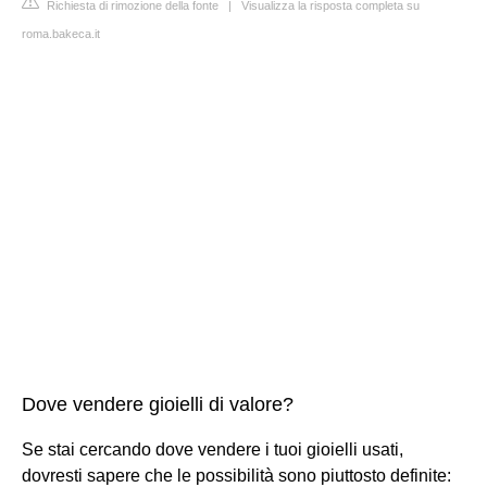
Richiesta di rimozione della fonte
|
Visualizza la risposta completa su
roma.bakeca.it
Dove vendere gioielli di valore?
Se stai cercando dove vendere i tuoi gioielli usati,
dovresti sapere che le possibilità sono piuttosto definite: