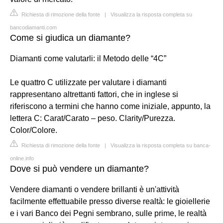
Richiesta di rimozione della fonte
|
Visualizza la risposta completa su
bancodiamanti.com
Come si giudica un diamante?
Diamanti come valutarli: il Metodo delle “4C”
Le quattro C utilizzate per valutare i diamanti
rappresentano altrettanti fattori, che in inglese si
riferiscono a termini che hanno come iniziale, appunto, la
lettera C: Carat/Carato – peso. Clarity/Purezza.
Color/Colore.
Richiesta di rimozione della fonte
|
Visualizza la risposta completa su banca-
online.info
Dove si può vendere un diamante?
Vendere diamanti o vendere brillanti è un'attività
facilmente effettuabile presso diverse realtà: le gioiellerie
e i vari Banco dei Pegni sembrano, sulle prime, le realtà