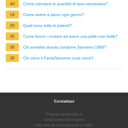
44
Come calcolare la quantità di lana necessaria?
18
Come vivere a pieno ogni giorno?
20
Quali sono tutte le patenti?
35
Come fanno i coreani ad avere una pelle così bella?
35
Chi avrebbe dovuto condurre Sanremo 1989?
28
Chi vince il FantaSanremo cosa vince?
Contattaci
Progetto amatoriale di
condivisione informazioni
sulle aree di sosta presenti in Italia.