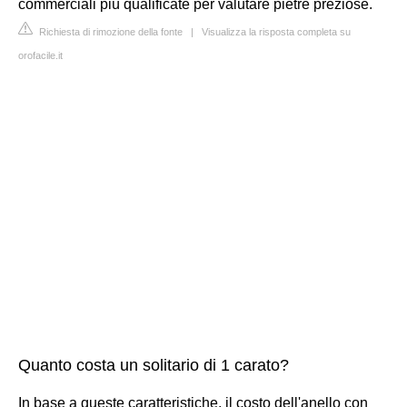
commerciali più qualificate per valutare pietre preziose.
Richiesta di rimozione della fonte
|
Visualizza la risposta completa su
orofacile.it
Quanto costa un solitario di 1 carato?
In base a queste caratteristiche, il costo dell'anello con