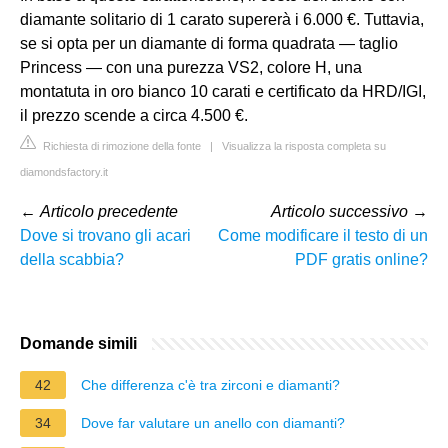
diamante solitario di 1 carato supererà i 6.000 €. Tuttavia,
se si opta per un diamante di forma quadrata — taglio
Princess — con una purezza VS2, colore H, una
montatuta in oro bianco 10 carati e certificato da HRD/IGI,
il prezzo scende a circa 4.500 €.
Richiesta di rimozione della fonte
|
Visualizza la risposta completa su
diamondsfactory.it
←
Articolo precedente
Articolo successivo
→
Dove si trovano gli acari
Come modificare il testo di un
della scabbia?
PDF gratis online?
Domande simili
42
Che differenza c'è tra zirconi e diamanti?
34
Dove far valutare un anello con diamanti?