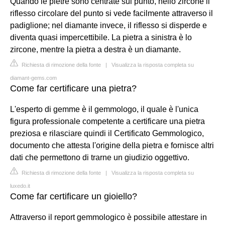
Quando le pietre sono centrate sul punto, nello zircone il
riflesso circolare del punto si vede facilmente attraverso il
padiglione; nel diamante invece, il riflesso si disperde e
diventa quasi impercettibile. La pietra a sinistra è lo
zircone, mentre la pietra a destra è un diamante.
Richiesta di rimozione della fonte
|
Visualizza la risposta completa su
diamant-gems.com
Come far certificare una pietra?
L'esperto di gemme è il gemmologo, il quale è l'unica
figura professionale competente a certificare una pietra
preziosa e rilasciare quindi il Certificato Gemmologico,
documento che attesta l'origine della pietra e fornisce altri
dati che permettono di trarne un giudizio oggettivo.
Richiesta di rimozione della fonte
|
Visualizza la risposta completa su
luxedo.it
Come far certificare un gioiello?
Attraverso il report gemmologico è possibile attestare in