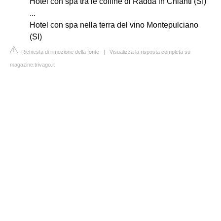
Hotel con spa tra le colline di Radda in Chianti (SI)
...
Hotel con spa nella terra del vino Montepulciano
(SI)
Richiesta di rimozione della fonte
|
Visualizza la risposta completa su
magazine.trivago.it