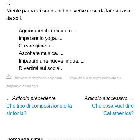
...
Niente paura: ci sono anche diverse cose da fare a casa
da soli.
Aggiornare il curriculum. ...
Imparare lo yoga. ...
Creare gioielli. ...
Ascoltare musica. ...
Imparare una nuova lingua. ...
Divertirsi sui social.
Richiesta di rimozione della fonte
|
Visualizza la risposta completa su
voglioviverecosi.com
←
Articolo precedente
Articolo successivo
→
Che tipo di composizione e la
Che cosa vuol dire
sinfonia?
Calisthenics?
Domande simili