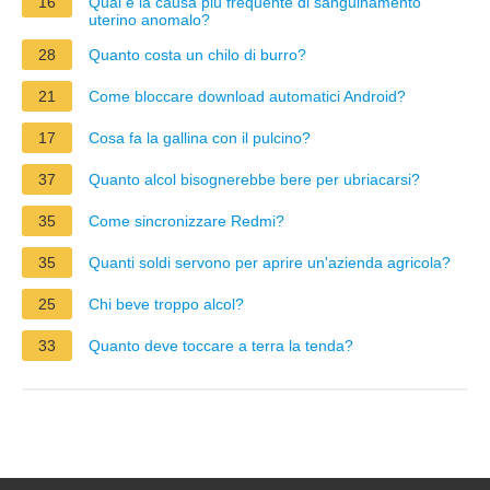
16
Qual è la causa più frequente di sanguinamento
uterino anomalo?
28
Quanto costa un chilo di burro?
21
Come bloccare download automatici Android?
17
Cosa fa la gallina con il pulcino?
37
Quanto alcol bisognerebbe bere per ubriacarsi?
35
Come sincronizzare Redmi?
35
Quanti soldi servono per aprire un'azienda agricola?
25
Chi beve troppo alcol?
33
Quanto deve toccare a terra la tenda?