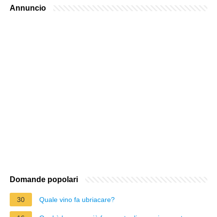
Annuncio
Domande popolari
30
Quale vino fa ubriacare?