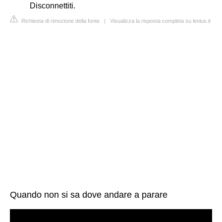
Disconnettiti.
Richiesta di rimozione della fonte
|
Visualizza la risposta completa su lenius.it
Quando non si sa dove andare a parare