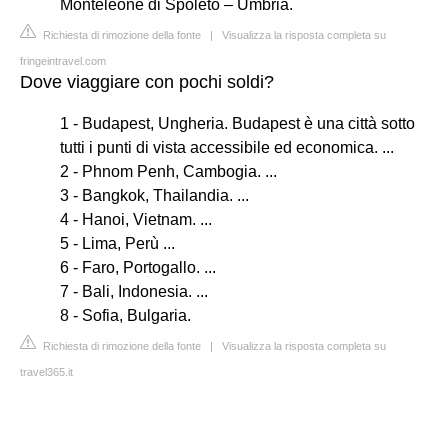
Monteleone di Spoleto – Umbria.
Richiesta di rimozione della fonte
|
Visualizza la risposta completa su
fringeintravel.com
Dove viaggiare con pochi soldi?
1 - Budapest, Ungheria. Budapest è una città sotto
tutti i punti di vista accessibile ed economica. ...
2 - Phnom Penh, Cambogia. ...
3 - Bangkok, Thailandia. ...
4 - Hanoi, Vietnam. ...
5 - Lima, Perù ...
6 - Faro, Portogallo. ...
7 - Bali, Indonesia. ...
8 - Sofia, Bulgaria.
Richiesta di rimozione della fonte
|
Visualizza la risposta completa su
travel365.it