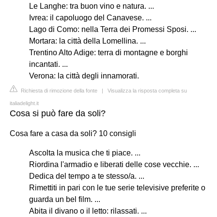
Le Langhe: tra buon vino e natura. ...
Ivrea: il capoluogo del Canavese. ...
Lago di Como: nella Terra dei Promessi Sposi. ...
Mortara: la città della Lomellina. ...
Trentino Alto Adige: terra di montagne e borghi
incantati. ...
Verona: la città degli innamorati.
Richiesta di rimozione della fonte
|
Visualizza la risposta completa su
italiadelight.it
Cosa si può fare da soli?
Cosa fare a casa da soli? 10 consigli
Ascolta la musica che ti piace. ...
Riordina l'armadio e liberati delle cose vecchie. ...
Dedica del tempo a te stesso/a. ...
Rimettiti in pari con le tue serie televisive preferite o
guarda un bel film. ...
Abita il divano o il letto: rilassati. ...