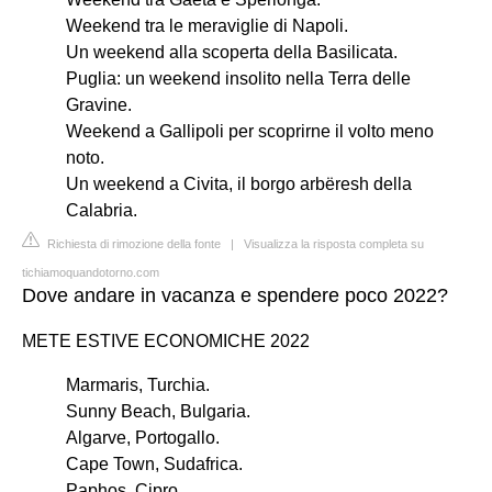
Weekend tra le meraviglie di Napoli.
Un weekend alla scoperta della Basilicata.
Puglia: un weekend insolito nella Terra delle
Gravine.
Weekend a Gallipoli per scoprirne il volto meno
noto.
Un weekend a Civita, il borgo arbëresh della
Calabria.
Richiesta di rimozione della fonte
|
Visualizza la risposta completa su
tichiamoquandotorno.com
Dove andare in vacanza e spendere poco 2022?
METE ESTIVE ECONOMICHE 2022
Marmaris, Turchia.
Sunny Beach, Bulgaria.
Algarve, Portogallo.
Cape Town, Sudafrica.
Paphos, Cipro.