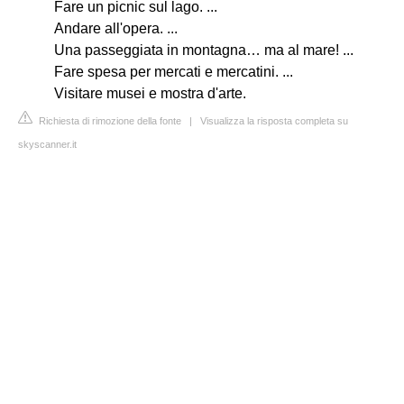
Fare un picnic sul lago. ...
Andare all'opera. ...
Una passeggiata in montagna… ma al mare! ...
Fare spesa per mercati e mercatini. ...
Visitare musei e mostra d'arte.
Richiesta di rimozione della fonte
|
Visualizza la risposta completa su
skyscanner.it