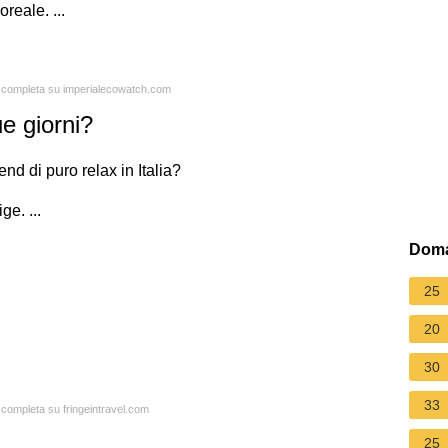
reale. ...
ta completa su imperialecowatch.com
e giorni?
d di puro relax in Italia?
ge. ...
Doma
25
20
30
33
a completa su fringeintravel.com
25