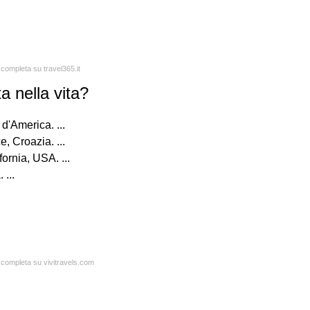
 completa su travel365.it
 nella vita?
d'America. ...
e, Croazia. ...
ornia, USA. ...
 ...
a completa su vivitravels.com