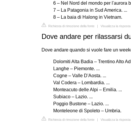
6 – Nel Nord del mondo per l'aurora bo
7 – La Patagonia in Sud America. ...
8 – La baia di Halong in Vietnam.
Richiesta di rimozione della fonte
|
Visualizza la rispos
Dove andare per rilassarsi du
Dove andare quando si vuole fare un weeken
Dolomiti Alta Badia – Trentino Alto Adi
Langhe – Piemonte. ...
Cogne – Valle D'Aosta. ...
Val Codera – Lombardia. ...
Monteacuto delle Alpi – Emilia. ...
Subiaco – Lazio. ...
Poggio Bustone – Lazio. ...
Monteleone di Spoleto – Umbria.
Richiesta di rimozione della fonte
|
Visualizza la rispost