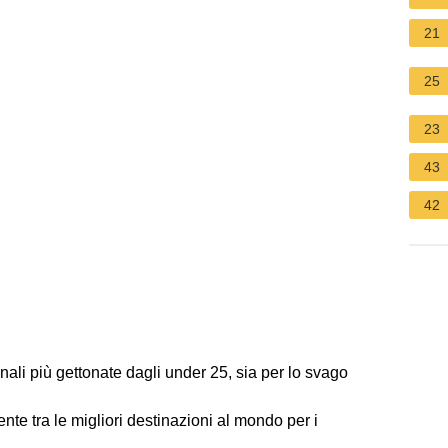
21
25
23
43
42
onali più gettonate dagli under 25, sia per lo svago
e tra le migliori destinazioni al mondo per i