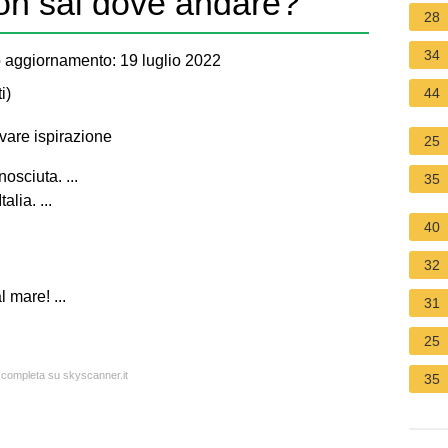
on sai dove andare?
28
34
 aggiornamento: 19 luglio 2022
i
)
44
vare ispirazione
25
osciuta. ...
35
alia. ...
40
32
mare! ...
31
25
a completa su skyscanner.it
35