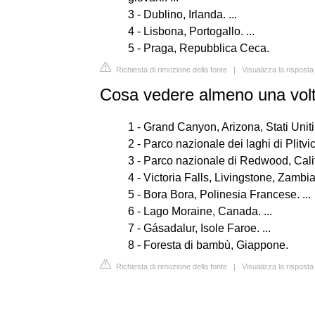
3 - Dublino, Irlanda. ...
4 - Lisbona, Portogallo. ...
5 - Praga, Repubblica Ceca.
Richiesta di rimozione della fonte
|
Visualizza la risposta
Cosa vedere almeno una volta
1 - Grand Canyon, Arizona, Stati Uniti 
2 - Parco nazionale dei laghi di Plitvic
3 - Parco nazionale di Redwood, Calif
4 - Victoria Falls, Livingstone, Zambia.
5 - Bora Bora, Polinesia Francese. ...
6 - Lago Moraine, Canada. ...
7 - Gásadalur, Isole Faroe. ...
8 - Foresta di bambù, Giappone.
Richiesta di rimozione della fonte
|
Visualizza la rispost