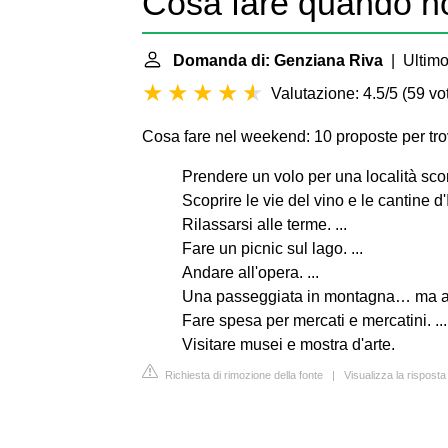
Cosa fare quando n
Domanda di: Genziana Riva
| Ultimo
Valutazione: 4.5/5
(
59 vot
Cosa fare nel weekend: 10 proposte per tro
Prendere un volo per una località scon
Scoprire le vie del vino e le cantine d'It
Rilassarsi alle terme. ...
Fare un picnic sul lago. ...
Andare all'opera. ...
Una passeggiata in montagna… ma al 
Fare spesa per mercati e mercatini. ...
Visitare musei e mostra d'arte.
Richiesta di rimozione della fonte
|
Visualizza la rispost